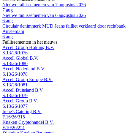
Nieuwe faillissementen van 7 augustus 2026
7 aug
Nieuwe faillissementen van 6 augustus 2026
6 aug
Circulair denimmerk MUD Jeans failliet verklaard door rechtbank
Amsterdam
6 aug
Faillissementen in het nieuws
Accell Group Holding B.V.
S.13/26/1076
Accell Global B.V.
S.13/26/1080
Accell Nederland B.V.
S.13/26/1078
Accell Group Europe B.V.
S.13/26/1081
Accell Duitsland B.V.
S.13/26/1079
Accell Group B.V.
S.13/26/1077
Irene's Catering B.V.
F.16/26/315
Knaken Cryptohandel B.V.
F.10/26/251
Stichting Knaken Payments