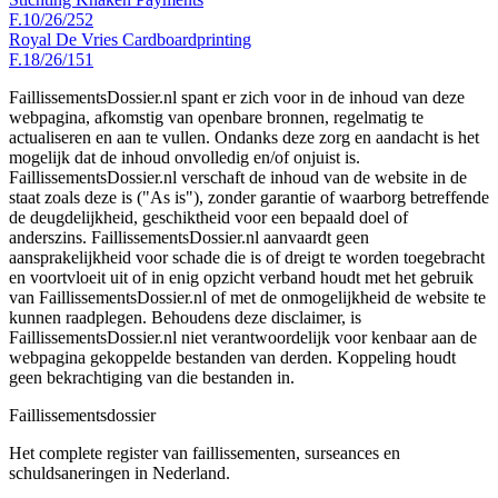
F.10/26/252
Royal De Vries Cardboardprinting
F.18/26/151
FaillissementsDossier.nl spant er zich voor in de inhoud van deze
webpagina, afkomstig van openbare bronnen, regelmatig te
actualiseren en aan te vullen. Ondanks deze zorg en aandacht is het
mogelijk dat de inhoud onvolledig en/of onjuist is.
FaillissementsDossier.nl verschaft de inhoud van de website in de
staat zoals deze is ("As is"), zonder garantie of waarborg betreffende
de deugdelijkheid, geschiktheid voor een bepaald doel of
anderszins. FaillissementsDossier.nl aanvaardt geen
aansprakelijkheid voor schade die is of dreigt te worden toegebracht
en voortvloeit uit of in enig opzicht verband houdt met het gebruik
van FaillissementsDossier.nl of met de onmogelijkheid de website te
kunnen raadplegen. Behoudens deze disclaimer, is
FaillissementsDossier.nl niet verantwoordelijk voor kenbaar aan de
webpagina gekoppelde bestanden van derden. Koppeling houdt
geen bekrachtiging van die bestanden in.
Faillissements
dossier
Het complete register van faillissementen, surseances en
schuldsaneringen in Nederland.