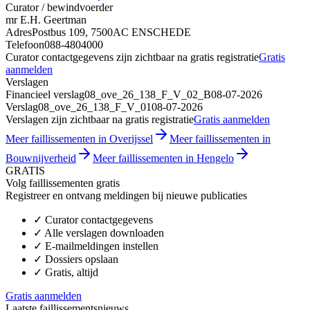
Curator / bewindvoerder
mr E.H. Geertman
Adres
Postbus 109, 7500AC ENSCHEDE
Telefoon
088-4804000
Curator contactgegevens zijn zichtbaar na gratis registratie
Gratis
aanmelden
Verslagen
Financieel verslag
08_ove_26_138_F_V_02_B
08-07-2026
Verslag
08_ove_26_138_F_V_01
08-07-2026
Verslagen zijn zichtbaar na gratis registratie
Gratis aanmelden
Meer faillissementen in Overijssel
Meer faillissementen in
Bouwnijverheid
Meer faillissementen in Hengelo
GRATIS
Volg faillissementen gratis
Registreer en ontvang meldingen bij nieuwe publicaties
✓
Curator contactgegevens
✓
Alle verslagen downloaden
✓
E-mailmeldingen instellen
✓
Dossiers opslaan
✓
Gratis, altijd
Gratis aanmelden
Laatste faillissementsnieuws