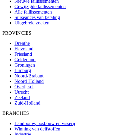
Nieuwe faillissementen
Gewijzigde faillissementen
Alle faillissementen
Surseances van betaling
Uitgebreid zoeken
PROVINCIES
Drenthe
Flevoland
Friesland
Gelderland
Groningen
Limburg
Noord-Brabant
Noord-Holland
Overijssel
Utrecht
Zeeland
Zuid-Holland
BRANCHES
Landbouw, bosbouw en visserij
Winning van delfstoffen
Industrie