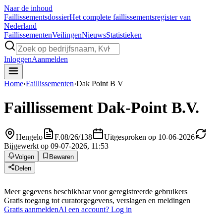
Naar de inhoud
Faillissements
dossier
Het complete faillissementsregister van
Nederland
Faillissementen
Veilingen
Nieuws
Statistieken
Inloggen
Aanmelden
Home
›
Faillissementen
›
Dak Point B V
Faillissement
Dak-Point B.V.
Hengelo
F.08/26/138
Uitgesproken op 10-06-2026
Bijgewerkt op 09-07-2026, 11:53
Volgen
Bewaren
Delen
Meer gegevens beschikbaar voor geregistreerde gebruikers
Gratis toegang tot curatorgegevens, verslagen en meldingen
Gratis aanmelden
Al een account? Log in