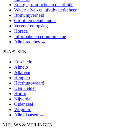
Energie, productie en distributie
Water; afval- en afvalwaterbeheer
Bouwnijverheid
Groot- en detailhandel
Vervoer en opslag
Horeca
Informatie en communicatie
Alle branches →
PLAATSEN
Enschede
Almelo
Alkmaar
Hengelo
Heerhugowaard
Den Helder
Hoorn
Nijverdal
Oldenzaal
Wognum
Alle plaatsen →
NIEUWS & VEILINGEN