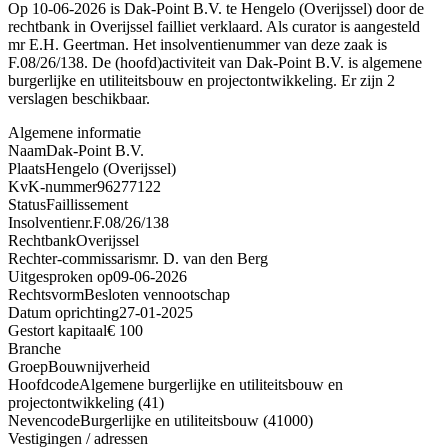
Op 10-06-2026 is Dak-Point B.V. te Hengelo (Overijssel) door de
rechtbank in Overijssel failliet verklaard. Als curator is aangesteld
mr E.H. Geertman. Het insolventienummer van deze zaak is
F.08/26/138. De (hoofd)activiteit van Dak-Point B.V. is algemene
burgerlijke en utiliteitsbouw en projectontwikkeling. Er zijn 2
verslagen beschikbaar.
Algemene informatie
Naam
Dak-Point B.V.
Plaats
Hengelo (Overijssel)
KvK-nummer
96277122
Status
Faillissement
Insolventienr.
F.08/26/138
Rechtbank
Overijssel
Rechter-commissaris
mr. D. van den Berg
Uitgesproken op
09-06-2026
Rechtsvorm
Besloten vennootschap
Datum oprichting
27-01-2025
Gestort kapitaal
€ 100
Branche
Groep
Bouwnijverheid
Hoofdcode
Algemene burgerlijke en utiliteitsbouw en
projectontwikkeling (41)
Nevencode
Burgerlijke en utiliteitsbouw (41000)
Vestigingen / adressen