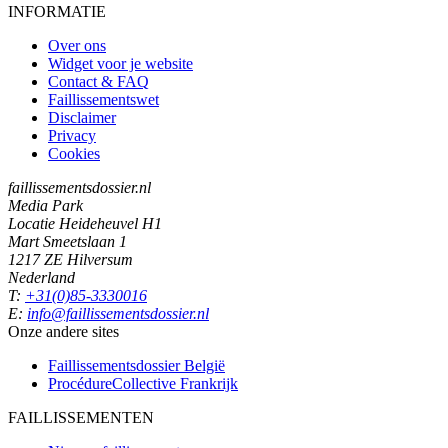
INFORMATIE
Over ons
Widget voor je website
Contact & FAQ
Faillissementswet
Disclaimer
Privacy
Cookies
faillissementsdossier.nl
Media Park
Locatie Heideheuvel H1
Mart Smeetslaan 1
1217 ZE Hilversum
Nederland
T:
+31(0)85-3330016
E:
info@faillissementsdossier.nl
Onze andere sites
Faillissementsdossier
België
ProcédureCollective
Frankrijk
FAILLISSEMENTEN