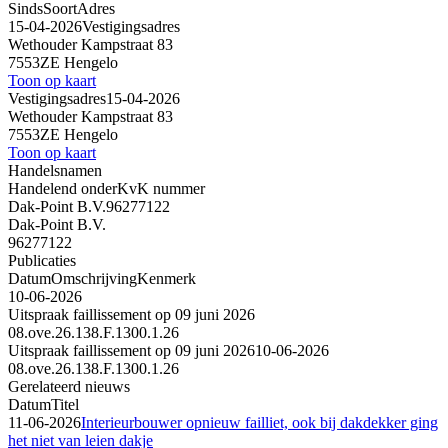
Sinds
Soort
Adres
15-04-2026
Vestigingsadres
Wethouder Kampstraat 83
7553ZE Hengelo
Toon op kaart
Vestigingsadres
15-04-2026
Wethouder Kampstraat 83
7553ZE Hengelo
Toon op kaart
Handelsnamen
Handelend onder
KvK nummer
Dak-Point B.V.
96277122
Dak-Point B.V.
96277122
Publicaties
Datum
Omschrijving
Kenmerk
10-06-2026
Uitspraak faillissement op 09 juni 2026
08.ove.26.138.F.1300.1.26
Uitspraak faillissement op 09 juni 2026
10-06-2026
08.ove.26.138.F.1300.1.26
Gerelateerd nieuws
Datum
Titel
11-06-2026
Interieurbouwer opnieuw failliet, ook bij dakdekker ging
het niet van leien dakje