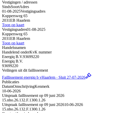
Vestigingen / adressen
Sinds
Soort
Adres
01-08-2025
Vestigingsadres
Kuppersweg 65
2031EB Haarlem
Toon op kaart
Vestigingsadres
01-08-2025
Kuppersweg 65
2031EB Haarlem
Toon op kaart
Handelsnamen
Handelend onder
KvK nummer
Energiq B.V.
93699220
Energiq B.V.
93699220
Veilingen uit dit faillissement
Faillissement energiq b v
Haarlem · Sluit 27-07-2026
Publicaties
Datum
Omschrijving
Kenmerk
10-06-2026
Uitspraak faillissement op 09 juni 2026
15.nho.26.132.F.1300.1.26
Uitspraak faillissement op 09 juni 2026
10-06-2026
15.nho.26.132.F.1300.1.26