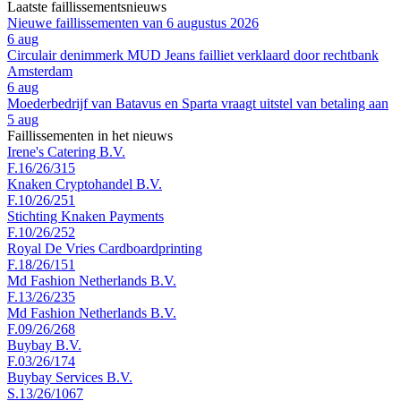
Laatste faillissementsnieuws
Nieuwe faillissementen van 6 augustus 2026
6 aug
Circulair denimmerk MUD Jeans failliet verklaard door rechtbank
Amsterdam
6 aug
Moederbedrijf van Batavus en Sparta vraagt uitstel van betaling aan
5 aug
Faillissementen in het nieuws
Irene's Catering B.V.
F.16/26/315
Knaken Cryptohandel B.V.
F.10/26/251
Stichting Knaken Payments
F.10/26/252
Royal De Vries Cardboardprinting
F.18/26/151
Md Fashion Netherlands B.V.
F.13/26/235
Md Fashion Netherlands B.V.
F.09/26/268
Buybay B.V.
F.03/26/174
Buybay Services B.V.
S.13/26/1067