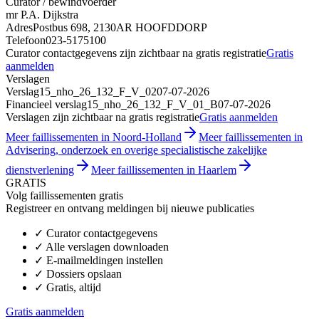
Curator / bewindvoerder
mr P.A. Dijkstra
Adres
Postbus 698, 2130AR HOOFDDORP
Telefoon
023-5175100
Curator contactgegevens zijn zichtbaar na gratis registratie
Gratis
aanmelden
Verslagen
Verslag
15_nho_26_132_F_V_02
07-07-2026
Financieel verslag
15_nho_26_132_F_V_01_B
07-07-2026
Verslagen zijn zichtbaar na gratis registratie
Gratis aanmelden
Meer faillissementen in Noord-Holland
Meer faillissementen in
Advisering, onderzoek en overige specialistische zakelijke
dienstverlening
Meer faillissementen in Haarlem
GRATIS
Volg faillissementen gratis
Registreer en ontvang meldingen bij nieuwe publicaties
✓
Curator contactgegevens
✓
Alle verslagen downloaden
✓
E-mailmeldingen instellen
✓
Dossiers opslaan
✓
Gratis, altijd
Gratis aanmelden