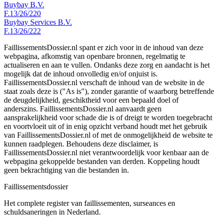
Buybay B.V.
F.13/26/220
Buybay Services B.V.
F.13/26/222
FaillissementsDossier.nl spant er zich voor in de inhoud van deze
webpagina, afkomstig van openbare bronnen, regelmatig te
actualiseren en aan te vullen. Ondanks deze zorg en aandacht is het
mogelijk dat de inhoud onvolledig en/of onjuist is.
FaillissementsDossier.nl verschaft de inhoud van de website in de
staat zoals deze is ("As is"), zonder garantie of waarborg betreffende
de deugdelijkheid, geschiktheid voor een bepaald doel of
anderszins. FaillissementsDossier.nl aanvaardt geen
aansprakelijkheid voor schade die is of dreigt te worden toegebracht
en voortvloeit uit of in enig opzicht verband houdt met het gebruik
van FaillissementsDossier.nl of met de onmogelijkheid de website te
kunnen raadplegen. Behoudens deze disclaimer, is
FaillissementsDossier.nl niet verantwoordelijk voor kenbaar aan de
webpagina gekoppelde bestanden van derden. Koppeling houdt
geen bekrachtiging van die bestanden in.
Faillissements
dossier
Het complete register van faillissementen, surseances en
schuldsaneringen in Nederland.