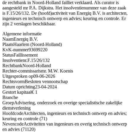
de rechtbank in Noord-Holland failliet verklaard. Als curator is
aangesteld mr P.A. Dijkstra. Het insolventienummer van deze zaak
is F.15/26/132. De (hoofd)activiteit van Energiq B.V. is architecten,
ingenieurs en technisch ontwerp en advies; keuring en controle. Er
zijn 2 verslagen beschikbaar.
Algemene informatie
Naam
Energiq B.V.
Plaats
Haarlem (Noord-Holland)
KvK-nummer
93699220
Status
Faillissement
Insolventienr.
F.15/26/132
Rechtbank
Noord-Holland
Rechter-commissaris
mr. M.W. Koenis
Uitgesproken op
09-06-2026
Rechtsvorm
Besloten vennootschap
Datum oprichting
23-04-2024
Gestort kapitaal
€ 1
Branche
Groep
Advisering, onderzoek en overige specialistische zakelijke
dienstverlening
Hoofdcode
Architecten, ingenieurs en technisch ontwerp en advies;
keuring en controle (71)
Nevencode
Activiteiten van ingenieurs en overig technisch ontwerp
en advies (71120)