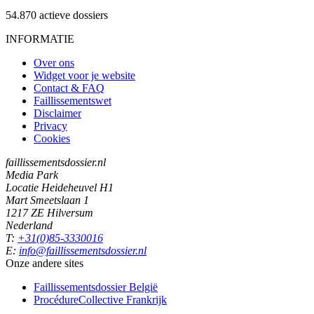
54.870
actieve dossiers
INFORMATIE
Over ons
Widget voor je website
Contact & FAQ
Faillissementswet
Disclaimer
Privacy
Cookies
faillissementsdossier.nl
Media Park
Locatie Heideheuvel H1
Mart Smeetslaan 1
1217 ZE Hilversum
Nederland
T:
+31(0)85-3330016
E:
info@faillissementsdossier.nl
Onze andere sites
Faillissementsdossier
België
ProcédureCollective
Frankrijk