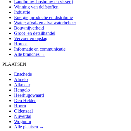
Landbouw, bosbouw en visserij
Winning van delfstoffen
Industrie
Energie, productie en distributie
Water; afval- en afvalwaterbeheer
Bouwnijverheid
Groot- en detailhandel
Vervoer en opslag
Horeca
Informatie en communicatie
Alle branches →
PLAATSEN
Enschede
Almelo
Alkmaar
Hengelo
Heerhugowaard
Den Helder
Hoorn
Oldenzaal
Nijverdal
Wognum
Alle plaatsen →