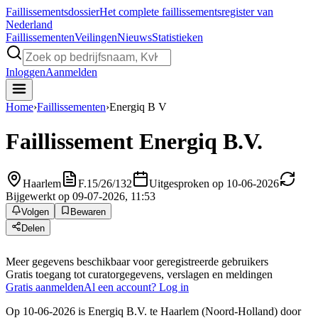
Faillissements
dossier
Het complete faillissementsregister van
Nederland
Faillissementen
Veilingen
Nieuws
Statistieken
Inloggen
Aanmelden
Home
›
Faillissementen
›
Energiq B V
Faillissement
Energiq B.V.
Haarlem
F.15/26/132
Uitgesproken op 10-06-2026
Bijgewerkt op 09-07-2026, 11:53
Volgen
Bewaren
Delen
Meer gegevens beschikbaar voor geregistreerde gebruikers
Gratis toegang tot curatorgegevens, verslagen en meldingen
Gratis aanmelden
Al een account? Log in
Op 10-06-2026 is Energiq B.V. te Haarlem (Noord-Holland) door