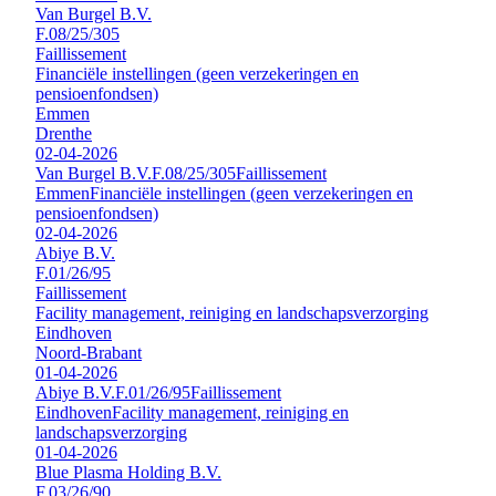
Van Burgel B.V.
F.08/25/305
Faillissement
Financiële instellingen (geen verzekeringen en
pensioenfondsen)
Emmen
Drenthe
02-04-2026
Van Burgel B.V.
F.08/25/305
Faillissement
Emmen
Financiële instellingen (geen verzekeringen en
pensioenfondsen)
02-04-2026
Abiye B.V.
F.01/26/95
Faillissement
Facility management, reiniging en landschapsverzorging
Eindhoven
Noord-Brabant
01-04-2026
Abiye B.V.
F.01/26/95
Faillissement
Eindhoven
Facility management, reiniging en
landschapsverzorging
01-04-2026
Blue Plasma Holding B.V.
F.03/26/90