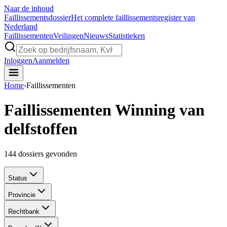
Naar de inhoud
Faillissements
dossier
Het complete faillissementsregister van
Nederland
Faillissementen
Veilingen
Nieuws
Statistieken
Inloggen
Aanmelden
Home
›
Faillissementen
Faillissementen Winning van
delfstoffen
144
dossiers gevonden
Status
Provincie
Rechtbank