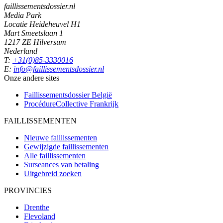
faillissementsdossier.nl
Media Park
Locatie Heideheuvel H1
Mart Smeetslaan 1
1217 ZE Hilversum
Nederland
T:
+31(0)85-3330016
E:
info@faillissementsdossier.nl
Onze andere sites
Faillissementsdossier
België
ProcédureCollective
Frankrijk
FAILLISSEMENTEN
Nieuwe faillissementen
Gewijzigde faillissementen
Alle faillissementen
Surseances van betaling
Uitgebreid zoeken
PROVINCIES
Drenthe
Flevoland