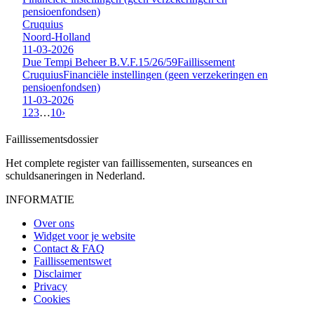
pensioenfondsen)
Cruquius
Noord-Holland
11-03-2026
Due Tempi Beheer B.V.
F.15/26/59
Faillissement
Cruquius
Financiële instellingen (geen verzekeringen en
pensioenfondsen)
11-03-2026
1
2
3
…
10
›
Faillissements
dossier
Het complete register van faillissementen, surseances en
schuldsaneringen in Nederland.
INFORMATIE
Over ons
Widget voor je website
Contact & FAQ
Faillissementswet
Disclaimer
Privacy
Cookies