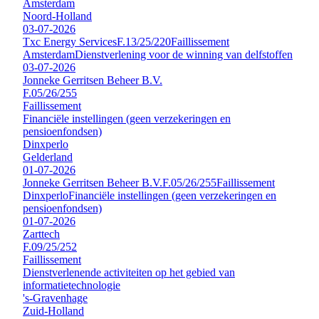
Amsterdam
Noord-Holland
03-07-2026
Txc Energy Services
F.13/25/220
Faillissement
Amsterdam
Dienstverlening voor de winning van delfstoffen
03-07-2026
Jonneke Gerritsen Beheer B.V.
F.05/26/255
Faillissement
Financiële instellingen (geen verzekeringen en
pensioenfondsen)
Dinxperlo
Gelderland
01-07-2026
Jonneke Gerritsen Beheer B.V.
F.05/26/255
Faillissement
Dinxperlo
Financiële instellingen (geen verzekeringen en
pensioenfondsen)
01-07-2026
Zarttech
F.09/25/252
Faillissement
Dienstverlenende activiteiten op het gebied van
informatietechnologie
's-Gravenhage
Zuid-Holland