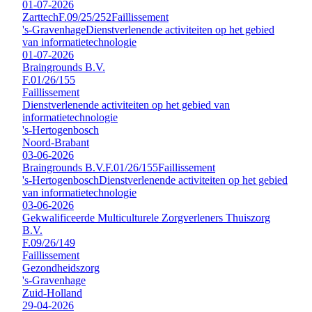
01-07-2026
Zarttech
F.09/25/252
Faillissement
's-Gravenhage
Dienstverlenende activiteiten op het gebied
van informatietechnologie
01-07-2026
Braingrounds B.V.
F.01/26/155
Faillissement
Dienstverlenende activiteiten op het gebied van
informatietechnologie
's-Hertogenbosch
Noord-Brabant
03-06-2026
Braingrounds B.V.
F.01/26/155
Faillissement
's-Hertogenbosch
Dienstverlenende activiteiten op het gebied
van informatietechnologie
03-06-2026
Gekwalificeerde Multiculturele Zorgverleners Thuiszorg
B.V.
F.09/26/149
Faillissement
Gezondheidszorg
's-Gravenhage
Zuid-Holland
29-04-2026