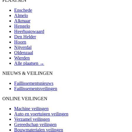
PLAATSEN
Enschede
Almelo
Alkmaar
Hengelo
Heerhugowaard
Den Helder
Hoorn
Nijverdal
Oldenzaal
Wierden
Alle plaatsen →
NIEUWS & VEILINGEN
Faillissementsnieuws
Faillissementsveilingen
ONLINE VEILINGEN
Machine veilingen
Auto en voertuigen veilingen
Verzamel veilingen
Gereedschap veilingen
Bouwmaterialen veilingen