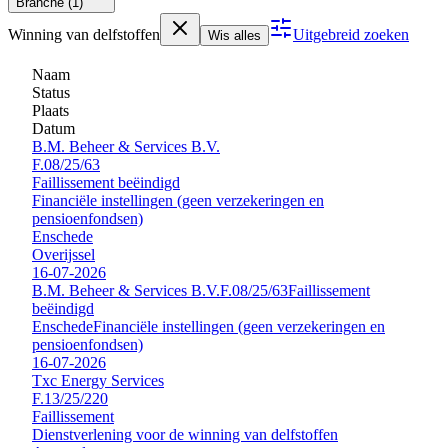
Branche
(1)
Winning van delfstoffen
Uitgebreid zoeken
Wis alles
Naam
Status
Plaats
Datum
B.M. Beheer & Services B.V.
F.08/25/63
Faillissement beëindigd
Financiële instellingen (geen verzekeringen en
pensioenfondsen)
Enschede
Overijssel
16-07-2026
B.M. Beheer & Services B.V.
F.08/25/63
Faillissement
beëindigd
Enschede
Financiële instellingen (geen verzekeringen en
pensioenfondsen)
16-07-2026
Txc Energy Services
F.13/25/220
Faillissement
Dienstverlening voor de winning van delfstoffen