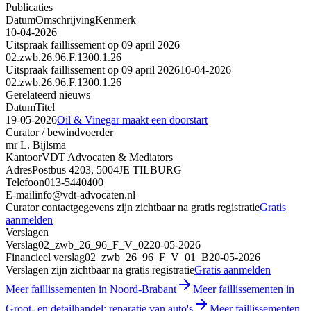
Publicaties
Datum
Omschrijving
Kenmerk
10-04-2026
Uitspraak faillissement op 09 april 2026
02.zwb.26.96.F.1300.1.26
Uitspraak faillissement op 09 april 2026
10-04-2026
02.zwb.26.96.F.1300.1.26
Gerelateerd nieuws
Datum
Titel
19-05-2026
Oil & Vinegar maakt een doorstart
Curator / bewindvoerder
mr L. Bijlsma
Kantoor
VDT Advocaten & Mediators
Adres
Postbus 4203, 5004JE TILBURG
Telefoon
013-5440400
E-mail
info@vdt-advocaten.nl
Curator contactgegevens zijn zichtbaar na gratis registratie
Gratis
aanmelden
Verslagen
Verslag
02_zwb_26_96_F_V_02
20-05-2026
Financieel verslag
02_zwb_26_96_F_V_01_B
20-05-2026
Verslagen zijn zichtbaar na gratis registratie
Gratis aanmelden
Meer faillissementen in Noord-Brabant
Meer faillissementen in
Groot- en detailhandel; reparatie van auto's
Meer faillissementen