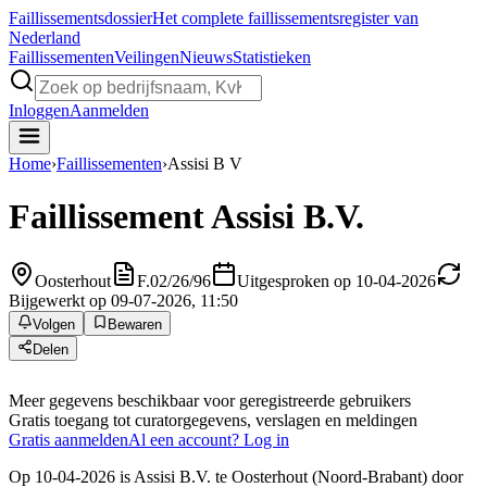
Faillissements
dossier
Het complete faillissementsregister van
Nederland
Faillissementen
Veilingen
Nieuws
Statistieken
Inloggen
Aanmelden
Home
›
Faillissementen
›
Assisi B V
Faillissement
Assisi B.V.
Oosterhout
F.02/26/96
Uitgesproken op 10-04-2026
Bijgewerkt op 09-07-2026, 11:50
Volgen
Bewaren
Delen
Meer gegevens beschikbaar voor geregistreerde gebruikers
Gratis toegang tot curatorgegevens, verslagen en meldingen
Gratis aanmelden
Al een account? Log in
Op 10-04-2026 is Assisi B.V. te Oosterhout (Noord-Brabant) door