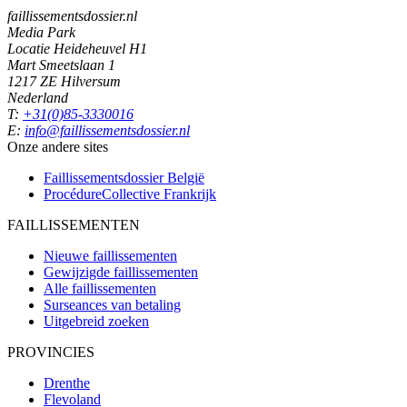
faillissementsdossier.nl
Media Park
Locatie Heideheuvel H1
Mart Smeetslaan 1
1217 ZE Hilversum
Nederland
T:
+31(0)85-3330016
E:
info@faillissementsdossier.nl
Onze andere sites
Faillissementsdossier
België
ProcédureCollective
Frankrijk
FAILLISSEMENTEN
Nieuwe faillissementen
Gewijzigde faillissementen
Alle faillissementen
Surseances van betaling
Uitgebreid zoeken
PROVINCIES
Drenthe
Flevoland