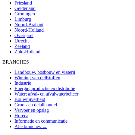
Friesland
Gelderland
Groningen
Limburg
Noord-Brabant
Noord-Holland
Overijssel
Utrecht
Zeeland
Zuid-Holland
BRANCHES
Landbouw, bosbouw en visserij
Winning van delfstoffen
Industrie
Energie, productie en distributie
Water; afval- en afvalwaterbeheer
Bouwnijverheid
Groot- en detailhandel
Vervoer en opslag
Horeca
Informatie en communicatie
Alle branches →