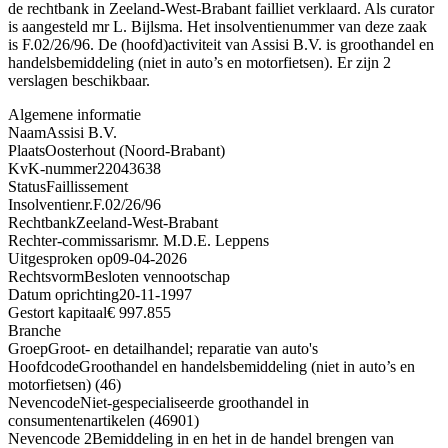
de rechtbank in Zeeland-West-Brabant failliet verklaard. Als curator
is aangesteld mr L. Bijlsma. Het insolventienummer van deze zaak
is F.02/26/96. De (hoofd)activiteit van Assisi B.V. is groothandel en
handelsbemiddeling (niet in auto’s en motorfietsen). Er zijn 2
verslagen beschikbaar.
Algemene informatie
Naam
Assisi B.V.
Plaats
Oosterhout (Noord-Brabant)
KvK-nummer
22043638
Status
Faillissement
Insolventienr.
F.02/26/96
Rechtbank
Zeeland-West-Brabant
Rechter-commissaris
mr. M.D.E. Leppens
Uitgesproken op
09-04-2026
Rechtsvorm
Besloten vennootschap
Datum oprichting
20-11-1997
Gestort kapitaal
€ 997.855
Branche
Groep
Groot- en detailhandel; reparatie van auto's
Hoofdcode
Groothandel en handelsbemiddeling (niet in auto’s en
motorfietsen) (46)
Nevencode
Niet-gespecialiseerde groothandel in
consumentenartikelen (46901)
Nevencode 2
Bemiddeling in en het in de handel brengen van