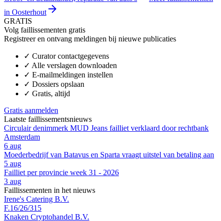
in Oosterhout
GRATIS
Volg faillissementen gratis
Registreer en ontvang meldingen bij nieuwe publicaties
✓
Curator contactgegevens
✓
Alle verslagen downloaden
✓
E-mailmeldingen instellen
✓
Dossiers opslaan
✓
Gratis, altijd
Gratis aanmelden
Laatste faillissementsnieuws
Circulair denimmerk MUD Jeans failliet verklaard door rechtbank
Amsterdam
6 aug
Moederbedrijf van Batavus en Sparta vraagt uitstel van betaling aan
5 aug
Failliet per provincie week 31 - 2026
3 aug
Faillissementen in het nieuws
Irene's Catering B.V.
F.16/26/315
Knaken Cryptohandel B.V.