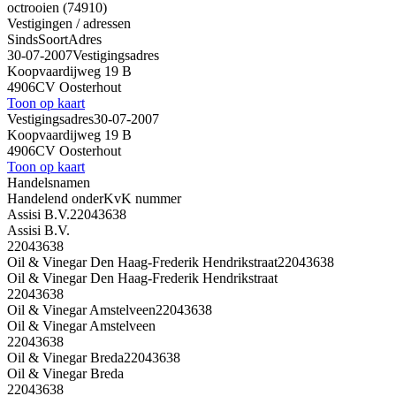
octrooien (74910)
Vestigingen / adressen
Sinds
Soort
Adres
30-07-2007
Vestigingsadres
Koopvaardijweg 19 B
4906CV Oosterhout
Toon op kaart
Vestigingsadres
30-07-2007
Koopvaardijweg 19 B
4906CV Oosterhout
Toon op kaart
Handelsnamen
Handelend onder
KvK nummer
Assisi B.V.
22043638
Assisi B.V.
22043638
Oil & Vinegar Den Haag-Frederik Hendrikstraat
22043638
Oil & Vinegar Den Haag-Frederik Hendrikstraat
22043638
Oil & Vinegar Amstelveen
22043638
Oil & Vinegar Amstelveen
22043638
Oil & Vinegar Breda
22043638
Oil & Vinegar Breda
22043638