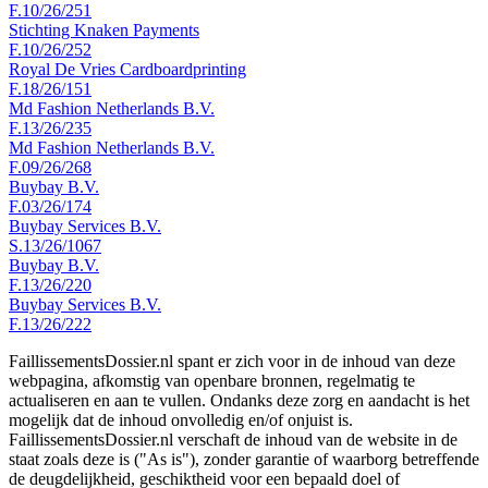
F.10/26/251
Stichting Knaken Payments
F.10/26/252
Royal De Vries Cardboardprinting
F.18/26/151
Md Fashion Netherlands B.V.
F.13/26/235
Md Fashion Netherlands B.V.
F.09/26/268
Buybay B.V.
F.03/26/174
Buybay Services B.V.
S.13/26/1067
Buybay B.V.
F.13/26/220
Buybay Services B.V.
F.13/26/222
FaillissementsDossier.nl spant er zich voor in de inhoud van deze
webpagina, afkomstig van openbare bronnen, regelmatig te
actualiseren en aan te vullen. Ondanks deze zorg en aandacht is het
mogelijk dat de inhoud onvolledig en/of onjuist is.
FaillissementsDossier.nl verschaft de inhoud van de website in de
staat zoals deze is ("As is"), zonder garantie of waarborg betreffende
de deugdelijkheid, geschiktheid voor een bepaald doel of