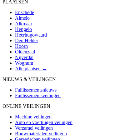
PLAATSEN
Enschede
Almelo
Alkmaar
Hengelo
Heerhugowaard
Den Helder
Hoorn
Oldenzaal
Nijverdal
Wognum
Alle plaatsen →
NIEUWS & VEILINGEN
Faillissementsnieuws
Faillissementsveilingen
ONLINE VEILINGEN
Machine veilingen
Auto en voertuigen veilingen
Verzamel veilingen
Bouwmaterialen veilingen
Gereedschap veilingen