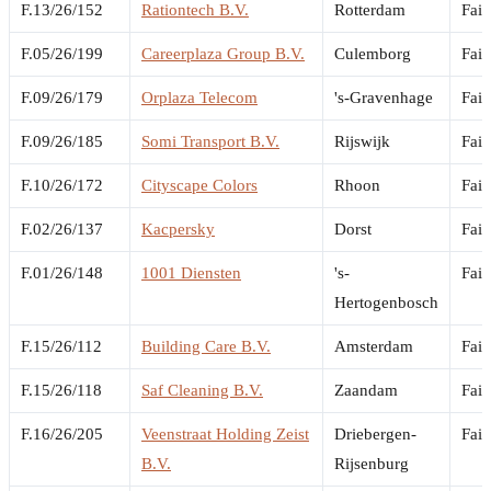
F.13/26/152
Rationtech B.V.
Rotterdam
Fail
F.05/26/199
Careerplaza Group B.V.
Culemborg
Fail
F.09/26/179
Orplaza Telecom
's-Gravenhage
Fail
F.09/26/185
Somi Transport B.V.
Rijswijk
Fail
F.10/26/172
Cityscape Colors
Rhoon
Fail
F.02/26/137
Kacpersky
Dorst
Fail
F.01/26/148
1001 Diensten
's-
Fail
Hertogenbosch
F.15/26/112
Building Care B.V.
Amsterdam
Fail
F.15/26/118
Saf Cleaning B.V.
Zaandam
Fail
F.16/26/205
Veenstraat Holding Zeist
Driebergen-
Fail
B.V.
Rijsenburg