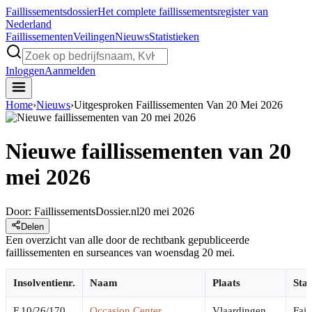
Faillissements
dossier
Het complete faillissementsregister van
Nederland
Faillissementen
Veilingen
Nieuws
Statistieken
Inloggen
Aanmelden
Home
›
Nieuws
›
Uitgesproken Faillissementen Van 20 Mei 2026
Nieuwe faillissementen van 20
mei 2026
Door:
FaillissementsDossier.nl
20 mei 2026
Delen
Een overzicht van alle door de rechtbank gepubliceerde
faillissementen en surseances van woensdag 20 mei.
Insolventienr.
Naam
Plaats
Stat
F.10/26/170
Occasion Center
Vlaardingen
Fail