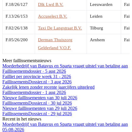
F.18/26/127
Dlk Lwd B.V.
Leeuwarden
Fail
F.13/26/153
Accuselect B.V.
Leiden
Fail
F.02/26/138
Taxi De Langstraat B.V.
Tilburg
Fail
F.05/26/200
Derman Thuiszorg
Arnhem
Fail
Gelderland V.O.F.
Meer faillissementsnieuws
Moederbedrijf van Batavus en Sparta vraagt uitstel van betaling aan
Faillissementsdossier
·
5 aug 2026
Failliet per provincie week 31 - 2026
FaillissementsDossier.nl
·
3 aug 2026
Zakelijk lenen zonder recente jaarcijfers uitgelegd
Faillissementsdossier
·
1 aug 2026
Nieuwe faillissementen van 30 juli 2026
FaillissementsDossier.nl
·
30 jul 2026
Nieuwe faillissementen van 29 juli 2026
FaillissementsDossier.nl
·
29 jul 2026
Recent in het nieuws
Moederbedrijf van Batavus en Sparta vraagt uitstel van betaling aan
05-08-2026