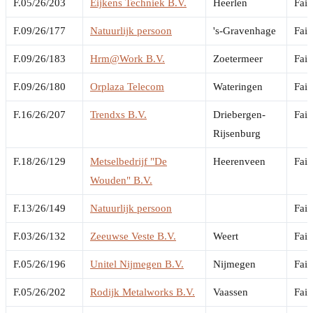
F.05/26/203
Eijkens Techniek B.V.
Heerlen
Fail
F.09/26/177
Natuurlijk persoon
's-Gravenhage
Fail
F.09/26/183
Hrm@Work B.V.
Zoetermeer
Fail
F.09/26/180
Orplaza Telecom
Wateringen
Fail
F.16/26/207
Trendxs B.V.
Driebergen-
Fail
Rijsenburg
F.18/26/129
Metselbedrijf "De
Heerenveen
Fail
Wouden" B.V.
F.13/26/149
Natuurlijk persoon
Fail
F.03/26/132
Zeeuwse Veste B.V.
Weert
Fail
F.05/26/196
Unitel Nijmegen B.V.
Nijmegen
Fail
F.05/26/202
Rodijk Metalworks B.V.
Vaassen
Fail