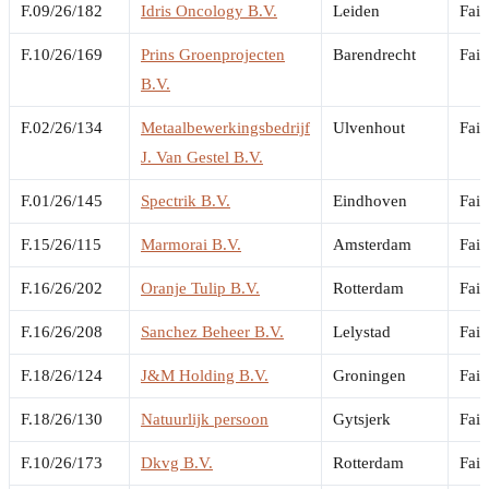
F.09/26/182
Idris Oncology B.V.
Leiden
Fail
F.10/26/169
Prins Groenprojecten
Barendrecht
Fail
B.V.
F.02/26/134
Metaalbewerkingsbedrijf
Ulvenhout
Fail
J. Van Gestel B.V.
F.01/26/145
Spectrik B.V.
Eindhoven
Fail
F.15/26/115
Marmorai B.V.
Amsterdam
Fail
F.16/26/202
Oranje Tulip B.V.
Rotterdam
Fail
F.16/26/208
Sanchez Beheer B.V.
Lelystad
Fail
F.18/26/124
J&M Holding B.V.
Groningen
Fail
F.18/26/130
Natuurlijk persoon
Gytsjerk
Fail
F.10/26/173
Dkvg B.V.
Rotterdam
Fail