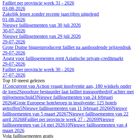
Failliet per provincie week 31 - 2026
03-08-2026
Zakelijk lenen zonder recente jaarcijfers uitgelegd
01-08-2026
Nieuwe faillissementen van 30 juli 2026
30-07-2026
Nieuwe faillissementen van 29 juli 2026
29-07-2026
Grote Duitse biggenproducent failliet na aanhoudende prijzendruk
29-07-2026
Angst voor faillissementen remt Aziatische private-creditmarkt
29-07-2026
Failliet per provincie week 30 - 2026
27-07-2026
Top 10 meest gelezen
1
Concurrent van Action vraagt insolventie aan, 180 winkels onder
de loep
2
Spoorloze bestuurder laat failliet transportbedrijf achter met
miljoenenschuld
3
Nieuwe faillissementen van 24 februari
2026
4
Grote Europese hotelgroep in insolventie: 125 hotels
getroffen
5
Nieuwe faillissementen van 11 februari 2026
6
Nieuwe
faillissementen van 5 maart 2026
7
Nieuwe faillissementen van 22
april 2026
8
Failliet per provincie week 27 - 2026
9
Nieuwe
faillissementen van 14 mei 2026
10
Nieuwe faillissementen van 4
maart 2026
Volg faillissementen gratis