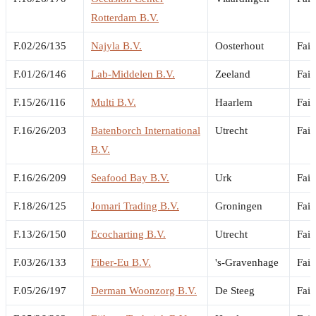
Rotterdam B.V.
F.02/26/135
Najyla B.V.
Oosterhout
Fail
F.01/26/146
Lab-Middelen B.V.
Zeeland
Fail
F.15/26/116
Multi B.V.
Haarlem
Fail
F.16/26/203
Batenborch International
Utrecht
Fail
B.V.
F.16/26/209
Seafood Bay B.V.
Urk
Fail
F.18/26/125
Jomari Trading B.V.
Groningen
Fail
F.13/26/150
Ecocharting B.V.
Utrecht
Fail
F.03/26/133
Fiber-Eu B.V.
's-Gravenhage
Fail
F.05/26/197
Derman Woonzorg B.V.
De Steeg
Fail