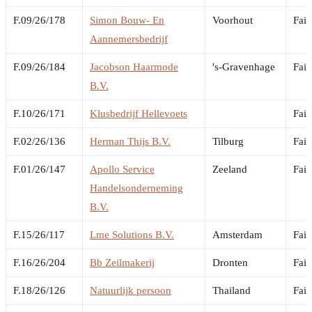
F.09/26/178
Simon Bouw- En
Voorhout
Fail
Aannemersbedrijf
F.09/26/184
Jacobson Haarmode
's-Gravenhage
Fail
B.V.
F.10/26/171
Klusbedrijf Hellevoets
Fail
F.02/26/136
Herman Thijs B.V.
Tilburg
Fail
F.01/26/147
Apollo Service
Zeeland
Fail
Handelsonderneming
B.V.
F.15/26/117
Lme Solutions B.V.
Amsterdam
Fail
F.16/26/204
Bb Zeilmakerij
Dronten
Fail
F.18/26/126
Natuurlijk persoon
Thailand
Fail