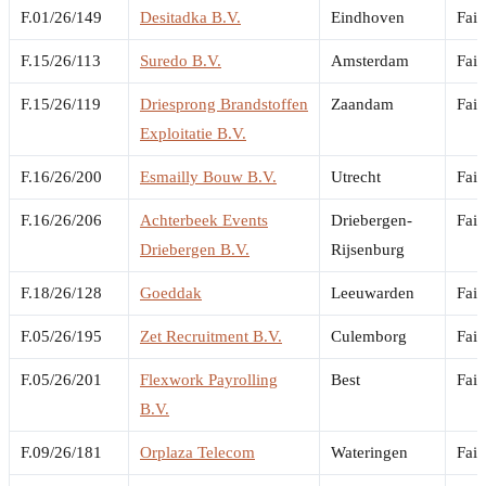
F.01/26/149
Desitadka B.V.
Eindhoven
Fail
F.15/26/113
Suredo B.V.
Amsterdam
Fail
F.15/26/119
Driesprong Brandstoffen
Zaandam
Fail
Exploitatie B.V.
F.16/26/200
Esmailly Bouw B.V.
Utrecht
Fail
F.16/26/206
Achterbeek Events
Driebergen-
Fail
Driebergen B.V.
Rijsenburg
F.18/26/128
Goeddak
Leeuwarden
Fail
F.05/26/195
Zet Recruitment B.V.
Culemborg
Fail
F.05/26/201
Flexwork Payrolling
Best
Fail
B.V.
F.09/26/181
Orplaza Telecom
Wateringen
Fail