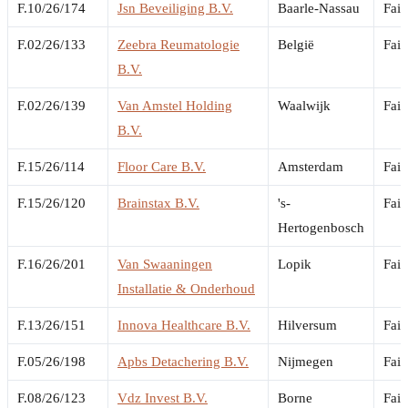
F.10/26/174
Jsn Beveiliging B.V.
Baarle-Nassau
Fail
F.02/26/133
Zeebra Reumatologie
België
Fail
B.V.
F.02/26/139
Van Amstel Holding
Waalwijk
Fail
B.V.
F.15/26/114
Floor Care B.V.
Amsterdam
Fail
F.15/26/120
Brainstax B.V.
's-
Fail
Hertogenbosch
F.16/26/201
Van Swaaningen
Lopik
Fail
Installatie & Onderhoud
F.13/26/151
Innova Healthcare B.V.
Hilversum
Fail
F.05/26/198
Apbs Detachering B.V.
Nijmegen
Fail
F.08/26/123
Vdz Invest B.V.
Borne
Fail