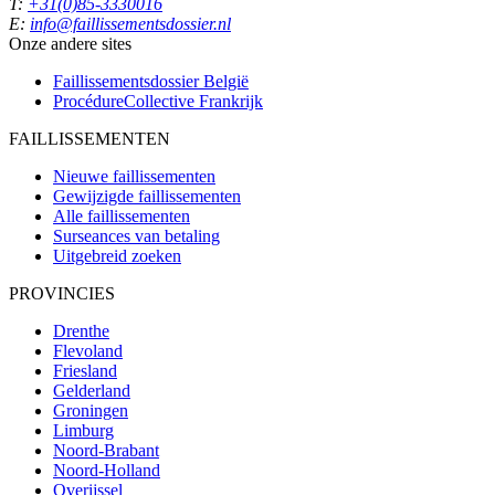
T:
+31(0)85-3330016
E:
info@faillissementsdossier.nl
Onze andere sites
Faillissementsdossier
België
ProcédureCollective
Frankrijk
FAILLISSEMENTEN
Nieuwe faillissementen
Gewijzigde faillissementen
Alle faillissementen
Surseances van betaling
Uitgebreid zoeken
PROVINCIES
Drenthe
Flevoland
Friesland
Gelderland
Groningen
Limburg
Noord-Brabant
Noord-Holland
Overijssel