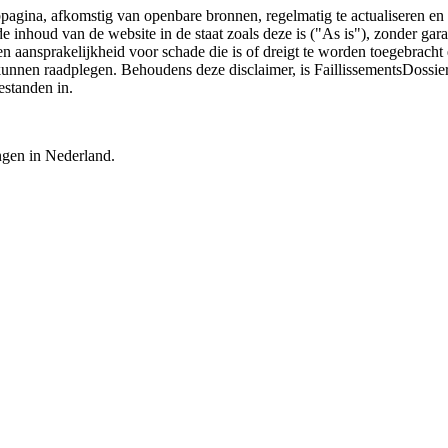
bpagina, afkomstig van openbare bronnen, regelmatig te actualiseren en 
 de inhoud van de website in de staat zoals deze is ("As is"), zonder ga
n aansprakelijkheid voor schade die is of dreigt te worden toegebracht 
 kunnen raadplegen. Behoudens deze disclaimer, is FaillissementsDossi
estanden in.
ingen in Nederland.