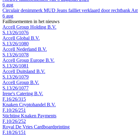
6 aug
Circulair denimmerk MUD Jeans failliet verklaard door rechtbank A
6 aug
Faillissementen in het nieuws
Accell Group Holding B.V.
S.13/26/1076
Accell Global B.V.
S.13/26/1080
Accell Nederland B.V.
S.13/26/1078
Accell Group Europe B.V.
S.13/26/1081
Accell Duitsland B.V.
S.13/26/1079
Accell Group B.V.
S.13/26/1077
Irene's Catering B.V.
F.16/26/315
Knaken Cryptohandel B.V.
F.10/26/251
Stichting Knaken Payments
F.10/26/252
Royal De Vries Cardboardprinting
F.18/26/151