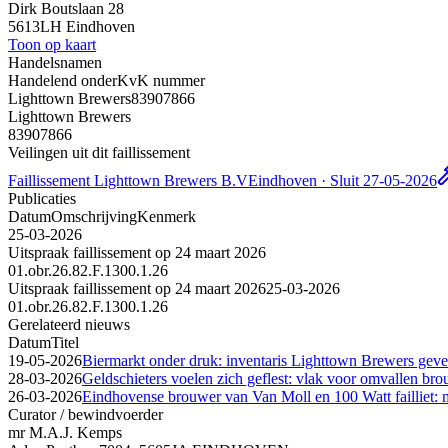
Dirk Boutslaan 28
5613LH Eindhoven
Toon op kaart
Handelsnamen
Handelend onder
KvK nummer
Lighttown Brewers
83907866
Lighttown Brewers
83907866
Veilingen uit dit faillissement
Faillissement Lighttown Brewers B.V
Eindhoven · Sluit 27-05-2026
Publicaties
Datum
Omschrijving
Kenmerk
25-03-2026
Uitspraak faillissement op 24 maart 2026
01.obr.26.82.F.1300.1.26
Uitspraak faillissement op 24 maart 2026
25-03-2026
01.obr.26.82.F.1300.1.26
Gerelateerd nieuws
Datum
Titel
19-05-2026
Biermarkt onder druk: inventaris Lighttown Brewers gevei
28-03-2026
Geldschieters voelen zich geflest: vlak voor omvallen br
26-03-2026
Eindhovense brouwer van Van Moll en 100 Watt failliet: 
Curator / bewindvoerder
mr M.A.J. Kemps