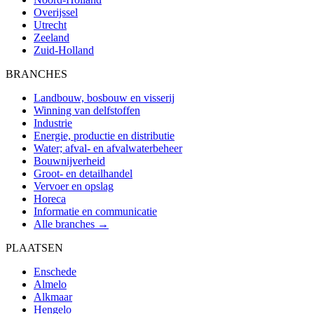
Overijssel
Utrecht
Zeeland
Zuid-Holland
BRANCHES
Landbouw, bosbouw en visserij
Winning van delfstoffen
Industrie
Energie, productie en distributie
Water; afval- en afvalwaterbeheer
Bouwnijverheid
Groot- en detailhandel
Vervoer en opslag
Horeca
Informatie en communicatie
Alle branches →
PLAATSEN
Enschede
Almelo
Alkmaar
Hengelo