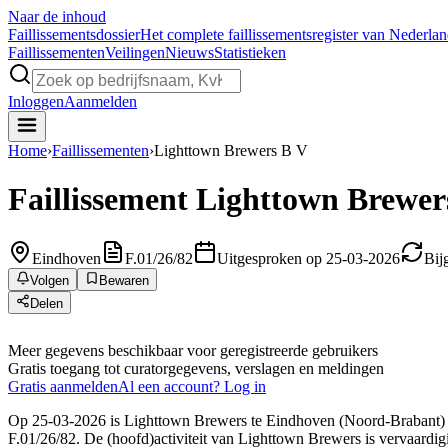
Naar de inhoud
Faillissements
dossier
Het complete faillissementsregister van Nederla
Faillissementen
Veilingen
Nieuws
Statistieken
Inloggen
Aanmelden
Home
›
Faillissementen
›
Lighttown Brewers B V
Faillissement
Lighttown Brewer
Eindhoven
F.01/26/82
Uitgesproken op 25-03-2026
Bij
Volgen
Bewaren
Delen
Meer gegevens beschikbaar voor geregistreerde gebruikers
Gratis toegang tot curatorgegevens, verslagen en meldingen
Gratis aanmelden
Al een account? Log in
Op 25-03-2026 is Lighttown Brewers te Eindhoven (Noord-Brabant) do
F.01/26/82. De (hoofd)activiteit van Lighttown Brewers is vervaardig