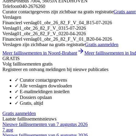
Adres
Postbus 7004, 5605JA EINDHOVEN
Telefoon
040-2676260
Curator contactgegevens zijn zichtbaar na gratis registratie
Gratis aan
Verslagen
Financieel verslag
01_obr_26_82_F_V_04_B
15-07-2026
Verslag
01_obr_26_82_F_V_03
15-07-2026
Verslag
01_obr_26_82_F_V_02
20-04-2026
Financieel verslag
01_obr_26_82_F_V_01_B
20-04-2026
Verslagen zijn zichtbaar na gratis registratie
Gratis aanmelden
Meer faillissementen in Noord-Brabant
Meer faillissementen in Ind
GRATIS
Volg faillissementen gratis
Registreer en ontvang meldingen bij nieuwe publicaties
✓
Curator contactgegevens
✓
Alle verslagen downloaden
✓
E-mailmeldingen instellen
✓
Dossiers opslaan
✓
Gratis, altijd
Gratis aanmelden
Laatste faillissementsnieuws
Nieuwe faillissementen van 7 augustus 2026
7 aug
Nieuwe faillissementen van 6 augustus 2026