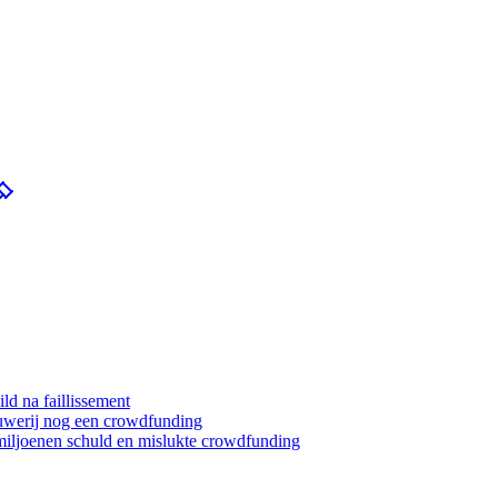
ld na faillissement
ouwerij nog een crowdfunding
miljoenen schuld en mislukte crowdfunding