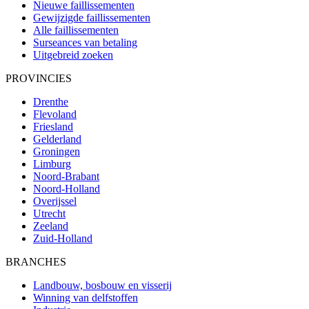
Nieuwe faillissementen
Gewijzigde faillissementen
Alle faillissementen
Surseances van betaling
Uitgebreid zoeken
PROVINCIES
Drenthe
Flevoland
Friesland
Gelderland
Groningen
Limburg
Noord-Brabant
Noord-Holland
Overijssel
Utrecht
Zeeland
Zuid-Holland
BRANCHES
Landbouw, bosbouw en visserij
Winning van delfstoffen