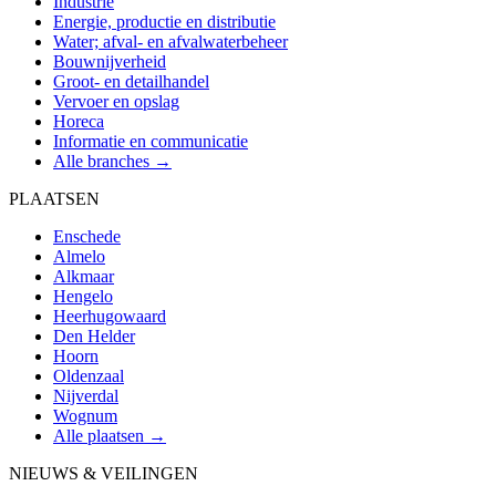
Industrie
Energie, productie en distributie
Water; afval- en afvalwaterbeheer
Bouwnijverheid
Groot- en detailhandel
Vervoer en opslag
Horeca
Informatie en communicatie
Alle branches →
PLAATSEN
Enschede
Almelo
Alkmaar
Hengelo
Heerhugowaard
Den Helder
Hoorn
Oldenzaal
Nijverdal
Wognum
Alle plaatsen →
NIEUWS & VEILINGEN