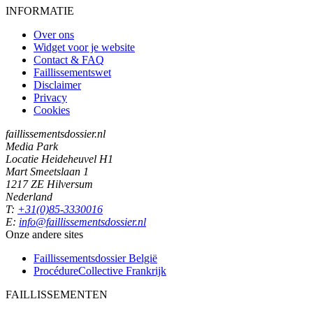
INFORMATIE
Over ons
Widget voor je website
Contact & FAQ
Faillissementswet
Disclaimer
Privacy
Cookies
faillissementsdossier.nl
Media Park
Locatie Heideheuvel H1
Mart Smeetslaan 1
1217 ZE Hilversum
Nederland
T:
+31(0)85-3330016
E:
info@faillissementsdossier.nl
Onze andere sites
Faillissementsdossier
België
ProcédureCollective
Frankrijk
FAILLISSEMENTEN