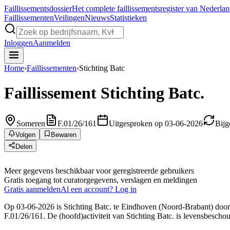
Faillissements
dossier
Het complete faillissementsregister van Nederla
Faillissementen
Veilingen
Nieuws
Statistieken
Inloggen
Aanmelden
Home
›
Faillissementen
›
Stichting Batc
Faillissement
Stichting Batc.
Someren
F.01/26/161
Uitgesproken op 03-06-2026
Bijg
Volgen
Bewaren
Delen
Meer gegevens beschikbaar voor geregistreerde gebruikers
Gratis toegang tot curatorgegevens, verslagen en meldingen
Gratis aanmelden
Al een account? Log in
Op 03-06-2026 is Stichting Batc. te Eindhoven (Noord-Brabant) door d
F.01/26/161. De (hoofd)activiteit van Stichting Batc. is levensbeschou