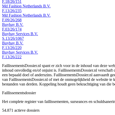
F.18/26/151
Md Fashion Netherlands B.V.
F.13/26/235
Md Fashion Netherlands B.V.
F.09/26/268
Buybay B.V.
F.03/26/174
Buybay Services B.V.
S.13/26/1067
Buybay B.V.
F.13/26/220
Buybay Services B.V.
F.13/26/222
FaillissementsDossier.nl spant er zich voor in de inhoud van deze we
inhoud onvolledig en/of onjuist is. FaillissementsDossier.nl verschaft
een bepaald doel of anderszins. FaillissementsDossier.nl aanvaardt gee
van FaillissementsDossier.nl of met de onmogelijkheid de website te
bestanden van derden. Koppeling houdt geen bekrachtiging van die b
Faillissements
dossier
Het complete register van faillissementen, surseances en schuldsaner
54.871
actieve dossiers