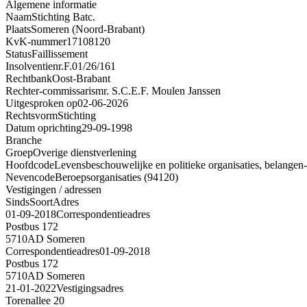
Algemene informatie
Naam
Stichting Batc.
Plaats
Someren (Noord-Brabant)
KvK-nummer
17108120
Status
Faillissement
Insolventienr.
F.01/26/161
Rechtbank
Oost-Brabant
Rechter-commissaris
mr. S.C.E.F. Moulen Janssen
Uitgesproken op
02-06-2026
Rechtsvorm
Stichting
Datum oprichting
29-09-1998
Branche
Groep
Overige dienstverlening
Hoofdcode
Levensbeschouwelijke en politieke organisaties, belangen-
Nevencode
Beroepsorganisaties (94120)
Vestigingen / adressen
Sinds
Soort
Adres
01-09-2018
Correspondentieadres
Postbus 172
5710AD Someren
Correspondentieadres
01-09-2018
Postbus 172
5710AD Someren
21-01-2022
Vestigingsadres
Torenallee 20