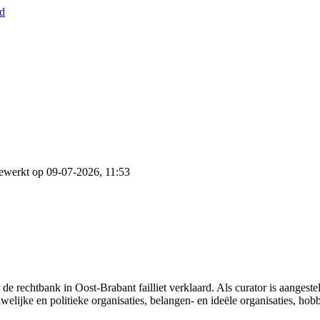
nd
ewerkt op 09-07-2026, 11:53
e rechtbank in Oost-Brabant failliet verklaard. Als curator is aanges
welijke en politieke organisaties, belangen- en ideële organisaties, hob