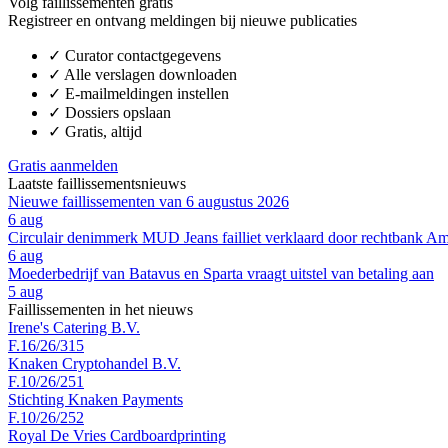
Volg faillissementen gratis
Registreer en ontvang meldingen bij nieuwe publicaties
✓
Curator contactgegevens
✓
Alle verslagen downloaden
✓
E-mailmeldingen instellen
✓
Dossiers opslaan
✓
Gratis, altijd
Gratis aanmelden
Laatste faillissementsnieuws
Nieuwe faillissementen van 6 augustus 2026
6 aug
Circulair denimmerk MUD Jeans failliet verklaard door rechtbank A
6 aug
Moederbedrijf van Batavus en Sparta vraagt uitstel van betaling aan
5 aug
Faillissementen in het nieuws
Irene's Catering B.V.
F.16/26/315
Knaken Cryptohandel B.V.
F.10/26/251
Stichting Knaken Payments
F.10/26/252
Royal De Vries Cardboardprinting