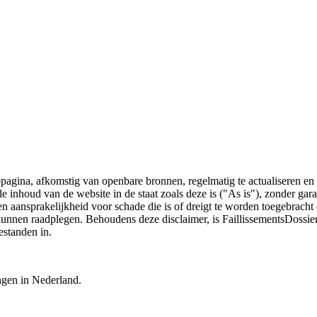
bpagina, afkomstig van openbare bronnen, regelmatig te actualiseren en 
 de inhoud van de website in de staat zoals deze is ("As is"), zonder ga
n aansprakelijkheid voor schade die is of dreigt te worden toegebracht 
 kunnen raadplegen. Behoudens deze disclaimer, is FaillissementsDossi
estanden in.
ingen in Nederland.