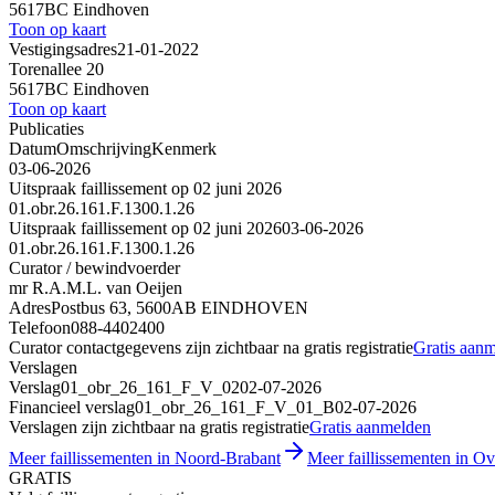
5617BC Eindhoven
Toon op kaart
Vestigingsadres
21-01-2022
Torenallee 20
5617BC Eindhoven
Toon op kaart
Publicaties
Datum
Omschrijving
Kenmerk
03-06-2026
Uitspraak faillissement op 02 juni 2026
01.obr.26.161.F.1300.1.26
Uitspraak faillissement op 02 juni 2026
03-06-2026
01.obr.26.161.F.1300.1.26
Curator / bewindvoerder
mr R.A.M.L. van Oeijen
Adres
Postbus 63, 5600AB EINDHOVEN
Telefoon
088-4402400
Curator contactgegevens zijn zichtbaar na gratis registratie
Gratis aan
Verslagen
Verslag
01_obr_26_161_F_V_02
02-07-2026
Financieel verslag
01_obr_26_161_F_V_01_B
02-07-2026
Verslagen zijn zichtbaar na gratis registratie
Gratis aanmelden
Meer faillissementen in Noord-Brabant
Meer faillissementen in Ov
GRATIS