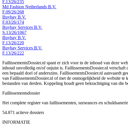
F.13/26/235
Md Fashion Netherlands B.V.
F.09/26/268
Buybay B.V.
F.03/26/174
Buybay Services B.V.
S.13/26/1067
Buybay B.V.
F.13/26/220
Buybay Services B.V.
F.13/26/222
FaillissementsDossier.nl spant er zich voor in de inhoud van deze we
inhoud onvolledig en/of onjuist is. FaillissementsDossier.nl verschaft
een bepaald doel of anderszins. FaillissementsDossier.nl aanvaardt gee
van FaillissementsDossier.nl of met de onmogelijkheid de website te
bestanden van derden. Koppeling houdt geen bekrachtiging van die b
Faillissements
dossier
Het complete register van faillissementen, surseances en schuldsaner
54.871
actieve dossiers
INFORMATIE