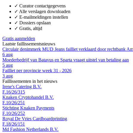
✓
Curator contactgegevens
✓
Alle verslagen downloaden
✓
E-mailmeldingen instellen
✓
Dossiers opslaan
✓
Gratis, altijd
Gratis aanmelden
Laatste faillissementsnieuws
Circulair denimmerk MUD Jeans failliet verklaard door rechtbank A
6 aug
Moederbedrijf van Batavus en Sparta vraagt uitstel van betaling aan
5 aug
Failliet per provincie week 31 - 2026
3 aug
Faillissementen in het nieuws
Irene's Catering B.V.
F.16/26/315
Knaken Cryptohandel B.V.
F.10/26/251
Stichting Knaken Payments
F.10/26/252
Royal De Vries Cardboardprinting
F.18/26/151
Md Fashion Netherlands B.V.