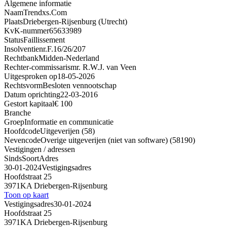
Algemene informatie
Naam
Trendxs.Com
Plaats
Driebergen-Rijsenburg (Utrecht)
KvK-nummer
65633989
Status
Faillissement
Insolventienr.
F.16/26/207
Rechtbank
Midden-Nederland
Rechter-commissaris
mr. R.W.J. van Veen
Uitgesproken op
18-05-2026
Rechtsvorm
Besloten vennootschap
Datum oprichting
22-03-2016
Gestort kapitaal
€ 100
Branche
Groep
Informatie en communicatie
Hoofdcode
Uitgeverijen (58)
Nevencode
Overige uitgeverijen (niet van software) (58190)
Vestigingen / adressen
Sinds
Soort
Adres
30-01-2024
Vestigingsadres
Hoofdstraat 25
3971KA Driebergen-Rijsenburg
Toon op kaart
Vestigingsadres
30-01-2024
Hoofdstraat 25
3971KA Driebergen-Rijsenburg