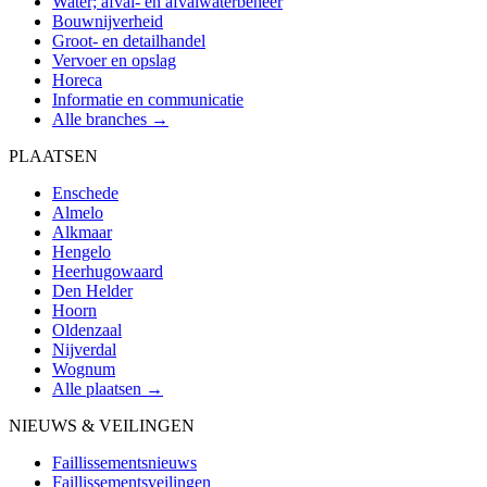
Water; afval- en afvalwaterbeheer
Bouwnijverheid
Groot- en detailhandel
Vervoer en opslag
Horeca
Informatie en communicatie
Alle branches →
PLAATSEN
Enschede
Almelo
Alkmaar
Hengelo
Heerhugowaard
Den Helder
Hoorn
Oldenzaal
Nijverdal
Wognum
Alle plaatsen →
NIEUWS & VEILINGEN
Faillissementsnieuws
Faillissementsveilingen