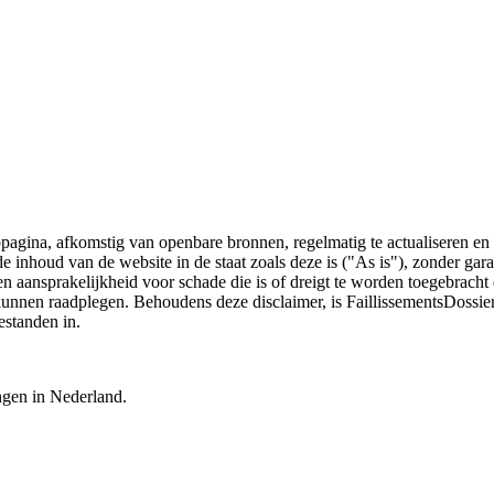
bpagina, afkomstig van openbare bronnen, regelmatig te actualiseren en 
 de inhoud van de website in de staat zoals deze is ("As is"), zonder ga
n aansprakelijkheid voor schade die is of dreigt te worden toegebracht 
 kunnen raadplegen. Behoudens deze disclaimer, is FaillissementsDossi
estanden in.
ingen in Nederland.