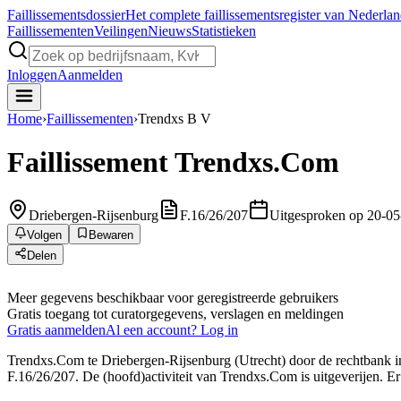
Faillissements
dossier
Het complete faillissementsregister van Nederla
Faillissementen
Veilingen
Nieuws
Statistieken
Inloggen
Aanmelden
Home
›
Faillissementen
›
Trendxs B V
Faillissement
Trendxs.Com
Driebergen-Rijsenburg
F.16/26/207
Uitgesproken op 20-0
Volgen
Bewaren
Delen
Meer gegevens beschikbaar voor geregistreerde gebruikers
Gratis toegang tot curatorgegevens, verslagen en meldingen
Gratis aanmelden
Al een account? Log in
Trendxs.Com te Driebergen-Rijsenburg (Utrecht) door de rechtbank in
F.16/26/207. De (hoofd)activiteit van Trendxs.Com is uitgeverijen. Er