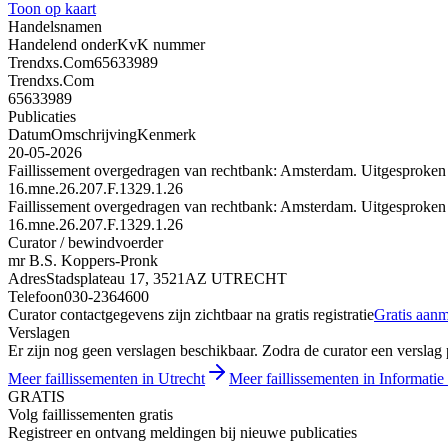
Toon op kaart
Handelsnamen
Handelend onder
KvK nummer
Trendxs.Com
65633989
Trendxs.Com
65633989
Publicaties
Datum
Omschrijving
Kenmerk
20-05-2026
Faillissement overgedragen van rechtbank: Amsterdam. Uitgesproken
16.mne.26.207.F.1329.1.26
Faillissement overgedragen van rechtbank: Amsterdam. Uitgesproken
16.mne.26.207.F.1329.1.26
Curator / bewindvoerder
mr B.S. Koppers-Pronk
Adres
Stadsplateau 17, 3521AZ UTRECHT
Telefoon
030-2364600
Curator contactgegevens zijn zichtbaar na gratis registratie
Gratis aan
Verslagen
Er zijn nog geen verslagen beschikbaar. Zodra de curator een verslag pu
Meer faillissementen in Utrecht
Meer faillissementen in Informati
GRATIS
Volg faillissementen gratis
Registreer en ontvang meldingen bij nieuwe publicaties