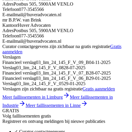
Adres
Postbus 505, 5900AM VENLO
Telefoon
077-3545566
E-mail
mail@huveradvocaten.nl
mr B.P.W. van Brink
Kantoor
Huver Advocaten
Adres
Postbus 505, 5900AM VENLO
Telefoon
077-3545566
E-mail
mail@huveradvocaten.nl
Curator contactgegevens zijn zichtbaar na gratis registratie
Gratis
aanmelden
Verslagen
Financieel verslag
03_lim_24_145_F_V_09_B
04-11-2025
Verslag
03_lim_24_145_F_V_08
28-07-2025
Financieel verslag
03_lim_24_145_F_V_07_B
28-07-2025
Financieel verslag
03_lim_24_145_F_V_06_B
29-01-2025
Verslag
03_lim_24_145_F_V_05
29-01-2025
Verslagen zijn zichtbaar na gratis registratie
Gratis aanmelden
Meer faillissementen in Limburg
Meer faillissementen in
Industrie
Meer faillissementen in Linne
GRATIS
Volg faillissementen gratis
Registreer en ontvang meldingen bij nieuwe publicaties
✓
Curator contactgegevens