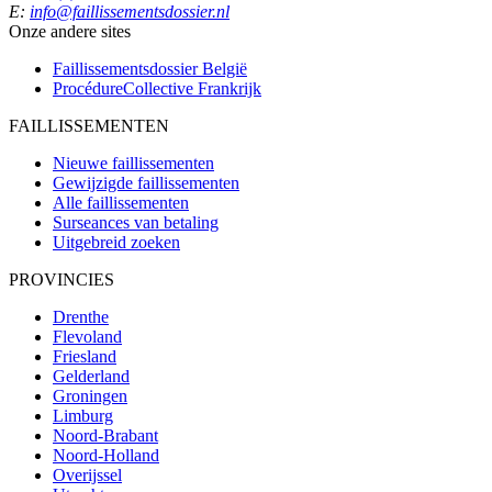
E:
info@faillissementsdossier.nl
Onze andere sites
Faillissementsdossier
België
ProcédureCollective
Frankrijk
FAILLISSEMENTEN
Nieuwe faillissementen
Gewijzigde faillissementen
Alle faillissementen
Surseances van betaling
Uitgebreid zoeken
PROVINCIES
Drenthe
Flevoland
Friesland
Gelderland
Groningen
Limburg
Noord-Brabant
Noord-Holland
Overijssel