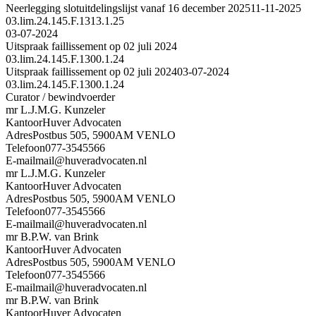
Neerlegging slotuitdelingslijst vanaf 16 december 2025
11-11-2025
03.lim.24.145.F.1313.1.25
03-07-2024
Uitspraak faillissement op 02 juli 2024
03.lim.24.145.F.1300.1.24
Uitspraak faillissement op 02 juli 2024
03-07-2024
03.lim.24.145.F.1300.1.24
Curator / bewindvoerder
mr L.J.M.G. Kunzeler
Kantoor
Huver Advocaten
Adres
Postbus 505, 5900AM VENLO
Telefoon
077-3545566
E-mail
mail@huveradvocaten.nl
mr L.J.M.G. Kunzeler
Kantoor
Huver Advocaten
Adres
Postbus 505, 5900AM VENLO
Telefoon
077-3545566
E-mail
mail@huveradvocaten.nl
mr B.P.W. van Brink
Kantoor
Huver Advocaten
Adres
Postbus 505, 5900AM VENLO
Telefoon
077-3545566
E-mail
mail@huveradvocaten.nl
mr B.P.W. van Brink
Kantoor
Huver Advocaten