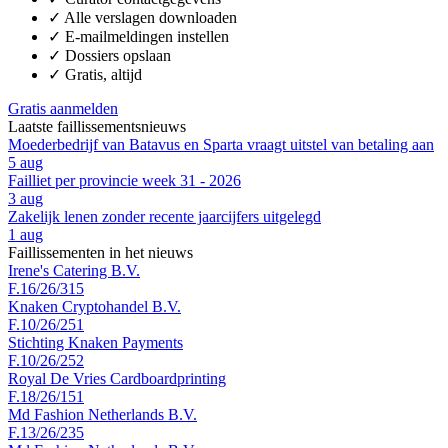
✓
Alle verslagen downloaden
✓
E-mailmeldingen instellen
✓
Dossiers opslaan
✓
Gratis, altijd
Gratis aanmelden
Laatste faillissementsnieuws
Moederbedrijf van Batavus en Sparta vraagt uitstel van betaling aan
5 aug
Failliet per provincie week 31 - 2026
3 aug
Zakelijk lenen zonder recente jaarcijfers uitgelegd
1 aug
Faillissementen in het nieuws
Irene's Catering B.V.
F.16/26/315
Knaken Cryptohandel B.V.
F.10/26/251
Stichting Knaken Payments
F.10/26/252
Royal De Vries Cardboardprinting
F.18/26/151
Md Fashion Netherlands B.V.
F.13/26/235