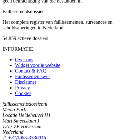
geen bekrachtiging van die bestanden in.
Faillissements
dossier
Het complete register van faillissementen, surseances en
schuldsaneringen in Nederland.
54.859
actieve dossiers
INFORMATIE
Over ons
Widget voor je website
Contact & FAQ
Faillissementswet
Disclaimer
Privacy
Cookies
faillissementsdossier.nl
Media Park
Locatie Heideheuvel H1
Mart Smeetslaan 1
1217 ZE Hilversum
Nederland
T:
+31(0)85-3330016