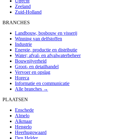
Utrecht
Zeeland
Zuid-Holland
BRANCHES
Landbouw, bosbouw en visserij
Winning van delfstoffen
Industrie
Energie, productie en distributie
Water; afval- en afvalwaterbeheer
Bouwnijverheid
Groot- en detailhandel
Vervoer en opslag
Horeca
Informatie en communicatie
Alle branches →
PLAATSEN
Enschede
Almelo
Alkmaar
Hengelo
Heerhugowaard
Den Helder