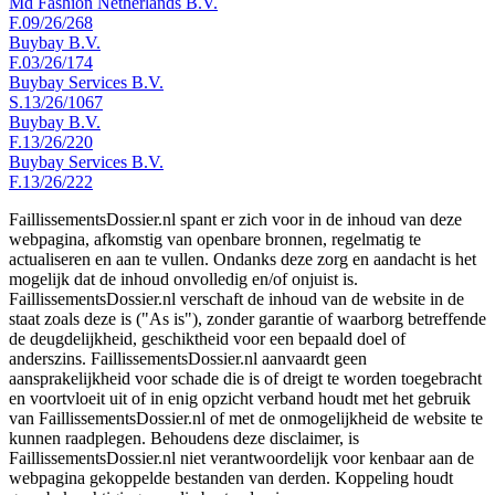
Md Fashion Netherlands B.V.
F.09/26/268
Buybay B.V.
F.03/26/174
Buybay Services B.V.
S.13/26/1067
Buybay B.V.
F.13/26/220
Buybay Services B.V.
F.13/26/222
FaillissementsDossier.nl spant er zich voor in de inhoud van deze
webpagina, afkomstig van openbare bronnen, regelmatig te
actualiseren en aan te vullen. Ondanks deze zorg en aandacht is het
mogelijk dat de inhoud onvolledig en/of onjuist is.
FaillissementsDossier.nl verschaft de inhoud van de website in de
staat zoals deze is ("As is"), zonder garantie of waarborg betreffende
de deugdelijkheid, geschiktheid voor een bepaald doel of
anderszins. FaillissementsDossier.nl aanvaardt geen
aansprakelijkheid voor schade die is of dreigt te worden toegebracht
en voortvloeit uit of in enig opzicht verband houdt met het gebruik
van FaillissementsDossier.nl of met de onmogelijkheid de website te
kunnen raadplegen. Behoudens deze disclaimer, is
FaillissementsDossier.nl niet verantwoordelijk voor kenbaar aan de
webpagina gekoppelde bestanden van derden. Koppeling houdt