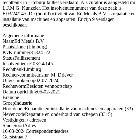
rechtbank in Limburg failliet verklaard. Als curator is aangesteld mr
L.J.M.G. Kunzeler. Het insolventienummer van deze zaak is
F.03/24/145. De (hoofd)activiteit van Ed Metals B.V. is reparatie en
installatie van machines en apparaten. Er zijn 9 verslagen
beschikbaar.
Algemene informatie
Naam
Ed Metals B.V.
Plaats
Linne (Limburg)
KvK-nummer
81824122
Status
Faillissement
Insolventienr.
F.03/24/145
Rechtbank
Limburg
Rechter-commissaris
mr. M. Driever
Uitgesproken op
02-07-2024
Rechtsvorm
Besloten vennootschap
Datum oprichting
05-02-2021
Branche
Groep
Industrie
Hoofdcode
Reparatie en installatie van machines en apparaten (33)
Nevencode
Reparatie en onderhoud van schepen (3315)
Vestigingen / adressen
Sinds
Soort
Adres
16-03-2024
Correspondentieadres
Gerststraat 7