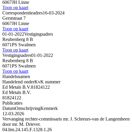
6067JH Linne
Toon op kaart
Correspondentieadres
16-03-2024
Gerststraat 7
6067JH Linne
Toon op kaart
01-01-2022
Vestigingsadres
Reubenberg 8 B
6071PS Swalmen
Toon op kaart
Vestigingsadres
01-01-2022
Reubenberg 8 B
6071PS Swalmen
Toon op kaart
Handelsnamen
Handelend onder
KvK nummer
Ed Metals B.V.
81824122
Ed Metals B.V.
81824122
Publicaties
Datum
Omschrijving
Kenmerk
12-03-2026
Vervanging rechter-commissaris mr. J. Schreurs-van de Langemheen
door mr. M. Driever.
04.lim.24.145.F.1328.1.26