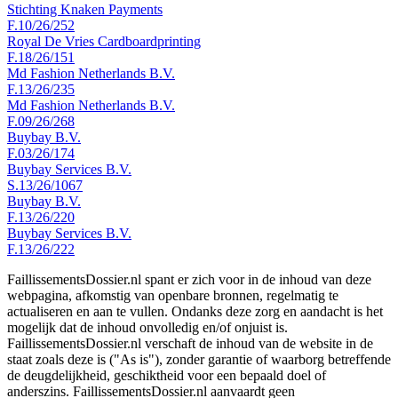
Stichting Knaken Payments
F.10/26/252
Royal De Vries Cardboardprinting
F.18/26/151
Md Fashion Netherlands B.V.
F.13/26/235
Md Fashion Netherlands B.V.
F.09/26/268
Buybay B.V.
F.03/26/174
Buybay Services B.V.
S.13/26/1067
Buybay B.V.
F.13/26/220
Buybay Services B.V.
F.13/26/222
FaillissementsDossier.nl spant er zich voor in de inhoud van deze
webpagina, afkomstig van openbare bronnen, regelmatig te
actualiseren en aan te vullen. Ondanks deze zorg en aandacht is het
mogelijk dat de inhoud onvolledig en/of onjuist is.
FaillissementsDossier.nl verschaft de inhoud van de website in de
staat zoals deze is ("As is"), zonder garantie of waarborg betreffende
de deugdelijkheid, geschiktheid voor een bepaald doel of
anderszins. FaillissementsDossier.nl aanvaardt geen