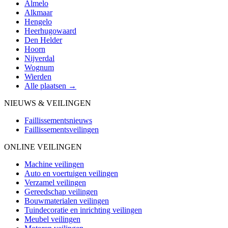
Almelo
Alkmaar
Hengelo
Heerhugowaard
Den Helder
Hoorn
Nijverdal
Wognum
Wierden
Alle plaatsen →
NIEUWS & VEILINGEN
Faillissementsnieuws
Faillissementsveilingen
ONLINE VEILINGEN
Machine veilingen
Auto en voertuigen veilingen
Verzamel veilingen
Gereedschap veilingen
Bouwmaterialen veilingen
Tuindecoratie en inrichting veilingen
Meubel veilingen