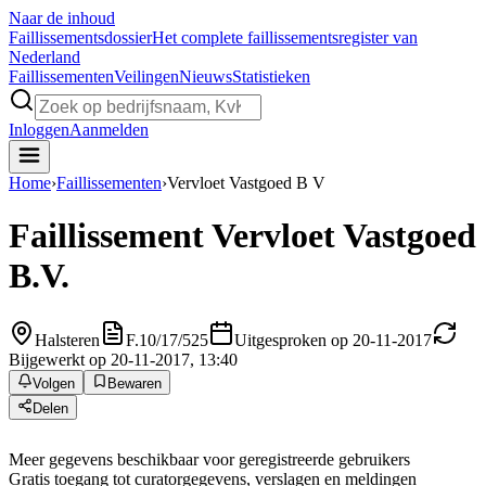
Naar de inhoud
Faillissements
dossier
Het complete faillissementsregister van
Nederland
Faillissementen
Veilingen
Nieuws
Statistieken
Inloggen
Aanmelden
Home
›
Faillissementen
›
Vervloet Vastgoed B V
Faillissement
Vervloet Vastgoed
B.V.
Halsteren
F.10/17/525
Uitgesproken op 20-11-2017
Bijgewerkt op 20-11-2017, 13:40
Volgen
Bewaren
Delen
Meer gegevens beschikbaar voor geregistreerde gebruikers
Gratis toegang tot curatorgegevens, verslagen en meldingen