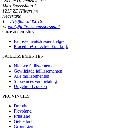
Locatie Heideheuvel H1
Mart Smeetslaan 1
1217 ZE Hilversum
Nederland
T:
+31(0)85-3330016
E:
info@faillissementsdossier.nl
Onze andere sites
Faillissementsdossier
België
ProcédureCollective
Frankrijk
FAILLISSEMENTEN
Nieuwe faillissementen
Gewijzigde faillissementen
Alle faillissementen
Surseances van betaling
Uitgebreid zoeken
PROVINCIES
Drenthe
Flevoland
Friesland
Gelderland
Groningen