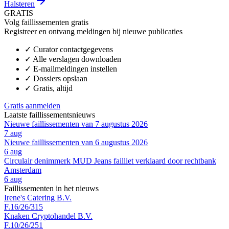
Halsteren
GRATIS
Volg faillissementen gratis
Registreer en ontvang meldingen bij nieuwe publicaties
✓
Curator contactgegevens
✓
Alle verslagen downloaden
✓
E-mailmeldingen instellen
✓
Dossiers opslaan
✓
Gratis, altijd
Gratis aanmelden
Laatste faillissementsnieuws
Nieuwe faillissementen van 7 augustus 2026
7 aug
Nieuwe faillissementen van 6 augustus 2026
6 aug
Circulair denimmerk MUD Jeans failliet verklaard door rechtbank
Amsterdam
6 aug
Faillissementen in het nieuws
Irene's Catering B.V.
F.16/26/315
Knaken Cryptohandel B.V.
F.10/26/251