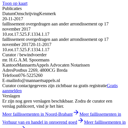
Toon op kaart
Publicaties
Datum
Omschrijving
Kenmerk
20-11-2017
faillissement overgedragen aan ander arrondissement op 17
november 2017
10.rot.17.525.F.1334.1.17
faillissement overgedragen aan ander arrondissement op 17
november 2017
20-11-2017
10.rot.17.525.F.1334.1.17
Curator / bewindvoerder
mr. H.G.A.M. Spoormans
Kantoor
MannaertsAppels Advocaten Notarissen
Adres
Postbus 2269, 4800CG Breda
Telefoon
076-5225260
E-mail
info@mannaertsappels.nl
Curator contactgegevens zijn zichtbaar na gratis registratie
Gratis
aanmelden
Verslagen
Er zijn nog geen verslagen beschikbaar. Zodra de curator een
verslag publiceert, vind je het hier.
Meer faillissementen in Noord-Brabant
Meer faillissementen in
Verhuur van en handel in onroerend goed
Meer faillissementen in