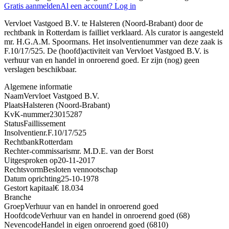
Gratis aanmelden
Al een account? Log in
Vervloet Vastgoed B.V. te Halsteren (Noord-Brabant) door de
rechtbank in Rotterdam is failliet verklaard. Als curator is aangesteld
mr. H.G.A.M. Spoormans. Het insolventienummer van deze zaak is
F.10/17/525. De (hoofd)activiteit van Vervloet Vastgoed B.V. is
verhuur van en handel in onroerend goed. Er zijn (nog) geen
verslagen beschikbaar.
Algemene informatie
Naam
Vervloet Vastgoed B.V.
Plaats
Halsteren (Noord-Brabant)
KvK-nummer
23015287
Status
Faillissement
Insolventienr.
F.10/17/525
Rechtbank
Rotterdam
Rechter-commissaris
mr. M.D.E. van der Borst
Uitgesproken op
20-11-2017
Rechtsvorm
Besloten vennootschap
Datum oprichting
25-10-1978
Gestort kapitaal
€ 18.034
Branche
Groep
Verhuur van en handel in onroerend goed
Hoofdcode
Verhuur van en handel in onroerend goed (68)
Nevencode
Handel in eigen onroerend goed (6810)