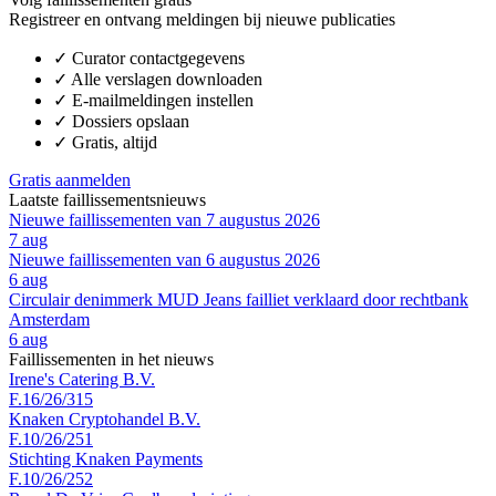
Registreer en ontvang meldingen bij nieuwe publicaties
✓
Curator contactgegevens
✓
Alle verslagen downloaden
✓
E-mailmeldingen instellen
✓
Dossiers opslaan
✓
Gratis, altijd
Gratis aanmelden
Laatste faillissementsnieuws
Nieuwe faillissementen van 7 augustus 2026
7 aug
Nieuwe faillissementen van 6 augustus 2026
6 aug
Circulair denimmerk MUD Jeans failliet verklaard door rechtbank
Amsterdam
6 aug
Faillissementen in het nieuws
Irene's Catering B.V.
F.16/26/315
Knaken Cryptohandel B.V.
F.10/26/251
Stichting Knaken Payments
F.10/26/252