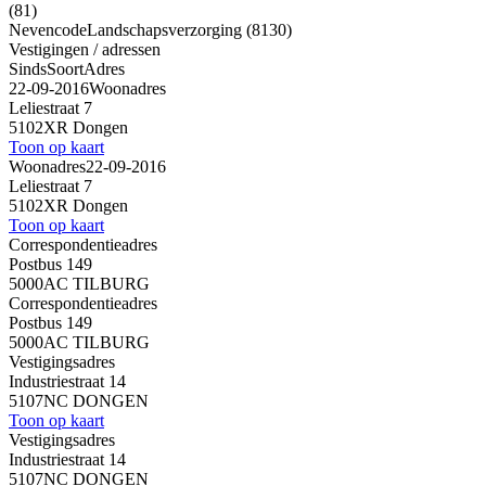
(81)
Nevencode
Landschapsverzorging (8130)
Vestigingen / adressen
Sinds
Soort
Adres
22-09-2016
Woonadres
Leliestraat 7
5102XR Dongen
Toon op kaart
Woonadres
22-09-2016
Leliestraat 7
5102XR Dongen
Toon op kaart
Correspondentieadres
Postbus 149
5000AC TILBURG
Correspondentieadres
Postbus 149
5000AC TILBURG
Vestigingsadres
Industriestraat 14
5107NC DONGEN
Toon op kaart
Vestigingsadres
Industriestraat 14
5107NC DONGEN