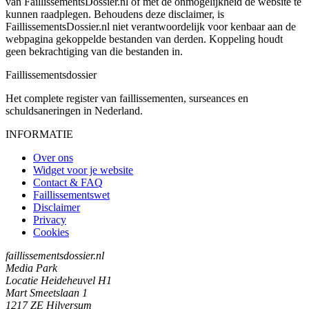
van FaillissementsDossier.nl of met de onmogelijkheid de website te
kunnen raadplegen. Behoudens deze disclaimer, is
FaillissementsDossier.nl niet verantwoordelijk voor kenbaar aan de
webpagina gekoppelde bestanden van derden. Koppeling houdt
geen bekrachtiging van die bestanden in.
Faillissements
dossier
Het complete register van faillissementen, surseances en
schuldsaneringen in Nederland.
INFORMATIE
Over ons
Widget voor je website
Contact & FAQ
Faillissementswet
Disclaimer
Privacy
Cookies
faillissementsdossier.nl
Media Park
Locatie Heideheuvel H1
Mart Smeetslaan 1
1217 ZE Hilversum