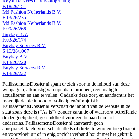
Royal De Vries Cardboardprinting
F.18/26/151
Md Fashion Netherlands B.V.
F.13/26/235
Md Fashion Netherlands B.V.
F.09/26/268
Buybay B.V.
F.03/26/174
Buybay Services B.V.
S.13/26/1067
Buybay B.V.
F.13/26/220
Buybay Services B.V.
F.13/26/222
FaillissementsDossier.nl spant er zich voor in de inhoud van deze
webpagina, afkomstig van openbare bronnen, regelmatig te
actualiseren en aan te vullen. Ondanks deze zorg en aandacht is het
mogelijk dat de inhoud onvolledig en/of onjuist is.
FaillissementsDossier.nl verschaft de inhoud van de website in de
staat zoals deze is ("As is"), zonder garantie of waarborg betreffende
de deugdelijkheid, geschiktheid voor een bepaald doel of
anderszins. FaillissementsDossier.nl aanvaardt geen
aansprakelijkheid voor schade die is of dreigt te worden toegebracht
en voortvloeit uit of in enig opzicht verband houdt met het gebruik