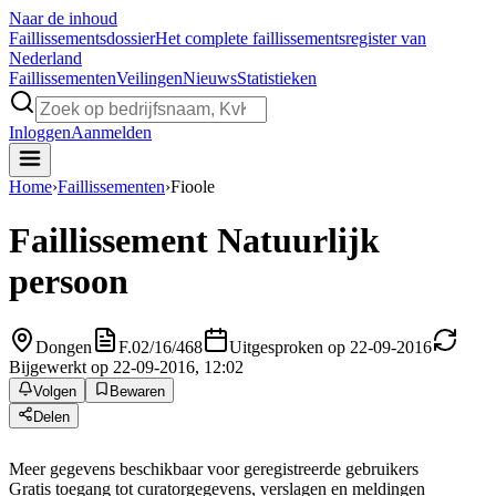
Naar de inhoud
Faillissements
dossier
Het complete faillissementsregister van
Nederland
Faillissementen
Veilingen
Nieuws
Statistieken
Inloggen
Aanmelden
Home
›
Faillissementen
›
Fioole
Faillissement
Natuurlijk
persoon
Dongen
F.02/16/468
Uitgesproken op 22-09-2016
Bijgewerkt op 22-09-2016, 12:02
Volgen
Bewaren
Delen
Meer gegevens beschikbaar voor geregistreerde gebruikers
Gratis toegang tot curatorgegevens, verslagen en meldingen