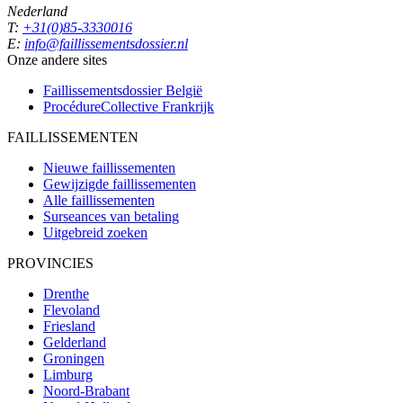
Nederland
T:
+31(0)85-3330016
E:
info@faillissementsdossier.nl
Onze andere sites
Faillissementsdossier
België
ProcédureCollective
Frankrijk
FAILLISSEMENTEN
Nieuwe faillissementen
Gewijzigde faillissementen
Alle faillissementen
Surseances van betaling
Uitgebreid zoeken
PROVINCIES
Drenthe
Flevoland
Friesland
Gelderland
Groningen
Limburg
Noord-Brabant