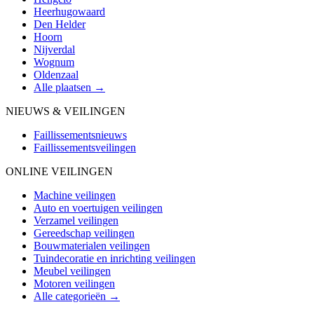
Heerhugowaard
Den Helder
Hoorn
Nijverdal
Wognum
Oldenzaal
Alle plaatsen →
NIEUWS & VEILINGEN
Faillissementsnieuws
Faillissementsveilingen
ONLINE VEILINGEN
Machine veilingen
Auto en voertuigen veilingen
Verzamel veilingen
Gereedschap veilingen
Bouwmaterialen veilingen
Tuindecoratie en inrichting veilingen
Meubel veilingen
Motoren veilingen
Alle categorieën →