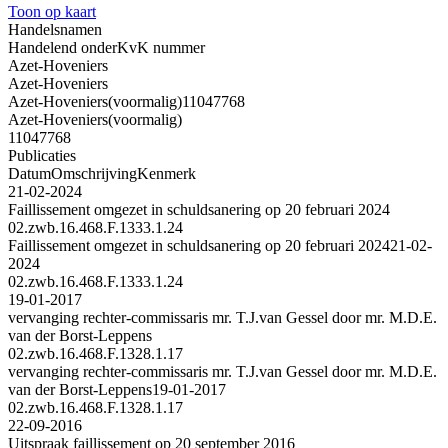
Toon op kaart
Handelsnamen
Handelend onder
KvK nummer
Azet-Hoveniers
Azet-Hoveniers
Azet-Hoveniers
(voormalig)
11047768
Azet-Hoveniers
(voormalig)
11047768
Publicaties
Datum
Omschrijving
Kenmerk
21-02-2024
Faillissement omgezet in schuldsanering op 20 februari 2024
02.zwb.16.468.F.1333.1.24
Faillissement omgezet in schuldsanering op 20 februari 2024
21-02-
2024
02.zwb.16.468.F.1333.1.24
19-01-2017
vervanging rechter-commissaris mr. T.J.van Gessel door mr. M.D.E.
van der Borst-Leppens
02.zwb.16.468.F.1328.1.17
vervanging rechter-commissaris mr. T.J.van Gessel door mr. M.D.E.
van der Borst-Leppens
19-01-2017
02.zwb.16.468.F.1328.1.17
22-09-2016
Uitspraak faillissement op 20 september 2016