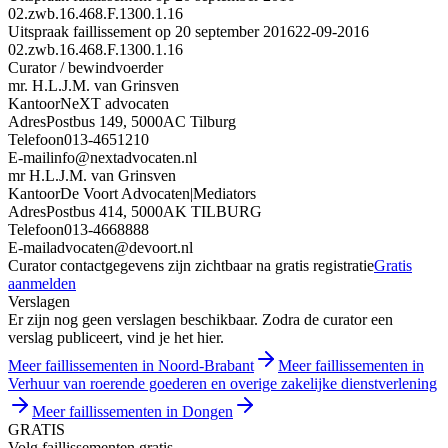
02.zwb.16.468.F.1300.1.16
Uitspraak faillissement op 20 september 2016
22-09-2016
02.zwb.16.468.F.1300.1.16
Curator / bewindvoerder
mr. H.L.J.M. van Grinsven
Kantoor
NeXT advocaten
Adres
Postbus 149, 5000AC Tilburg
Telefoon
013-4651210
E-mail
info@nextadvocaten.nl
mr H.L.J.M. van Grinsven
Kantoor
De Voort Advocaten|Mediators
Adres
Postbus 414, 5000AK TILBURG
Telefoon
013-4668888
E-mail
advocaten@devoort.nl
Curator contactgegevens zijn zichtbaar na gratis registratie
Gratis
aanmelden
Verslagen
Er zijn nog geen verslagen beschikbaar. Zodra de curator een
verslag publiceert, vind je het hier.
Meer faillissementen in Noord-Brabant
Meer faillissementen in
Verhuur van roerende goederen en overige zakelijke dienstverlening
Meer faillissementen in Dongen
GRATIS
Volg faillissementen gratis