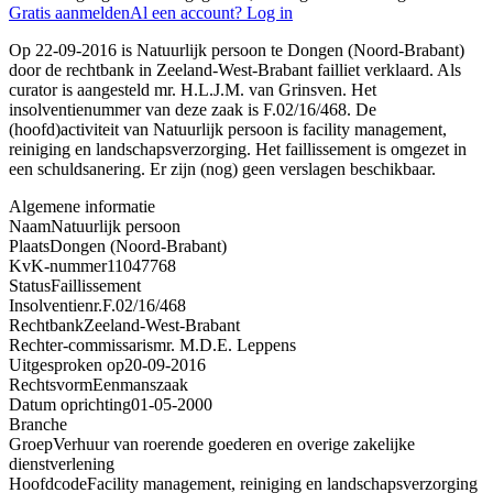
Gratis aanmelden
Al een account? Log in
Op 22-09-2016 is Natuurlijk persoon te Dongen (Noord-Brabant)
door de rechtbank in Zeeland-West-Brabant failliet verklaard. Als
curator is aangesteld mr. H.L.J.M. van Grinsven. Het
insolventienummer van deze zaak is F.02/16/468. De
(hoofd)activiteit van Natuurlijk persoon is facility management,
reiniging en landschapsverzorging. Het faillissement is omgezet in
een schuldsanering. Er zijn (nog) geen verslagen beschikbaar.
Algemene informatie
Naam
Natuurlijk persoon
Plaats
Dongen (Noord-Brabant)
KvK-nummer
11047768
Status
Faillissement
Insolventienr.
F.02/16/468
Rechtbank
Zeeland-West-Brabant
Rechter-commissaris
mr. M.D.E. Leppens
Uitgesproken op
20-09-2016
Rechtsvorm
Eenmanszaak
Datum oprichting
01-05-2000
Branche
Groep
Verhuur van roerende goederen en overige zakelijke
dienstverlening
Hoofdcode
Facility management, reiniging en landschapsverzorging