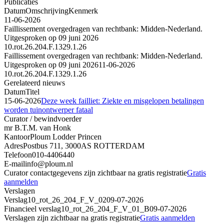
Publicaties
Datum
Omschrijving
Kenmerk
11-06-2026
Faillissement overgedragen van rechtbank: Midden-Nederland.
Uitgesproken op 09 juni 2026
10.rot.26.204.F.1329.1.26
Faillissement overgedragen van rechtbank: Midden-Nederland.
Uitgesproken op 09 juni 2026
11-06-2026
10.rot.26.204.F.1329.1.26
Gerelateerd nieuws
Datum
Titel
15-06-2026
Deze week failliet: Ziekte en misgelopen betalingen
worden tuinontwerper fataal
Curator / bewindvoerder
mr B.T.M. van Honk
Kantoor
Ploum Lodder Princen
Adres
Postbus 711, 3000AS ROTTERDAM
Telefoon
010-4406440
E-mail
info@ploum.nl
Curator contactgegevens zijn zichtbaar na gratis registratie
Gratis
aanmelden
Verslagen
Verslag
10_rot_26_204_F_V_02
09-07-2026
Financieel verslag
10_rot_26_204_F_V_01_B
09-07-2026
Verslagen zijn zichtbaar na gratis registratie
Gratis aanmelden