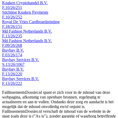
Knaken Cryptohandel B.V.
F.10/26/251
Stichting Knaken Payments
F.10/26/252
Royal De Vries Cardboardprinting
F.18/26/151
Md Fashion Netherlands B.V.
F.13/26/235
Md Fashion Netherlands B.V.
F.09/26/268
Buybay B.V.
F.03/26/174
Buybay Services B.V.
S.13/26/1067
Buybay B.V.
F.13/26/220
Buybay Services B.V.
F.13/26/222
FaillissementsDossier.nl spant er zich voor in de inhoud van deze
webpagina, afkomstig van openbare bronnen, regelmatig te
actualiseren en aan te vullen. Ondanks deze zorg en aandacht is het
mogelijk dat de inhoud onvolledig en/of onjuist is.
FaillissementsDossier.nl verschaft de inhoud van de website in de
staat zoals deze is ("As is"), zonder garantie of waarborg betreffende