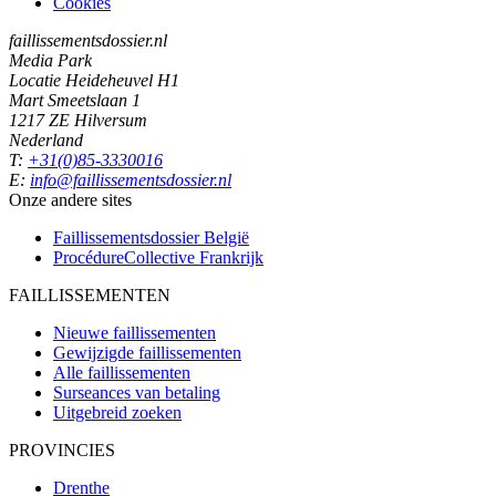
Cookies
faillissementsdossier.nl
Media Park
Locatie Heideheuvel H1
Mart Smeetslaan 1
1217 ZE Hilversum
Nederland
T:
+31(0)85-3330016
E:
info@faillissementsdossier.nl
Onze andere sites
Faillissementsdossier
België
ProcédureCollective
Frankrijk
FAILLISSEMENTEN
Nieuwe faillissementen
Gewijzigde faillissementen
Alle faillissementen
Surseances van betaling
Uitgebreid zoeken
PROVINCIES
Drenthe