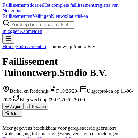
Faillissements
dossier
Het complete faillissementsregister van
Nederland
Faillissementen
Veilingen
Nieuws
Statistieken
Inloggen
Aanmelden
Home
›
Faillissementen
›
Tuinontwerp Studio B V
Faillissement
Tuinontwerp.Studio B.V.
Berkel en Rodenrijs
F.10/26/204
Uitgesproken op 11-06-
2026
Bijgewerkt op 09-07-2026, 20:00
Volgen
Bewaren
Delen
Meer gegevens beschikbaar voor geregistreerde gebruikers
Gratis toegang tot curatorgegevens, verslagen en meldingen