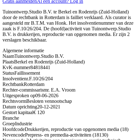
Gratis aanmelden
Al een account? Log in
Tuinontwerp.Studio B.V. te Berkel en Rodenrijs (Zuid-Holland)
door de rechtbank in Rotterdam is failliet verklaard. Als curator is
aangesteld mr B.T.M. van Honk. Het insolventienummer van deze
zaak is F.10/26/204. De (hoofd)activiteit van Tuinontwerp.Studio
B.V. is drukkerijen, reproductie van opgenomen media. Er zijn 2
verslagen beschikbaar.
Algemene informatie
Naam
Tuinontwerp.Studio B.V.
Plaats
Berkel en Rodenrijs (Zuid-Holland)
KvK-nummer
84818441
Status
Faillissement
Insolventienr.
F.10/26/204
Rechtbank
Rotterdam
Rechter-commissaris
mr. E.A. Vroom
Uitgesproken op
09-06-2026
Rechtsvorm
Besloten vennootschap
Datum oprichting
20-12-2021
Gestort kapitaal
€ 120
Branche
Groep
Industrie
Hoofdcode
Drukkerijen, reproductie van opgenomen media (18)
Nevencode
Prepress- en premedia-activiteiten (18130)