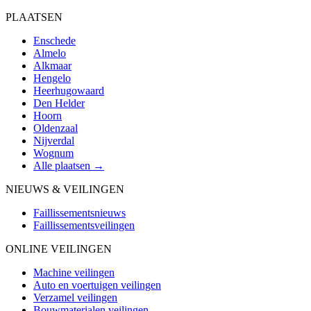
PLAATSEN
Enschede
Almelo
Alkmaar
Hengelo
Heerhugowaard
Den Helder
Hoorn
Oldenzaal
Nijverdal
Wognum
Alle plaatsen →
NIEUWS & VEILINGEN
Faillissementsnieuws
Faillissementsveilingen
ONLINE VEILINGEN
Machine veilingen
Auto en voertuigen veilingen
Verzamel veilingen
Bouwmaterialen veilingen