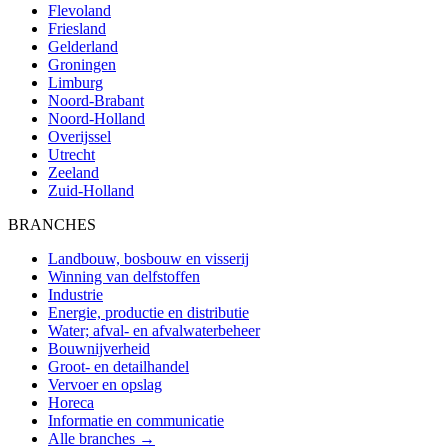
Flevoland
Friesland
Gelderland
Groningen
Limburg
Noord-Brabant
Noord-Holland
Overijssel
Utrecht
Zeeland
Zuid-Holland
BRANCHES
Landbouw, bosbouw en visserij
Winning van delfstoffen
Industrie
Energie, productie en distributie
Water; afval- en afvalwaterbeheer
Bouwnijverheid
Groot- en detailhandel
Vervoer en opslag
Horeca
Informatie en communicatie
Alle branches →