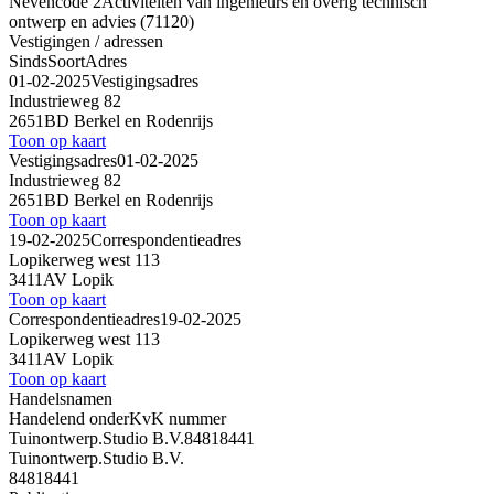
Nevencode 2
Activiteiten van ingenieurs en overig technisch
ontwerp en advies (71120)
Vestigingen / adressen
Sinds
Soort
Adres
01-02-2025
Vestigingsadres
Industrieweg 82
2651BD Berkel en Rodenrijs
Toon op kaart
Vestigingsadres
01-02-2025
Industrieweg 82
2651BD Berkel en Rodenrijs
Toon op kaart
19-02-2025
Correspondentieadres
Lopikerweg west 113
3411AV Lopik
Toon op kaart
Correspondentieadres
19-02-2025
Lopikerweg west 113
3411AV Lopik
Toon op kaart
Handelsnamen
Handelend onder
KvK nummer
Tuinontwerp.Studio B.V.
84818441
Tuinontwerp.Studio B.V.
84818441