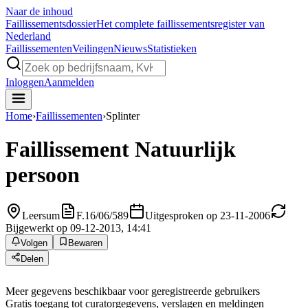
Naar de inhoud
Faillissements
dossier
Het complete faillissementsregister van
Nederland
Faillissementen
Veilingen
Nieuws
Statistieken
Inloggen
Aanmelden
Home
›
Faillissementen
›
Splinter
Faillissement
Natuurlijk
persoon
Leersum
F.16/06/589
Uitgesproken op 23-11-2006
Bijgewerkt op 09-12-2013, 14:41
Volgen
Bewaren
Delen
Meer gegevens beschikbaar voor geregistreerde gebruikers
Gratis toegang tot curatorgegevens, verslagen en meldingen