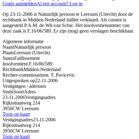
Gratis aanmelden
Al een account? Log in
Op 23-11-2006 is Natuurlijk persoon te Leersum (Utrecht) door de
rechtbank in Midden-Nederland failliet verklaard. Als curator is
aangesteld P.A.M. de Wit-van Schie. Het insolventienummer van
deze zaak is F.16/06/589. Er zijn (nog) geen verslagen beschikbaar.
Algemene informatie
Naam
Natuurlijk persoon
Plaats
Leersum (Utrecht)
Status
Faillissement
Insolventienr.
F.16/06/589
Rechtbank
Midden-Nederland
Rechter-commissaris
mr. T. Pavicevic
Uitgesproken op
22-11-2006
Vestigingen / adressen
Sinds
Soort
Adres
23-11-2006
Vestigingsadres
Rijksstraatweg 214
3956CW Leersum
Toon op kaart
Vestigingsadres
23-11-2006
Rijksstraatweg 214
3956CW Leersum
Toon op kaart