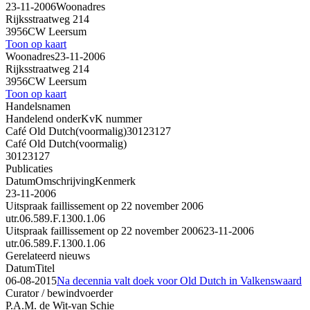
23-11-2006
Woonadres
Rijksstraatweg 214
3956CW Leersum
Toon op kaart
Woonadres
23-11-2006
Rijksstraatweg 214
3956CW Leersum
Toon op kaart
Handelsnamen
Handelend onder
KvK nummer
Café Old Dutch
(voormalig)
30123127
Café Old Dutch
(voormalig)
30123127
Publicaties
Datum
Omschrijving
Kenmerk
23-11-2006
Uitspraak faillissement op 22 november 2006
utr.06.589.F.1300.1.06
Uitspraak faillissement op 22 november 2006
23-11-2006
utr.06.589.F.1300.1.06
Gerelateerd nieuws
Datum
Titel
06-08-2015
Na decennia valt doek voor Old Dutch in Valkenswaard
Curator / bewindvoerder
P.A.M. de Wit-van Schie