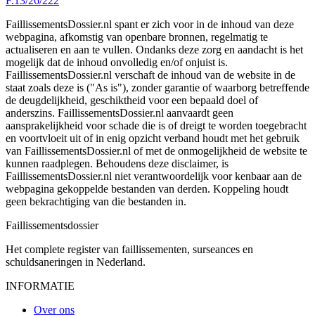
F.13/26/222
FaillissementsDossier.nl spant er zich voor in de inhoud van deze
webpagina, afkomstig van openbare bronnen, regelmatig te
actualiseren en aan te vullen. Ondanks deze zorg en aandacht is het
mogelijk dat de inhoud onvolledig en/of onjuist is.
FaillissementsDossier.nl verschaft de inhoud van de website in de
staat zoals deze is ("As is"), zonder garantie of waarborg betreffende
de deugdelijkheid, geschiktheid voor een bepaald doel of
anderszins. FaillissementsDossier.nl aanvaardt geen
aansprakelijkheid voor schade die is of dreigt te worden toegebracht
en voortvloeit uit of in enig opzicht verband houdt met het gebruik
van FaillissementsDossier.nl of met de onmogelijkheid de website te
kunnen raadplegen. Behoudens deze disclaimer, is
FaillissementsDossier.nl niet verantwoordelijk voor kenbaar aan de
webpagina gekoppelde bestanden van derden. Koppeling houdt
geen bekrachtiging van die bestanden in.
Faillissements
dossier
Het complete register van faillissementen, surseances en
schuldsaneringen in Nederland.
INFORMATIE
Over ons