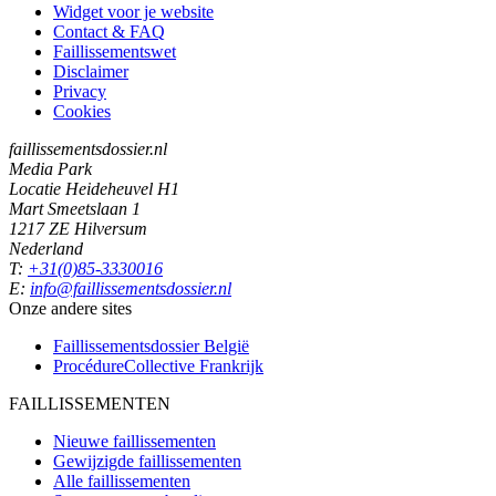
Widget voor je website
Contact & FAQ
Faillissementswet
Disclaimer
Privacy
Cookies
faillissementsdossier.nl
Media Park
Locatie Heideheuvel H1
Mart Smeetslaan 1
1217 ZE Hilversum
Nederland
T:
+31(0)85-3330016
E:
info@faillissementsdossier.nl
Onze andere sites
Faillissementsdossier
België
ProcédureCollective
Frankrijk
FAILLISSEMENTEN
Nieuwe faillissementen
Gewijzigde faillissementen
Alle faillissementen