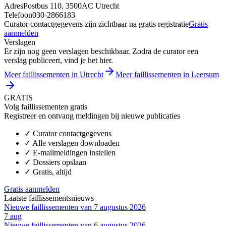
Adres
Postbus 110, 3500AC Utrecht
Telefoon
030-2866183
Curator contactgegevens zijn zichtbaar na gratis registratie
Gratis
aanmelden
Verslagen
Er zijn nog geen verslagen beschikbaar. Zodra de curator een
verslag publiceert, vind je het hier.
Meer faillissementen in Utrecht
Meer faillissementen in Leersum
GRATIS
Volg faillissementen gratis
Registreer en ontvang meldingen bij nieuwe publicaties
✓
Curator contactgegevens
✓
Alle verslagen downloaden
✓
E-mailmeldingen instellen
✓
Dossiers opslaan
✓
Gratis, altijd
Gratis aanmelden
Laatste faillissementsnieuws
Nieuwe faillissementen van 7 augustus 2026
7 aug
Nieuwe faillissementen van 6 augustus 2026