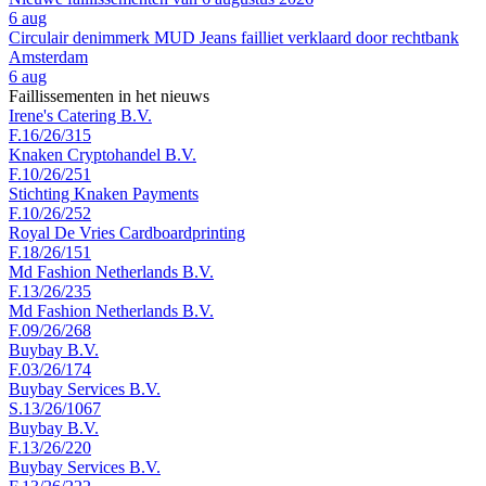
6 aug
Circulair denimmerk MUD Jeans failliet verklaard door rechtbank
Amsterdam
6 aug
Faillissementen in het nieuws
Irene's Catering B.V.
F.16/26/315
Knaken Cryptohandel B.V.
F.10/26/251
Stichting Knaken Payments
F.10/26/252
Royal De Vries Cardboardprinting
F.18/26/151
Md Fashion Netherlands B.V.
F.13/26/235
Md Fashion Netherlands B.V.
F.09/26/268
Buybay B.V.
F.03/26/174
Buybay Services B.V.
S.13/26/1067
Buybay B.V.
F.13/26/220
Buybay Services B.V.