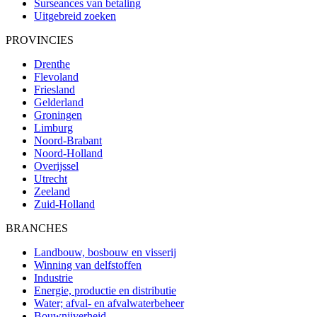
Surseances van betaling
Uitgebreid zoeken
PROVINCIES
Drenthe
Flevoland
Friesland
Gelderland
Groningen
Limburg
Noord-Brabant
Noord-Holland
Overijssel
Utrecht
Zeeland
Zuid-Holland
BRANCHES
Landbouw, bosbouw en visserij
Winning van delfstoffen
Industrie
Energie, productie en distributie
Water; afval- en afvalwaterbeheer
Bouwnijverheid