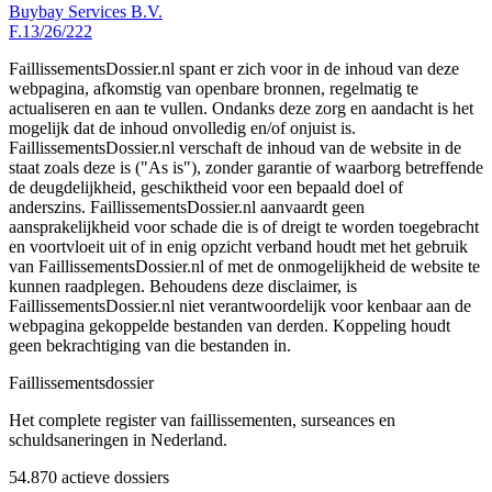
Buybay Services B.V.
F.13/26/222
FaillissementsDossier.nl spant er zich voor in de inhoud van deze
webpagina, afkomstig van openbare bronnen, regelmatig te
actualiseren en aan te vullen. Ondanks deze zorg en aandacht is het
mogelijk dat de inhoud onvolledig en/of onjuist is.
FaillissementsDossier.nl verschaft de inhoud van de website in de
staat zoals deze is ("As is"), zonder garantie of waarborg betreffende
de deugdelijkheid, geschiktheid voor een bepaald doel of
anderszins. FaillissementsDossier.nl aanvaardt geen
aansprakelijkheid voor schade die is of dreigt te worden toegebracht
en voortvloeit uit of in enig opzicht verband houdt met het gebruik
van FaillissementsDossier.nl of met de onmogelijkheid de website te
kunnen raadplegen. Behoudens deze disclaimer, is
FaillissementsDossier.nl niet verantwoordelijk voor kenbaar aan de
webpagina gekoppelde bestanden van derden. Koppeling houdt
geen bekrachtiging van die bestanden in.
Faillissements
dossier
Het complete register van faillissementen, surseances en
schuldsaneringen in Nederland.
54.870
actieve dossiers