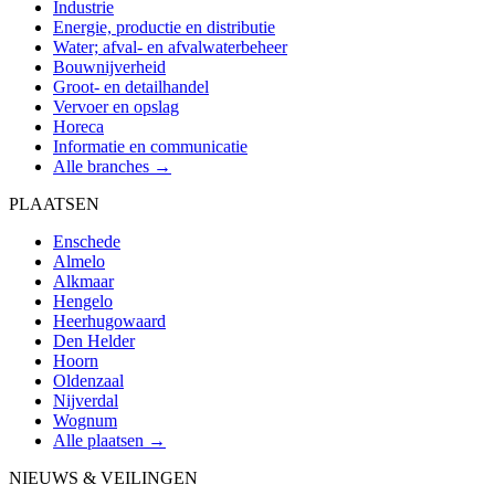
Industrie
Energie, productie en distributie
Water; afval- en afvalwaterbeheer
Bouwnijverheid
Groot- en detailhandel
Vervoer en opslag
Horeca
Informatie en communicatie
Alle branches →
PLAATSEN
Enschede
Almelo
Alkmaar
Hengelo
Heerhugowaard
Den Helder
Hoorn
Oldenzaal
Nijverdal
Wognum
Alle plaatsen →
NIEUWS & VEILINGEN