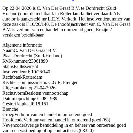
Op 22-04-2026 is C. Van Der Graaf B.V. te Dordrecht (Zuid-
Holland) door de rechtbank in Rotterdam failliet verklaard. Als
curator is aangesteld mr L.E.Y. Verkerk. Het insolventienummer van
deze zaak is F.10/26/140. De (hoofd)activiteit van C. Van Der Graaf
B.V. is verhuur van en handel in onroerend goed. Er zijn 2
verslagen beschikbaar.
Algemene informatie
Naam
C. Van Der Graaf B.V.
Plaats
Dordrecht (Zuid-Holland)
KvK-nummer
23061890
Status
Faillissement
Insolventienr.
F.10/26/140
Rechtbank
Rotterdam
Rechter-commissaris
mr. C.G.E. Prenger
Uitgesproken op
21-04-2026
Rechtsvorm
Besloten vennootschap
Datum oprichting
01-08-1989
Gestort kapitaal
€ 18.151
Branche
Groep
Verhuur van en handel in onroerend goed
Hoofdcode
Verhuur van en handel in onroerend goed (68)
Nevencode
Overige bemiddeling in en beheer van onroerend goed
voor een vast bedrag of op contractbasis (68320)