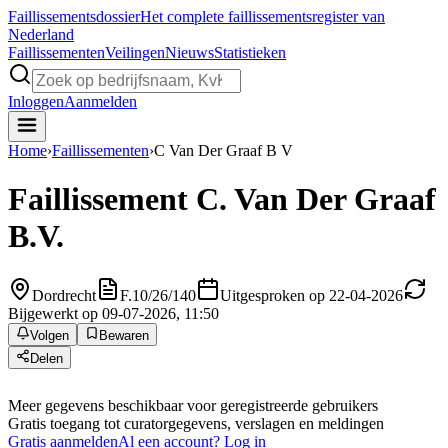
Faillissements
dossier
Het complete faillissementsregister van
Nederland
Faillissementen
Veilingen
Nieuws
Statistieken
Inloggen
Aanmelden
Home
›
Faillissementen
›
C Van Der Graaf B V
Faillissement
C. Van Der Graaf
B.V.
Dordrecht
F.10/26/140
Uitgesproken op 22-04-2026
Bijgewerkt op 09-07-2026, 11:50
Volgen
Bewaren
Delen
Meer gegevens beschikbaar voor geregistreerde gebruikers
Gratis toegang tot curatorgegevens, verslagen en meldingen
Gratis aanmelden
Al een account? Log in