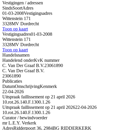
Vestigingen / adressen
Sinds
Soort
Adres
01-03-2008
Vestigingsadres
Wittenstein 171
3328MV Dordrecht
Toon op kaart
Vestigingsadres
01-03-2008
Wittenstein 171
3328MV Dordrecht
Toon op kaart
Handelsnamen
Handelend onder
KvK nummer
C. Van Der Graaf B.V.
23061890
C. Van Der Graaf B.V.
23061890
Publicaties
Datum
Omschrijving
Kenmerk
22-04-2026
Uitspraak faillissement op 21 april 2026
10.rot.26.140.F.1300.1.26
Uitspraak faillissement op 21 april 2026
22-04-2026
10.rot.26.140.F.1300.1.26
Curator / bewindvoerder
mr L.E.Y. Verkerk
Adres
Ridderpoort 36, 2984BG RIDDERKERK