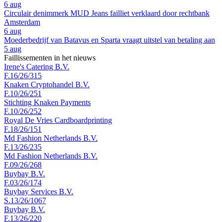
6 aug
Circulair denimmerk MUD Jeans failliet verklaard door rechtbank
Amsterdam
6 aug
Moederbedrijf van Batavus en Sparta vraagt uitstel van betaling aan
5 aug
Faillissementen in het nieuws
Irene's Catering B.V.
F.16/26/315
Knaken Cryptohandel B.V.
F.10/26/251
Stichting Knaken Payments
F.10/26/252
Royal De Vries Cardboardprinting
F.18/26/151
Md Fashion Netherlands B.V.
F.13/26/235
Md Fashion Netherlands B.V.
F.09/26/268
Buybay B.V.
F.03/26/174
Buybay Services B.V.
S.13/26/1067
Buybay B.V.
F.13/26/220