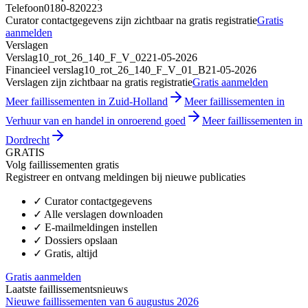
Telefoon
0180-820223
Curator contactgegevens zijn zichtbaar na gratis registratie
Gratis
aanmelden
Verslagen
Verslag
10_rot_26_140_F_V_02
21-05-2026
Financieel verslag
10_rot_26_140_F_V_01_B
21-05-2026
Verslagen zijn zichtbaar na gratis registratie
Gratis aanmelden
Meer faillissementen in Zuid-Holland
Meer faillissementen in
Verhuur van en handel in onroerend goed
Meer faillissementen in
Dordrecht
GRATIS
Volg faillissementen gratis
Registreer en ontvang meldingen bij nieuwe publicaties
✓
Curator contactgegevens
✓
Alle verslagen downloaden
✓
E-mailmeldingen instellen
✓
Dossiers opslaan
✓
Gratis, altijd
Gratis aanmelden
Laatste faillissementsnieuws
Nieuwe faillissementen van 6 augustus 2026