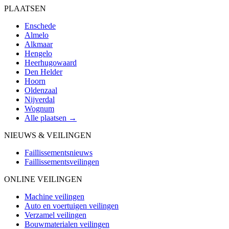
PLAATSEN
Enschede
Almelo
Alkmaar
Hengelo
Heerhugowaard
Den Helder
Hoorn
Oldenzaal
Nijverdal
Wognum
Alle plaatsen →
NIEUWS & VEILINGEN
Faillissementsnieuws
Faillissementsveilingen
ONLINE VEILINGEN
Machine veilingen
Auto en voertuigen veilingen
Verzamel veilingen
Bouwmaterialen veilingen