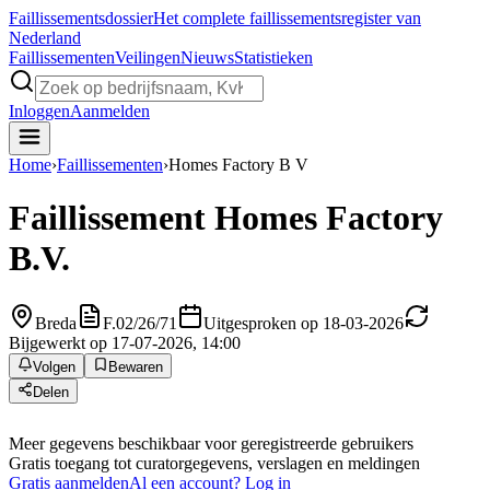
Faillissements
dossier
Het complete faillissementsregister van
Nederland
Faillissementen
Veilingen
Nieuws
Statistieken
Inloggen
Aanmelden
Home
›
Faillissementen
›
Homes Factory B V
Faillissement
Homes Factory
B.V.
Breda
F.02/26/71
Uitgesproken op 18-03-2026
Bijgewerkt op 17-07-2026, 14:00
Volgen
Bewaren
Delen
Meer gegevens beschikbaar voor geregistreerde gebruikers
Gratis toegang tot curatorgegevens, verslagen en meldingen
Gratis aanmelden
Al een account? Log in