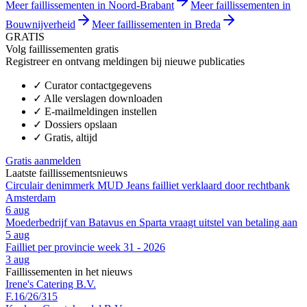
Meer faillissementen in Noord-Brabant
Meer faillissementen in
Bouwnijverheid
Meer faillissementen in Breda
GRATIS
Volg faillissementen gratis
Registreer en ontvang meldingen bij nieuwe publicaties
✓
Curator contactgegevens
✓
Alle verslagen downloaden
✓
E-mailmeldingen instellen
✓
Dossiers opslaan
✓
Gratis, altijd
Gratis aanmelden
Laatste faillissementsnieuws
Circulair denimmerk MUD Jeans failliet verklaard door rechtbank
Amsterdam
6 aug
Moederbedrijf van Batavus en Sparta vraagt uitstel van betaling aan
5 aug
Failliet per provincie week 31 - 2026
3 aug
Faillissementen in het nieuws
Irene's Catering B.V.
F.16/26/315