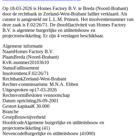
Op 18-03-2026 is Homes Factory B.V. te Breda (Noord-Brabant)
door de rechtbank in Zeeland-West-Brabant failliet verklaard. Als
curator is aangesteld mr L.L.M. Prinsen. Het insolventienummer van
deze zaak is F.02/26/71. De (hoofd)activiteit van Homes Factory
B.V. is algemene burgerlijke en utiliteitsbouw en
projectontwikkeling. Er zijn 4 verslagen beschikbaar.
Algemene informatie
Naam
Homes Factory B.V.
Plaats
Breda (Noord-Brabant)
KvK-nummer
20103610
Status
Faillissement
Insolventienr.
F.02/26/71
Rechtbank
Zeeland-West-Brabant
Rechter-commissaris
mr. M.N.A. Ebben
Uitgesproken op
17-03-2026
Rechtsvorm
Besloten vennootschap
Datum oprichting
26-09-2001
Gestort kapitaal
€ 30.000
Branche
Groep
Bouwnijverheid
Hoofdcode
Algemene burgerlijke en utiliteitsbouw en
projectontwikkeling (41)
Nevencode
Burgerlijke en utiliteitsbouw (41000)