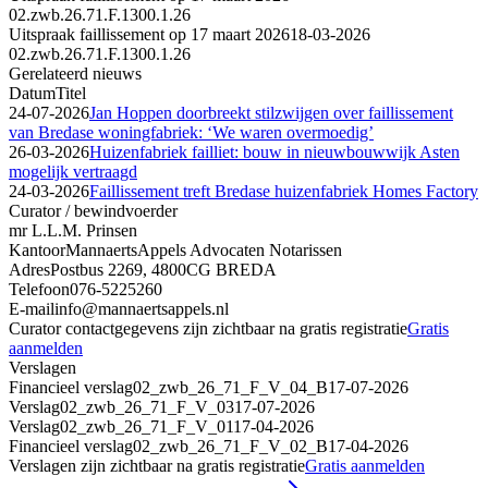
02.zwb.26.71.F.1300.1.26
Uitspraak faillissement op 17 maart 2026
18-03-2026
02.zwb.26.71.F.1300.1.26
Gerelateerd nieuws
Datum
Titel
24-07-2026
Jan Hoppen doorbreekt stilzwijgen over faillissement
van Bredase woningfabriek: ‘We waren overmoedig’
26-03-2026
Huizenfabriek failliet: bouw in nieuwbouwwijk Asten
mogelijk vertraagd
24-03-2026
Faillissement treft Bredase huizenfabriek Homes Factory
Curator / bewindvoerder
mr L.L.M. Prinsen
Kantoor
MannaertsAppels Advocaten Notarissen
Adres
Postbus 2269, 4800CG BREDA
Telefoon
076-5225260
E-mail
info@mannaertsappels.nl
Curator contactgegevens zijn zichtbaar na gratis registratie
Gratis
aanmelden
Verslagen
Financieel verslag
02_zwb_26_71_F_V_04_B
17-07-2026
Verslag
02_zwb_26_71_F_V_03
17-07-2026
Verslag
02_zwb_26_71_F_V_01
17-04-2026
Financieel verslag
02_zwb_26_71_F_V_02_B
17-04-2026
Verslagen zijn zichtbaar na gratis registratie
Gratis aanmelden