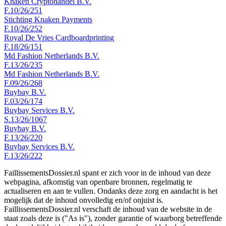
Knaken Cryptohandel B.V.
F.10/26/251
Stichting Knaken Payments
F.10/26/252
Royal De Vries Cardboardprinting
F.18/26/151
Md Fashion Netherlands B.V.
F.13/26/235
Md Fashion Netherlands B.V.
F.09/26/268
Buybay B.V.
F.03/26/174
Buybay Services B.V.
S.13/26/1067
Buybay B.V.
F.13/26/220
Buybay Services B.V.
F.13/26/222
FaillissementsDossier.nl spant er zich voor in de inhoud van deze
webpagina, afkomstig van openbare bronnen, regelmatig te
actualiseren en aan te vullen. Ondanks deze zorg en aandacht is het
mogelijk dat de inhoud onvolledig en/of onjuist is.
FaillissementsDossier.nl verschaft de inhoud van de website in de
staat zoals deze is ("As is"), zonder garantie of waarborg betreffende