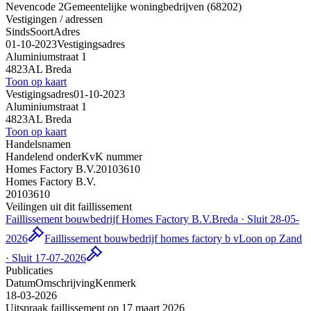
Nevencode 2
Gemeentelijke woningbedrijven (68202)
Vestigingen / adressen
Sinds
Soort
Adres
01-10-2023
Vestigingsadres
Aluminiumstraat 1
4823AL Breda
Toon op kaart
Vestigingsadres
01-10-2023
Aluminiumstraat 1
4823AL Breda
Toon op kaart
Handelsnamen
Handelend onder
KvK nummer
Homes Factory B.V.
20103610
Homes Factory B.V.
20103610
Veilingen uit dit faillissement
Faillissement bouwbedrijf Homes Factory B.V.
Breda · Sluit 28-05-
2026
Faillissement bouwbedrijf homes factory b v
Loon op Zand
· Sluit 17-07-2026
Publicaties
Datum
Omschrijving
Kenmerk
18-03-2026
Uitspraak faillissement op 17 maart 2026