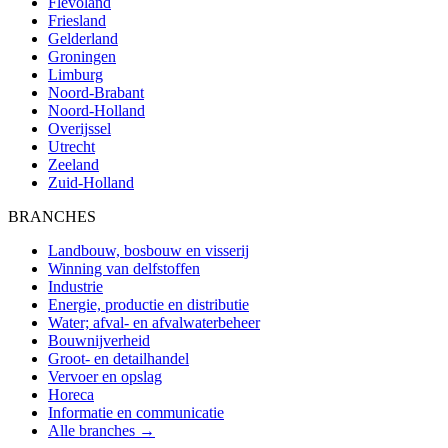
Flevoland
Friesland
Gelderland
Groningen
Limburg
Noord-Brabant
Noord-Holland
Overijssel
Utrecht
Zeeland
Zuid-Holland
BRANCHES
Landbouw, bosbouw en visserij
Winning van delfstoffen
Industrie
Energie, productie en distributie
Water; afval- en afvalwaterbeheer
Bouwnijverheid
Groot- en detailhandel
Vervoer en opslag
Horeca
Informatie en communicatie
Alle branches →