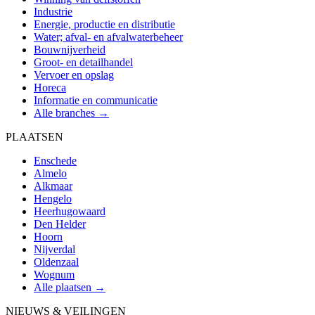
Industrie
Energie, productie en distributie
Water; afval- en afvalwaterbeheer
Bouwnijverheid
Groot- en detailhandel
Vervoer en opslag
Horeca
Informatie en communicatie
Alle branches →
PLAATSEN
Enschede
Almelo
Alkmaar
Hengelo
Heerhugowaard
Den Helder
Hoorn
Nijverdal
Oldenzaal
Wognum
Alle plaatsen →
NIEUWS & VEILINGEN