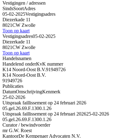
Vestigingen / adressen
Sinds
Soort
Adres
05-02-2025
Vestigingsadres
Diezerkade 11
8021CW Zwolle
Toon op kaart
Vestigingsadres
05-02-2025
Diezerkade 11
8021CW Zwolle
Toon op kaart
Handelsnamen
Handelend onder
KvK nummer
K14 Noord-Oost B.V.
91949726
K14 Noord-Oost B.V.
91949726
Publicaties
Datum
Omschrijving
Kenmerk
25-02-2026
Uitspraak faillissement op 24 februari 2026
05.gel.26.69.F.1300.1.26
Uitspraak faillissement op 24 februari 2026
25-02-2026
05.gel.26.69.F.1300.1.26
Curator / bewindvoerder
mr G.W. Roest
Kantoor
De Kempenaer Advocaten N.V.