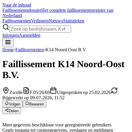
Naar de inhoud
Faillissements
dossier
Het complete faillissementsregister van
Nederland
Faillissementen
Veilingen
Nieuws
Statistieken
Inloggen
Aanmelden
Home
›
Faillissementen
›
K14 Noord Oost B V
Faillissement
K14 Noord-Oost
B.V.
Zwolle
F.05/26/69
Uitgesproken op 25-02-2026
Bijgewerkt op 09-07-2026, 11:52
Volgen
Bewaren
Delen
Meer gegevens beschikbaar voor geregistreerde gebruikers
Gratis toegang tot curatorgegevens, verslagen en meldingen