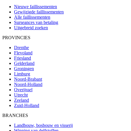
Nieuwe faillissementen
Gewijzigde faillissementen
Alle faillissementen
Surseances van betaling
Uitgebreid zoeken
PROVINCIES
Drenthe
Flevoland
Friesland
Gelderland
Groningen
Limburg
Noord-Brabant
Noord-Holland
Overijssel
Utrecht
Zeeland
Zuid-Holland
BRANCHES
Landbouw, bosbouw en visserij
Winning van delfstoffen