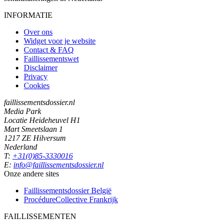
INFORMATIE
Over ons
Widget voor je website
Contact & FAQ
Faillissementswet
Disclaimer
Privacy
Cookies
faillissementsdossier.nl
Media Park
Locatie Heideheuvel H1
Mart Smeetslaan 1
1217 ZE Hilversum
Nederland
T:
+31(0)85-3330016
E:
info@faillissementsdossier.nl
Onze andere sites
Faillissementsdossier
België
ProcédureCollective
Frankrijk
FAILLISSEMENTEN