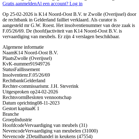
Gratis aanmelden
Al een account? Log in
Op 25-02-2026 is K14 Noord-Oost B.V. te Zwolle (Overijssel) door
de rechtbank in Gelderland failliet verklaard. Als curator is
aangesteld mr G.W. Roest. Het insolventienummer van deze zaak is
F.05/26/69. De (hoofd)activiteit van K14 Noord-Oost B.V. is
vervaardiging van meubels. Er zijn 4 verslagen beschikbaar.
Algemene informatie
Naam
K14 Noord-Oost B.V.
Plaats
Zwolle (Overijssel)
KvK-nummer
91949726
Status
Faillissement
Insolventienr.
F.05/26/69
Rechtbank
Gelderland
Rechter-commissaris
mr. J.H. Steverink
Uitgesproken op
24-02-2026
Rechtsvorm
Besloten vennootschap
Datum oprichting
08-11-2023
Gestort kapitaal
€ 1
Branche
Groep
Industrie
Hoofdcode
Vervaardiging van meubels (31)
Nevencode
Vervaardiging van meubelen (31000)
Nevencode 2
Detailhandel in keukens (47554)