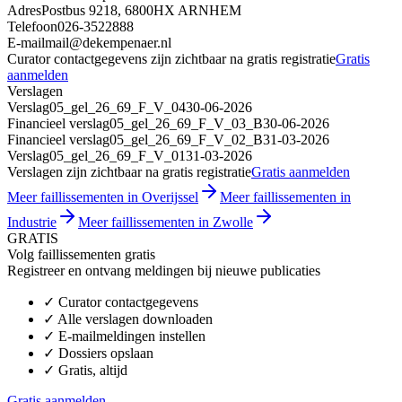
Adres
Postbus 9218, 6800HX ARNHEM
Telefoon
026-3522888
E-mail
mail@dekempenaer.nl
Curator contactgegevens zijn zichtbaar na gratis registratie
Gratis
aanmelden
Verslagen
Verslag
05_gel_26_69_F_V_04
30-06-2026
Financieel verslag
05_gel_26_69_F_V_03_B
30-06-2026
Financieel verslag
05_gel_26_69_F_V_02_B
31-03-2026
Verslag
05_gel_26_69_F_V_01
31-03-2026
Verslagen zijn zichtbaar na gratis registratie
Gratis aanmelden
Meer faillissementen in Overijssel
Meer faillissementen in
Industrie
Meer faillissementen in Zwolle
GRATIS
Volg faillissementen gratis
Registreer en ontvang meldingen bij nieuwe publicaties
✓
Curator contactgegevens
✓
Alle verslagen downloaden
✓
E-mailmeldingen instellen
✓
Dossiers opslaan
✓
Gratis, altijd
Gratis aanmelden