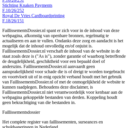
F.10/26/251
Stichting Knaken Payments
F.10/26/252
Royal De Vries Cardboardprinting
F.18/26/151
FaillissementsDossier.nl spant er zich voor in de inhoud van deze
webpagina, afkomstig van openbare bronnen, regelmatig te
actualiseren en aan te vullen. Ondanks deze zorg en aandacht is het
mogelijk dat de inhoud onvolledig en/of onjuist is.
FaillissementsDossier.nl verschaft de inhoud van de website in de
staat zoals deze is ("As is"), zonder garantie of waarborg betreffende
de deugdelijkheid, geschiktheid voor een bepaald doel of
anderszins. FaillissementsDossier.nl aanvaardt geen
aansprakelijkheid voor schade die is of dreigt te worden toegebracht
en voortvloeit uit of in enig opzicht verband houdt met het gebruik
van FaillissementsDossier.nl of met de onmogelijkheid de website te
kunnen raadplegen. Behoudens deze disclaimer, is
FaillissementsDossier.nl niet verantwoordelijk voor kenbaar aan de
webpagina gekoppelde bestanden van derden. Koppeling houdt
geen bekrachtiging van die bestanden in.
Faillissements
dossier
Het complete register van faillissementen, surseances en
schuldsaneringen in Nederland.