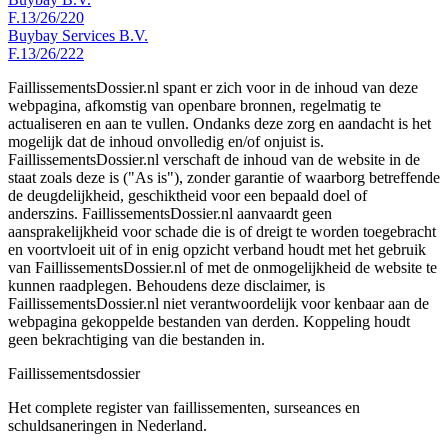
F.13/26/220
Buybay Services B.V.
F.13/26/222
FaillissementsDossier.nl spant er zich voor in de inhoud van deze
webpagina, afkomstig van openbare bronnen, regelmatig te
actualiseren en aan te vullen. Ondanks deze zorg en aandacht is het
mogelijk dat de inhoud onvolledig en/of onjuist is.
FaillissementsDossier.nl verschaft de inhoud van de website in de
staat zoals deze is ("As is"), zonder garantie of waarborg betreffende
de deugdelijkheid, geschiktheid voor een bepaald doel of
anderszins. FaillissementsDossier.nl aanvaardt geen
aansprakelijkheid voor schade die is of dreigt te worden toegebracht
en voortvloeit uit of in enig opzicht verband houdt met het gebruik
van FaillissementsDossier.nl of met de onmogelijkheid de website te
kunnen raadplegen. Behoudens deze disclaimer, is
FaillissementsDossier.nl niet verantwoordelijk voor kenbaar aan de
webpagina gekoppelde bestanden van derden. Koppeling houdt
geen bekrachtiging van die bestanden in.
Faillissements
dossier
Het complete register van faillissementen, surseances en
schuldsaneringen in Nederland.