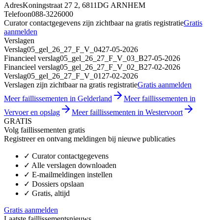
Adres
Koningstraat 27 2, 6811DG ARNHEM
Telefoon
088-3226000
Curator contactgegevens zijn zichtbaar na gratis registratie
Gratis
aanmelden
Verslagen
Verslag
05_gel_26_27_F_V_04
27-05-2026
Financieel verslag
05_gel_26_27_F_V_03_B
27-05-2026
Financieel verslag
05_gel_26_27_F_V_02_B
27-02-2026
Verslag
05_gel_26_27_F_V_01
27-02-2026
Verslagen zijn zichtbaar na gratis registratie
Gratis aanmelden
Meer faillissementen in Gelderland
Meer faillissementen in
Vervoer en opslag
Meer faillissementen in Westervoort
GRATIS
Volg faillissementen gratis
Registreer en ontvang meldingen bij nieuwe publicaties
✓
Curator contactgegevens
✓
Alle verslagen downloaden
✓
E-mailmeldingen instellen
✓
Dossiers opslaan
✓
Gratis, altijd
Gratis aanmelden
Laatste faillissementsnieuws