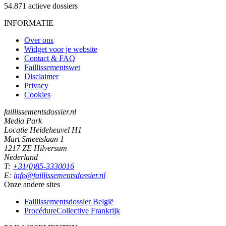
54.871
actieve dossiers
INFORMATIE
Over ons
Widget voor je website
Contact & FAQ
Faillissementswet
Disclaimer
Privacy
Cookies
faillissementsdossier.nl
Media Park
Locatie Heideheuvel H1
Mart Smeetslaan 1
1217 ZE Hilversum
Nederland
T:
+31(0)85-3330016
E:
info@faillissementsdossier.nl
Onze andere sites
Faillissementsdossier
België
ProcédureCollective
Frankrijk