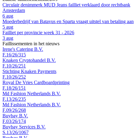
Circulair denimmerk MUD Jeans failliet verklaard door rechtbank
Amsterdam
6 aug
Moederbedrijf van Batavus en Sparta vraagt uitstel van betaling aan
5 aug
Failliet per provincie week 31 - 2026
3 aug
Faillissementen in het nieuws
Irene's Catering B.V.
F.16/26/315
Knaken Cryptohandel B.V.
F.10/26/251
Stichting Knaken Payments
F.10/26/252
Royal De Vries Cardboardprinting
F.18/26/151
Md Fashion Netherlands B.V.
F.13/26/235
Md Fashion Netherlands B.V.
F.09/26/268
Buybay B.V.
F.03/26/174
Buybay Services B.V.
S.13/26/1067
Buybay B.V.