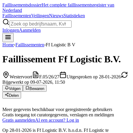
Faillissements
dossier
Het complete faillissementsregister van
Nederland
Faillissementen
Veilingen
Nieuws
Statistieken
Inloggen
Aanmelden
Home
›
Faillissementen
›
Ff Logistic B V
Faillissement
Ff Logistic B.V.
Westervoort
F.05/26/27
Uitgesproken op 28-01-2026
Bijgewerkt op 09-07-2026, 11:50
Volgen
Bewaren
Delen
Meer gegevens beschikbaar voor geregistreerde gebruikers
Gratis toegang tot curatorgegevens, verslagen en meldingen
Gratis aanmelden
Al een account? Log in
Op 28-01-2026 is Ff Logistic B.V. h.o.d.n. Ff Logistic te