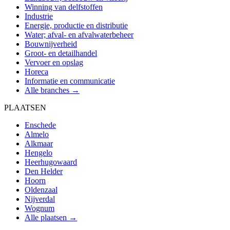
Winning van delfstoffen
Industrie
Energie, productie en distributie
Water; afval- en afvalwaterbeheer
Bouwnijverheid
Groot- en detailhandel
Vervoer en opslag
Horeca
Informatie en communicatie
Alle branches →
PLAATSEN
Enschede
Almelo
Alkmaar
Hengelo
Heerhugowaard
Den Helder
Hoorn
Oldenzaal
Nijverdal
Wognum
Alle plaatsen →