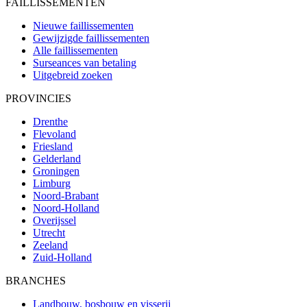
FAILLISSEMENTEN
Nieuwe faillissementen
Gewijzigde faillissementen
Alle faillissementen
Surseances van betaling
Uitgebreid zoeken
PROVINCIES
Drenthe
Flevoland
Friesland
Gelderland
Groningen
Limburg
Noord-Brabant
Noord-Holland
Overijssel
Utrecht
Zeeland
Zuid-Holland
BRANCHES
Landbouw, bosbouw en visserij