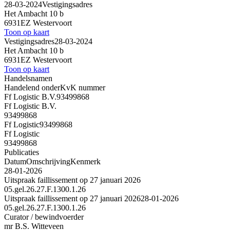
28-03-2024
Vestigingsadres
Het Ambacht 10 b
6931EZ Westervoort
Toon op kaart
Vestigingsadres
28-03-2024
Het Ambacht 10 b
6931EZ Westervoort
Toon op kaart
Handelsnamen
Handelend onder
KvK nummer
Ff Logistic B.V.
93499868
Ff Logistic B.V.
93499868
Ff Logistic
93499868
Ff Logistic
93499868
Publicaties
Datum
Omschrijving
Kenmerk
28-01-2026
Uitspraak faillissement op 27 januari 2026
05.gel.26.27.F.1300.1.26
Uitspraak faillissement op 27 januari 2026
28-01-2026
05.gel.26.27.F.1300.1.26
Curator / bewindvoerder
mr B.S. Witteveen