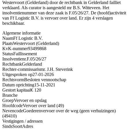
Westervoort (Gelderland) door de rechtbank in Gelderland failliet
verklaard. Als curator is aangesteld mr B.S. Witteveen. Het
insolventienummer van deze zaak is F.05/26/27. De (hoofd)activiteit
van Ff Logistic B.V. is vervoer over land. Er zijn 4 verslagen
beschikbaar.
Algemene informatie
Naam
Ff Logistic B.V.
Plaats
Westervoort (Gelderland)
KvK-nummer
93499868
Status
Faillissement
Insolventienr.
F.05/26/27
Rechtbank
Gelderland
Rechter-commissaris
mr. J.H. Steverink
Uitgesproken op
27-01-2026
Rechtsvorm
Besloten vennootschap
Datum oprichting
15-11-2021
Gestort kapitaal
€ 120
Branche
Groep
Vervoer en opslag
Hoofdcode
Vervoer over land (49)
Nevencode
Goederenvervoer over de weg (geen verhuizingen)
(49410)
Vestigingen / adressen
Sinds
Soort
Adres