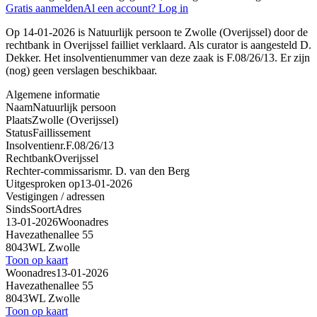
Gratis aanmelden
Al een account? Log in
Op 14-01-2026 is Natuurlijk persoon te Zwolle (Overijssel) door de
rechtbank in Overijssel failliet verklaard. Als curator is aangesteld D.
Dekker. Het insolventienummer van deze zaak is F.08/26/13. Er zijn
(nog) geen verslagen beschikbaar.
Algemene informatie
Naam
Natuurlijk persoon
Plaats
Zwolle (Overijssel)
Status
Faillissement
Insolventienr.
F.08/26/13
Rechtbank
Overijssel
Rechter-commissaris
mr. D. van den Berg
Uitgesproken op
13-01-2026
Vestigingen / adressen
Sinds
Soort
Adres
13-01-2026
Woonadres
Havezathenallee 55
8043WL Zwolle
Toon op kaart
Woonadres
13-01-2026
Havezathenallee 55
8043WL Zwolle
Toon op kaart