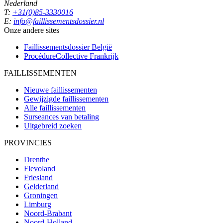
Nederland
T:
+31(0)85-3330016
E:
info@faillissementsdossier.nl
Onze andere sites
Faillissementsdossier
België
ProcédureCollective
Frankrijk
FAILLISSEMENTEN
Nieuwe faillissementen
Gewijzigde faillissementen
Alle faillissementen
Surseances van betaling
Uitgebreid zoeken
PROVINCIES
Drenthe
Flevoland
Friesland
Gelderland
Groningen
Limburg
Noord-Brabant
Noord-Holland