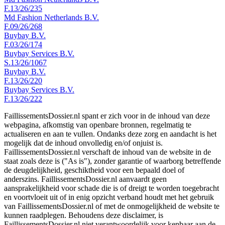
F.13/26/235
Md Fashion Netherlands B.V.
F.09/26/268
Buybay B.V.
F.03/26/174
Buybay Services B.V.
S.13/26/1067
Buybay B.V.
F.13/26/220
Buybay Services B.V.
F.13/26/222
FaillissementsDossier.nl spant er zich voor in de inhoud van deze
webpagina, afkomstig van openbare bronnen, regelmatig te
actualiseren en aan te vullen. Ondanks deze zorg en aandacht is het
mogelijk dat de inhoud onvolledig en/of onjuist is.
FaillissementsDossier.nl verschaft de inhoud van de website in de
staat zoals deze is ("As is"), zonder garantie of waarborg betreffende
de deugdelijkheid, geschiktheid voor een bepaald doel of
anderszins. FaillissementsDossier.nl aanvaardt geen
aansprakelijkheid voor schade die is of dreigt te worden toegebracht
en voortvloeit uit of in enig opzicht verband houdt met het gebruik
van FaillissementsDossier.nl of met de onmogelijkheid de website te
kunnen raadplegen. Behoudens deze disclaimer, is
FaillissementsDossier.nl niet verantwoordelijk voor kenbaar aan de