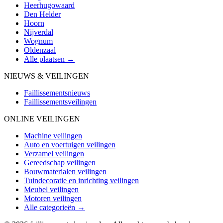
Heerhugowaard
Den Helder
Hoorn
Nijverdal
Wognum
Oldenzaal
Alle plaatsen →
NIEUWS & VEILINGEN
Faillissementsnieuws
Faillissementsveilingen
ONLINE VEILINGEN
Machine veilingen
Auto en voertuigen veilingen
Verzamel veilingen
Gereedschap veilingen
Bouwmaterialen veilingen
Tuindecoratie en inrichting veilingen
Meubel veilingen
Motoren veilingen
Alle categorieën →