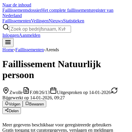
Naar de inhoud
Faillissements
dossier
Het complete faillissementsregister van
Nederland
Faillissementen
Veilingen
Nieuws
Statistieken
Inloggen
Aanmelden
Home
›
Faillissementen
›
Arends
Faillissement
Natuurlijk
persoon
Zwolle
F.08/26/13
Uitgesproken op 14-01-2026
Bijgewerkt op 14-01-2026, 09:27
Volgen
Bewaren
Delen
Meer gegevens beschikbaar voor geregistreerde gebruikers
Gratis toegang tot curatorgegevens, verslagen en meldingen