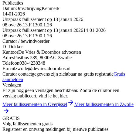
Publicaties
Datum
Omschrijving
Kenmerk
14-01-2026
Uitspraak faillissement op 13 januari 2026
08.ove.26.13.F.1300.1.26
Uitspraak faillissement op 13 januari 2026
14-01-2026
08.ove.26.13.F.1300.1.26
Curator / bewindvoerder
D. Dekker
Kantoor
De Vries & Doornbos advocaten
Adres
Postbus 289, 8000AG Zwolle
Telefoon
038-4238348
E-mail
zwolle@devries-doornbos.nl
Curator contactgegevens zijn zichtbaar na gratis registratie
Gratis
aanmelden
Verslagen
Er zijn nog geen verslagen beschikbaar. Zodra de curator een
verslag publiceert, vind je het hier.
Meer faillissementen in Overijssel
Meer faillissementen in Zwolle
GRATIS
Volg faillissementen gratis
Registreer en ontvang meldingen bij nieuwe publicaties