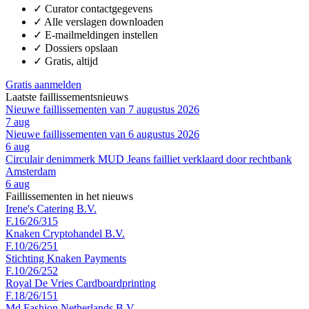
✓
Curator contactgegevens
✓
Alle verslagen downloaden
✓
E-mailmeldingen instellen
✓
Dossiers opslaan
✓
Gratis, altijd
Gratis aanmelden
Laatste faillissementsnieuws
Nieuwe faillissementen van 7 augustus 2026
7 aug
Nieuwe faillissementen van 6 augustus 2026
6 aug
Circulair denimmerk MUD Jeans failliet verklaard door rechtbank
Amsterdam
6 aug
Faillissementen in het nieuws
Irene's Catering B.V.
F.16/26/315
Knaken Cryptohandel B.V.
F.10/26/251
Stichting Knaken Payments
F.10/26/252
Royal De Vries Cardboardprinting
F.18/26/151
Md Fashion Netherlands B.V.