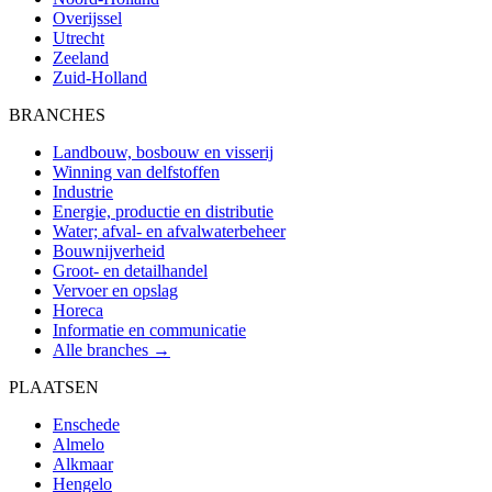
Overijssel
Utrecht
Zeeland
Zuid-Holland
BRANCHES
Landbouw, bosbouw en visserij
Winning van delfstoffen
Industrie
Energie, productie en distributie
Water; afval- en afvalwaterbeheer
Bouwnijverheid
Groot- en detailhandel
Vervoer en opslag
Horeca
Informatie en communicatie
Alle branches →
PLAATSEN
Enschede
Almelo
Alkmaar
Hengelo