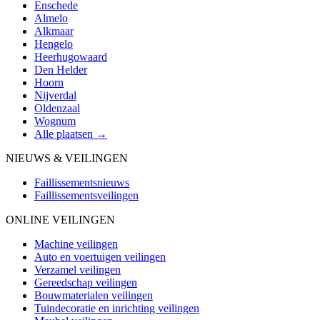
Enschede
Almelo
Alkmaar
Hengelo
Heerhugowaard
Den Helder
Hoorn
Nijverdal
Oldenzaal
Wognum
Alle plaatsen →
NIEUWS & VEILINGEN
Faillissementsnieuws
Faillissementsveilingen
ONLINE VEILINGEN
Machine veilingen
Auto en voertuigen veilingen
Verzamel veilingen
Gereedschap veilingen
Bouwmaterialen veilingen
Tuindecoratie en inrichting veilingen