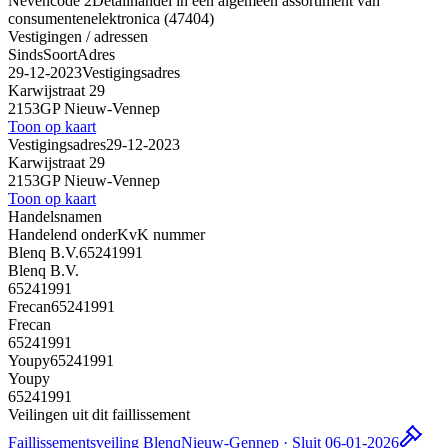
Nevencode 2
Detailhandel in een algemeen assortiment van
consumentenelektronica (47404)
Vestigingen / adressen
Sinds
Soort
Adres
29-12-2023
Vestigingsadres
Karwijstraat 29
2153GP Nieuw-Vennep
Toon op kaart
Vestigingsadres
29-12-2023
Karwijstraat 29
2153GP Nieuw-Vennep
Toon op kaart
Handelsnamen
Handelend onder
KvK nummer
Blenq B.V.
65241991
Blenq B.V.
65241991
Frecan
65241991
Frecan
65241991
Youpy
65241991
Youpy
65241991
Veilingen uit dit faillissement
Faillissementsveiling Blenq
Nieuw-Gennep · Sluit 06-01-2026