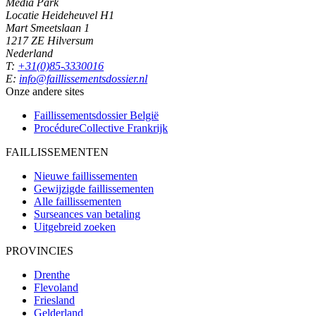
Media Park
Locatie Heideheuvel H1
Mart Smeetslaan 1
1217 ZE Hilversum
Nederland
T:
+31(0)85-3330016
E:
info@faillissementsdossier.nl
Onze andere sites
Faillissementsdossier
België
ProcédureCollective
Frankrijk
FAILLISSEMENTEN
Nieuwe faillissementen
Gewijzigde faillissementen
Alle faillissementen
Surseances van betaling
Uitgebreid zoeken
PROVINCIES
Drenthe
Flevoland
Friesland
Gelderland