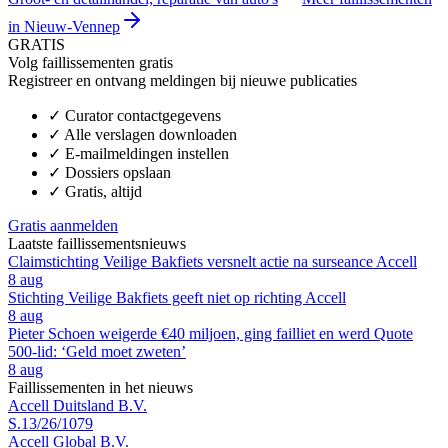
in Nieuw-Vennep
GRATIS
Volg faillissementen gratis
Registreer en ontvang meldingen bij nieuwe publicaties
✓
Curator contactgegevens
✓
Alle verslagen downloaden
✓
E-mailmeldingen instellen
✓
Dossiers opslaan
✓
Gratis, altijd
Gratis aanmelden
Laatste faillissementsnieuws
Claimstichting Veilige Bakfiets versnelt actie na surseance Accell
8 aug
Stichting Veilige Bakfiets geeft niet op richting Accell
8 aug
Pieter Schoen weigerde €40 miljoen, ging failliet en werd Quote
500-lid: ‘Geld moet zweten’
8 aug
Faillissementen in het nieuws
Accell Duitsland B.V.
S.13/26/1079
Accell Global B.V.