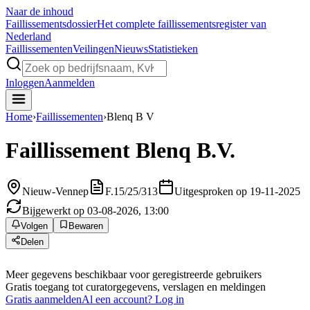
Naar de inhoud
Faillissements
dossier
Het complete faillissementsregister van
Nederland
Faillissementen
Veilingen
Nieuws
Statistieken
Inloggen
Aanmelden
Home
›
Faillissementen
›
Blenq B V
Faillissement
Blenq B.V.
Nieuw-Vennep
F.15/25/313
Uitgesproken op 19-11-2025
Bijgewerkt op 03-08-2026, 13:00
Volgen
Bewaren
Delen
Meer gegevens beschikbaar voor geregistreerde gebruikers
Gratis toegang tot curatorgegevens, verslagen en meldingen
Gratis aanmelden
Al een account? Log in