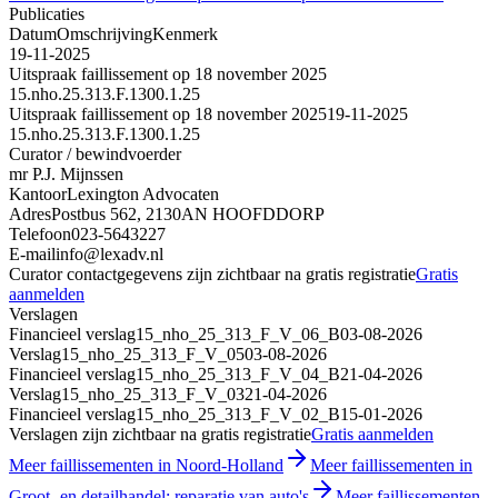
Publicaties
Datum
Omschrijving
Kenmerk
19-11-2025
Uitspraak faillissement op 18 november 2025
15.nho.25.313.F.1300.1.25
Uitspraak faillissement op 18 november 2025
19-11-2025
15.nho.25.313.F.1300.1.25
Curator / bewindvoerder
mr P.J. Mijnssen
Kantoor
Lexington Advocaten
Adres
Postbus 562, 2130AN HOOFDDORP
Telefoon
023-5643227
E-mail
info@lexadv.nl
Curator contactgegevens zijn zichtbaar na gratis registratie
Gratis
aanmelden
Verslagen
Financieel verslag
15_nho_25_313_F_V_06_B
03-08-2026
Verslag
15_nho_25_313_F_V_05
03-08-2026
Financieel verslag
15_nho_25_313_F_V_04_B
21-04-2026
Verslag
15_nho_25_313_F_V_03
21-04-2026
Financieel verslag
15_nho_25_313_F_V_02_B
15-01-2026
Verslagen zijn zichtbaar na gratis registratie
Gratis aanmelden
Meer faillissementen in Noord-Holland
Meer faillissementen in
Groot- en detailhandel; reparatie van auto's
Meer faillissementen