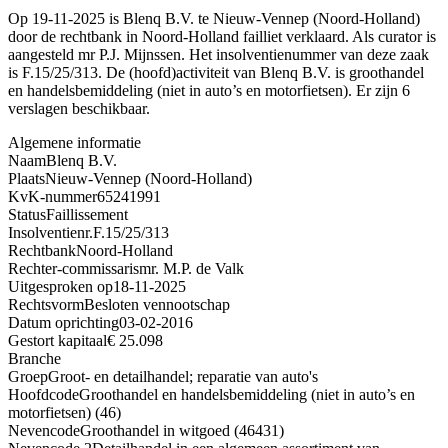
Op 19-11-2025 is Blenq B.V. te Nieuw-Vennep (Noord-Holland)
door de rechtbank in Noord-Holland failliet verklaard. Als curator is
aangesteld mr P.J. Mijnssen. Het insolventienummer van deze zaak
is F.15/25/313. De (hoofd)activiteit van Blenq B.V. is groothandel
en handelsbemiddeling (niet in auto’s en motorfietsen). Er zijn 6
verslagen beschikbaar.
Algemene informatie
Naam
Blenq B.V.
Plaats
Nieuw-Vennep (Noord-Holland)
KvK-nummer
65241991
Status
Faillissement
Insolventienr.
F.15/25/313
Rechtbank
Noord-Holland
Rechter-commissaris
mr. M.P. de Valk
Uitgesproken op
18-11-2025
Rechtsvorm
Besloten vennootschap
Datum oprichting
03-02-2016
Gestort kapitaal
€ 25.098
Branche
Groep
Groot- en detailhandel; reparatie van auto's
Hoofdcode
Groothandel en handelsbemiddeling (niet in auto’s en
motorfietsen) (46)
Nevencode
Groothandel in witgoed (46431)