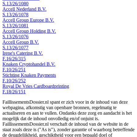
S.13/26/1080
Accell Nederland B.V.
S.13/26/1078
Accell Group Europe B.V.
S.13/26/1081
Accell Group Holding B.V.
S.13/26/1076
Accell Group B.V.
S.13/26/1077
Irene's Catering B.V.
F.16/26/315
Knaken Cryptohandel B.V.
F.10/26/251
Stichting Knaken Payments
F.10/26/252
Royal De Vries Cardboardprinting
F.18/26/151
FaillissementsDossier.nl spant er zich voor in de inhoud van deze
webpagina, afkomstig van openbare bronnen, regelmatig te
actualiseren en aan te vullen. Ondanks deze zorg en aandacht is het
mogelijk dat de inhoud onvolledig en/of onjuist is.
FaillissementsDossier.nl verschaft de inhoud van de website in de
staat zoals deze is ("As is"), zonder garantie of waarborg betreffende
de deugdelijkheid, geschiktheid voor een bepaald doel of