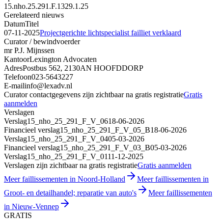
15.nho.25.291.F.1329.1.25
Gerelateerd nieuws
Datum
Titel
07-11-2025
Projectgerichte lichtspecialist failliet verklaard
Curator / bewindvoerder
mr P.J. Mijnssen
Kantoor
Lexington Advocaten
Adres
Postbus 562, 2130AN HOOFDDORP
Telefoon
023-5643227
E-mail
info@lexadv.nl
Curator contactgegevens zijn zichtbaar na gratis registratie
Gratis
aanmelden
Verslagen
Verslag
15_nho_25_291_F_V_06
18-06-2026
Financieel verslag
15_nho_25_291_F_V_05_B
18-06-2026
Verslag
15_nho_25_291_F_V_04
05-03-2026
Financieel verslag
15_nho_25_291_F_V_03_B
05-03-2026
Verslag
15_nho_25_291_F_V_01
11-12-2025
Verslagen zijn zichtbaar na gratis registratie
Gratis aanmelden
Meer faillissementen in Noord-Holland
Meer faillissementen in
Groot- en detailhandel; reparatie van auto's
Meer faillissementen
in Nieuw-Vennep
GRATIS