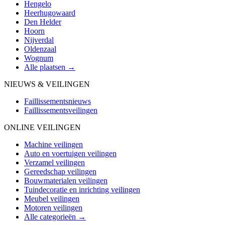
Hengelo
Heerhugowaard
Den Helder
Hoorn
Nijverdal
Oldenzaal
Wognum
Alle plaatsen →
NIEUWS & VEILINGEN
Faillissementsnieuws
Faillissementsveilingen
ONLINE VEILINGEN
Machine veilingen
Auto en voertuigen veilingen
Verzamel veilingen
Gereedschap veilingen
Bouwmaterialen veilingen
Tuindecoratie en inrichting veilingen
Meubel veilingen
Motoren veilingen
Alle categorieën →