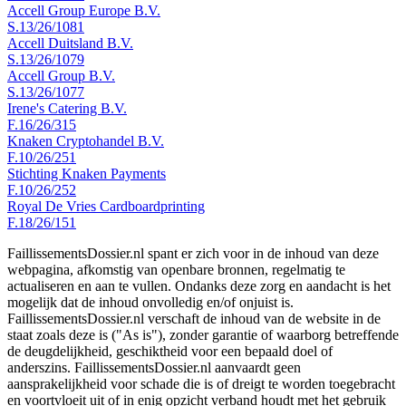
Accell Group Europe B.V.
S.13/26/1081
Accell Duitsland B.V.
S.13/26/1079
Accell Group B.V.
S.13/26/1077
Irene's Catering B.V.
F.16/26/315
Knaken Cryptohandel B.V.
F.10/26/251
Stichting Knaken Payments
F.10/26/252
Royal De Vries Cardboardprinting
F.18/26/151
FaillissementsDossier.nl spant er zich voor in de inhoud van deze
webpagina, afkomstig van openbare bronnen, regelmatig te
actualiseren en aan te vullen. Ondanks deze zorg en aandacht is het
mogelijk dat de inhoud onvolledig en/of onjuist is.
FaillissementsDossier.nl verschaft de inhoud van de website in de
staat zoals deze is ("As is"), zonder garantie of waarborg betreffende
de deugdelijkheid, geschiktheid voor een bepaald doel of
anderszins. FaillissementsDossier.nl aanvaardt geen
aansprakelijkheid voor schade die is of dreigt te worden toegebracht
en voortvloeit uit of in enig opzicht verband houdt met het gebruik