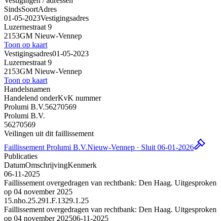
Vestigingen / adressen
Sinds
Soort
Adres
01-05-2023
Vestigingsadres
Luzernestraat 9
2153GM Nieuw-Vennep
Toon op kaart
Vestigingsadres
01-05-2023
Luzernestraat 9
2153GM Nieuw-Vennep
Toon op kaart
Handelsnamen
Handelend onder
KvK nummer
Prolumi B.V.
56270569
Prolumi B.V.
56270569
Veilingen uit dit faillissement
Faillissement Prolumi B.V.
Nieuw-Vennep · Sluit 06-01-2026
Publicaties
Datum
Omschrijving
Kenmerk
06-11-2025
Faillissement overgedragen van rechtbank: Den Haag. Uitgesproken
op 04 november 2025
15.nho.25.291.F.1329.1.25
Faillissement overgedragen van rechtbank: Den Haag. Uitgesproken
op 04 november 2025
06-11-2025