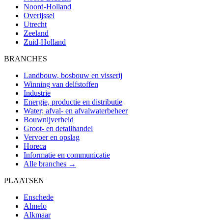
Noord-Holland
Overijssel
Utrecht
Zeeland
Zuid-Holland
BRANCHES
Landbouw, bosbouw en visserij
Winning van delfstoffen
Industrie
Energie, productie en distributie
Water; afval- en afvalwaterbeheer
Bouwnijverheid
Groot- en detailhandel
Vervoer en opslag
Horeca
Informatie en communicatie
Alle branches →
PLAATSEN
Enschede
Almelo
Alkmaar