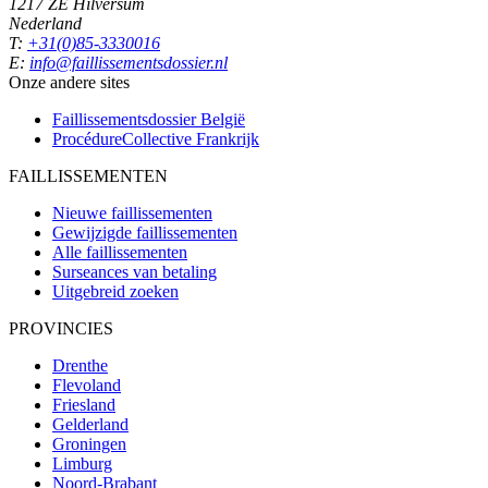
1217 ZE Hilversum
Nederland
T:
+31(0)85-3330016
E:
info@faillissementsdossier.nl
Onze andere sites
Faillissementsdossier
België
ProcédureCollective
Frankrijk
FAILLISSEMENTEN
Nieuwe faillissementen
Gewijzigde faillissementen
Alle faillissementen
Surseances van betaling
Uitgebreid zoeken
PROVINCIES
Drenthe
Flevoland
Friesland
Gelderland
Groningen
Limburg
Noord-Brabant