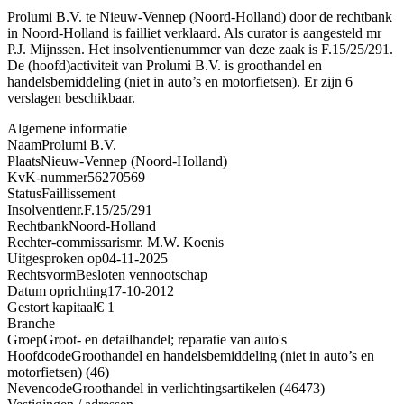
Prolumi B.V. te Nieuw-Vennep (Noord-Holland) door de rechtbank
in Noord-Holland is failliet verklaard. Als curator is aangesteld mr
P.J. Mijnssen. Het insolventienummer van deze zaak is F.15/25/291.
De (hoofd)activiteit van Prolumi B.V. is groothandel en
handelsbemiddeling (niet in auto’s en motorfietsen). Er zijn 6
verslagen beschikbaar.
Algemene informatie
Naam
Prolumi B.V.
Plaats
Nieuw-Vennep (Noord-Holland)
KvK-nummer
56270569
Status
Faillissement
Insolventienr.
F.15/25/291
Rechtbank
Noord-Holland
Rechter-commissaris
mr. M.W. Koenis
Uitgesproken op
04-11-2025
Rechtsvorm
Besloten vennootschap
Datum oprichting
17-10-2012
Gestort kapitaal
€ 1
Branche
Groep
Groot- en detailhandel; reparatie van auto's
Hoofdcode
Groothandel en handelsbemiddeling (niet in auto’s en
motorfietsen) (46)
Nevencode
Groothandel in verlichtingsartikelen (46473)