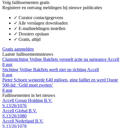
Volg faillissementen gratis
Registreer en ontvang meldingen bij nieuwe publicaties
✓
Curator contactgegevens
✓
Alle verslagen downloaden
✓
E-mailmeldingen instellen
✓
Dossiers opslaan
✓
Gratis, altijd
Gratis aanmelden
Laatste faillissementsnieuws
Claimstichting Veilige Bakfiets versnelt actie na surseance Accell
8 aug
Stichting Veilige Bakfiets geeft niet op richting Accell
8 aug
Pieter Schoen weigerde €40 miljoen, ging failliet en werd Quote
500-lid: ‘Geld moet zweten’
8 aug
Faillissementen in het nieuws
Accell Group Holding B.V.
S.13/26/1076
Accell Global B.V.
S.13/26/1080
Accell Nederland B.V.
S.13/26/1078