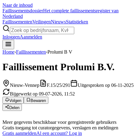
Naar de inhoud
Faillissements
dossier
Het complete faillissementsregister van
Nederland
Faillissementen
Veilingen
Nieuws
Statistieken
Inloggen
Aanmelden
Home
›
Faillissementen
›
Prolumi B V
Faillissement
Prolumi B.V.
Nieuw-Vennep
F.15/25/291
Uitgesproken op 06-11-2025
Bijgewerkt op 09-07-2026, 11:52
Volgen
Bewaren
Delen
Meer gegevens beschikbaar voor geregistreerde gebruikers
Gratis toegang tot curatorgegevens, verslagen en meldingen
Gratis aanmelden
Al een account? Log in