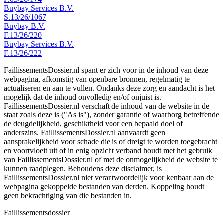
Buybay Services B.V.
S.13/26/1067
Buybay B.V.
F.13/26/220
Buybay Services B.V.
F.13/26/222
FaillissementsDossier.nl spant er zich voor in de inhoud van deze
webpagina, afkomstig van openbare bronnen, regelmatig te
actualiseren en aan te vullen. Ondanks deze zorg en aandacht is het
mogelijk dat de inhoud onvolledig en/of onjuist is.
FaillissementsDossier.nl verschaft de inhoud van de website in de
staat zoals deze is ("As is"), zonder garantie of waarborg betreffende
de deugdelijkheid, geschiktheid voor een bepaald doel of
anderszins. FaillissementsDossier.nl aanvaardt geen
aansprakelijkheid voor schade die is of dreigt te worden toegebracht
en voortvloeit uit of in enig opzicht verband houdt met het gebruik
van FaillissementsDossier.nl of met de onmogelijkheid de website te
kunnen raadplegen. Behoudens deze disclaimer, is
FaillissementsDossier.nl niet verantwoordelijk voor kenbaar aan de
webpagina gekoppelde bestanden van derden. Koppeling houdt
geen bekrachtiging van die bestanden in.
Faillissements
dossier