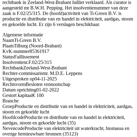
rechtbank in Zeeland-West-Brabant failliet verklaard. Als curator is
aangesteld mr B.W.H. Pepping. Het insolventienummer van deze
zaak is F.02/25/315. De (hoofd)activiteit van Ti-Green B.V. is
productie en distributie van en handel in elektriciteit, aardgas, stoom
en gekoelde lucht. Er zijn 6 verslagen beschikbaar.
Algemene informatie
Naam
Ti-Green B.V.
Plaats
Tilburg (Noord-Brabant)
KvK-nummer
85361917
Status
Faillissement
Insolventienr.
F.02/25/315
Rechtbank
Zeeland-West-Brabant
Rechter-commissaris
mr. M.D.E. Leppens
Uitgesproken op
04-11-2025
Rechtsvorm
Besloten vennootschap
Datum oprichting
01-02-2022
Gestort kapitaal
€ 100
Branche
Groep
Productie en distributie van en handel in elektriciteit, aardgas,
stoom en gekoelde lucht
Hoofdcode
Productie en distributie van en handel in elektriciteit,
aardgas, stoom en gekoelde lucht (35)
Nevencode
Productie van elektriciteit uit waterkracht, biomassa en
overige hernieuwbare bronnen (35123)