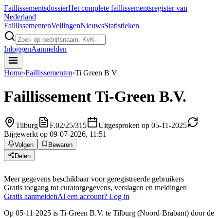
Faillissements
dossier
Het complete faillissementsregister van
Nederland
Faillissementen
Veilingen
Nieuws
Statistieken
Inloggen
Aanmelden
Home
›
Faillissementen
›
Ti Green B V
Faillissement
Ti-Green B.V.
Tilburg
F.02/25/315
Uitgesproken op 05-11-2025
Bijgewerkt op 09-07-2026, 11:51
Volgen
Bewaren
Delen
Meer gegevens beschikbaar voor geregistreerde gebruikers
Gratis toegang tot curatorgegevens, verslagen en meldingen
Gratis aanmelden
Al een account? Log in
Op 05-11-2025 is Ti-Green B.V. te Tilburg (Noord-Brabant) door de