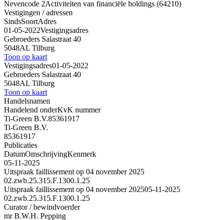
Nevencode 2
Activiteiten van financiële holdings (64210)
Vestigingen / adressen
Sinds
Soort
Adres
01-05-2022
Vestigingsadres
Gebroeders Salastraat 40
5048AL Tilburg
Toon op kaart
Vestigingsadres
01-05-2022
Gebroeders Salastraat 40
5048AL Tilburg
Toon op kaart
Handelsnamen
Handelend onder
KvK nummer
Ti-Green B.V.
85361917
Ti-Green B.V.
85361917
Publicaties
Datum
Omschrijving
Kenmerk
05-11-2025
Uitspraak faillissement op 04 november 2025
02.zwb.25.315.F.1300.1.25
Uitspraak faillissement op 04 november 2025
05-11-2025
02.zwb.25.315.F.1300.1.25
Curator / bewindvoerder
mr B.W.H. Pepping