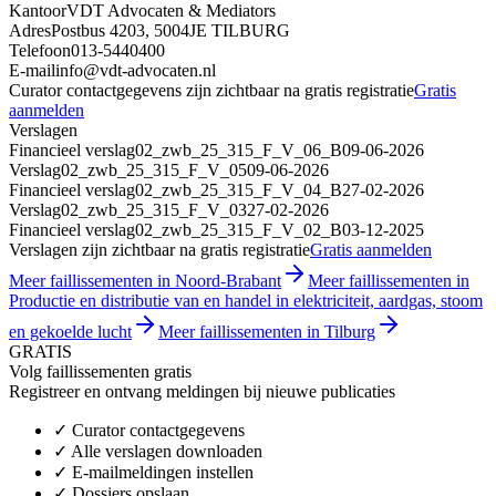
Kantoor
VDT Advocaten & Mediators
Adres
Postbus 4203, 5004JE TILBURG
Telefoon
013-5440400
E-mail
info@vdt-advocaten.nl
Curator contactgegevens zijn zichtbaar na gratis registratie
Gratis
aanmelden
Verslagen
Financieel verslag
02_zwb_25_315_F_V_06_B
09-06-2026
Verslag
02_zwb_25_315_F_V_05
09-06-2026
Financieel verslag
02_zwb_25_315_F_V_04_B
27-02-2026
Verslag
02_zwb_25_315_F_V_03
27-02-2026
Financieel verslag
02_zwb_25_315_F_V_02_B
03-12-2025
Verslagen zijn zichtbaar na gratis registratie
Gratis aanmelden
Meer faillissementen in Noord-Brabant
Meer faillissementen in
Productie en distributie van en handel in elektriciteit, aardgas, stoom
en gekoelde lucht
Meer faillissementen in Tilburg
GRATIS
Volg faillissementen gratis
Registreer en ontvang meldingen bij nieuwe publicaties
✓
Curator contactgegevens
✓
Alle verslagen downloaden
✓
E-mailmeldingen instellen
✓
Dossiers opslaan