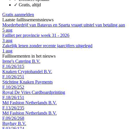
✓
Gratis, altijd
Gratis aanmelden
Laatste faillissementsnieuws
Moederbedrijf van Batavus en Sparta vraagt uitstel van betaling aan
5 aug
Failliet per provincie week 31 - 2026
3 aug
Zakelijk lenen zonder recente jaarcijfers uitgelegd
1 aug
Faillissementen in het nieuws
Irene's Catering B.V.
F.16/26/315
Knaken Cryptohandel B.V.
F.10/26/251
Stichting Knaken Payments
F.10/26/252
Royal De Vries Cardboardprinting
F.18/26/151
Md Fashion Netherlands B.V.
F.13/26/235
Md Fashion Netherlands B.V.
F.09/26/268
Buybay B.V.
F.03/26/174