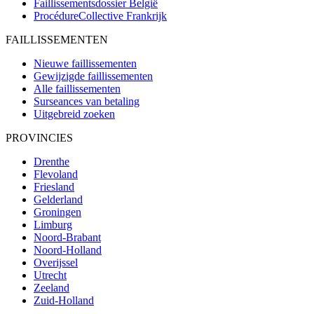
Faillissementsdossier
België
ProcédureCollective
Frankrijk
FAILLISSEMENTEN
Nieuwe faillissementen
Gewijzigde faillissementen
Alle faillissementen
Surseances van betaling
Uitgebreid zoeken
PROVINCIES
Drenthe
Flevoland
Friesland
Gelderland
Groningen
Limburg
Noord-Brabant
Noord-Holland
Overijssel
Utrecht
Zeeland
Zuid-Holland