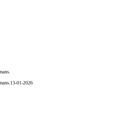
lmans.
lmans.
13-01-2026