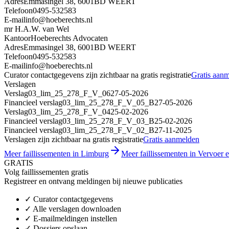
Adres
Emmasingel 38, 6001BD WEERT
Telefoon
0495-532583
E-mail
info@hoeberechts.nl
mr H.A.W. van Wel
Kantoor
Hoeberechts Advocaten
Adres
Emmasingel 38, 6001BD WEERT
Telefoon
0495-532583
E-mail
info@hoeberechts.nl
Curator contactgegevens zijn zichtbaar na gratis registratie
Gratis aan
Verslagen
Verslag
03_lim_25_278_F_V_06
27-05-2026
Financieel verslag
03_lim_25_278_F_V_05_B
27-05-2026
Verslag
03_lim_25_278_F_V_04
25-02-2026
Financieel verslag
03_lim_25_278_F_V_03_B
25-02-2026
Financieel verslag
03_lim_25_278_F_V_02_B
27-11-2025
Verslagen zijn zichtbaar na gratis registratie
Gratis aanmelden
Meer faillissementen in Limburg
Meer faillissementen in Vervoer 
GRATIS
Volg faillissementen gratis
Registreer en ontvang meldingen bij nieuwe publicaties
✓
Curator contactgegevens
✓
Alle verslagen downloaden
✓
E-mailmeldingen instellen
✓
Dossiers opslaan