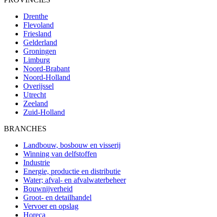
Drenthe
Flevoland
Friesland
Gelderland
Groningen
Limburg
Noord-Brabant
Noord-Holland
Overijssel
Utrecht
Zeeland
Zuid-Holland
BRANCHES
Landbouw, bosbouw en visserij
Winning van delfstoffen
Industrie
Energie, productie en distributie
Water; afval- en afvalwaterbeheer
Bouwnijverheid
Groot- en detailhandel
Vervoer en opslag
Horeca