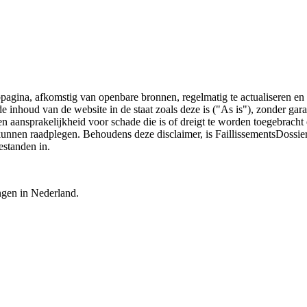
bpagina, afkomstig van openbare bronnen, regelmatig te actualiseren en 
 de inhoud van de website in de staat zoals deze is ("As is"), zonder ga
n aansprakelijkheid voor schade die is of dreigt te worden toegebracht 
 kunnen raadplegen. Behoudens deze disclaimer, is FaillissementsDossi
estanden in.
ingen in Nederland.