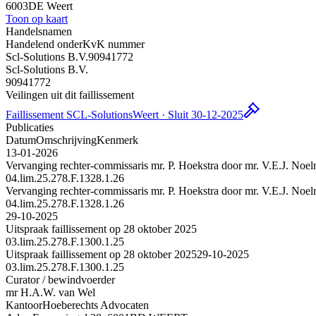
6003DE Weert
Toon op kaart
Handelsnamen
Handelend onder
KvK nummer
Scl-Solutions B.V.
90941772
Scl-Solutions B.V.
90941772
Veilingen uit dit faillissement
Faillissement SCL-Solutions
Weert · Sluit 30-12-2025
Publicaties
Datum
Omschrijving
Kenmerk
13-01-2026
Vervanging rechter-commissaris mr. P. Hoekstra door mr. V.E.J. Noe
04.lim.25.278.F.1328.1.26
Vervanging rechter-commissaris mr. P. Hoekstra door mr. V.E.J. Noe
04.lim.25.278.F.1328.1.26
29-10-2025
Uitspraak faillissement op 28 oktober 2025
03.lim.25.278.F.1300.1.25
Uitspraak faillissement op 28 oktober 2025
29-10-2025
03.lim.25.278.F.1300.1.25
Curator / bewindvoerder
mr H.A.W. van Wel
Kantoor
Hoeberechts Advocaten