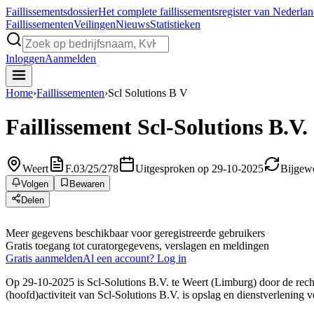
Faillissements
dossier
Het complete faillissementsregister van Nederla
Faillissementen
Veilingen
Nieuws
Statistieken
Inloggen
Aanmelden
Home
›
Faillissementen
›
Scl Solutions B V
Faillissement
Scl-Solutions B.V.
Weert
F.03/25/278
Uitgesproken op 29-10-2025
Bijgewe
Volgen
Bewaren
Delen
Meer gegevens beschikbaar voor geregistreerde gebruikers
Gratis toegang tot curatorgegevens, verslagen en meldingen
Gratis aanmelden
Al een account? Log in
Op 29-10-2025 is Scl-Solutions B.V. te Weert (Limburg) door de rech
(hoofd)activiteit van Scl-Solutions B.V. is opslag en dienstverlening v