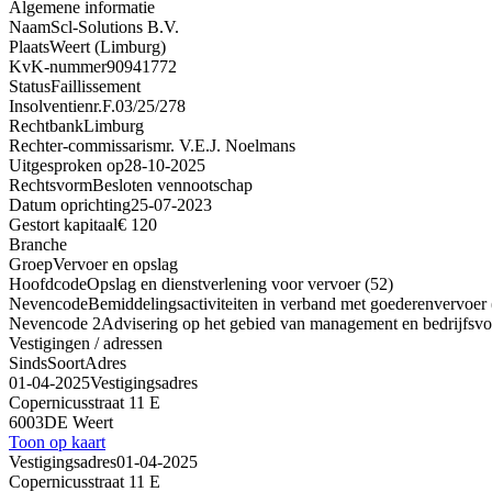
Algemene informatie
Naam
Scl-Solutions B.V.
Plaats
Weert (Limburg)
KvK-nummer
90941772
Status
Faillissement
Insolventienr.
F.03/25/278
Rechtbank
Limburg
Rechter-commissaris
mr. V.E.J. Noelmans
Uitgesproken op
28-10-2025
Rechtsvorm
Besloten vennootschap
Datum oprichting
25-07-2023
Gestort kapitaal
€ 120
Branche
Groep
Vervoer en opslag
Hoofdcode
Opslag en dienstverlening voor vervoer (52)
Nevencode
Bemiddelingsactiviteiten in verband met goederenvervoer
Nevencode 2
Advisering op het gebied van management en bedrijfsvoe
Vestigingen / adressen
Sinds
Soort
Adres
01-04-2025
Vestigingsadres
Copernicusstraat 11 E
6003DE Weert
Toon op kaart
Vestigingsadres
01-04-2025
Copernicusstraat 11 E