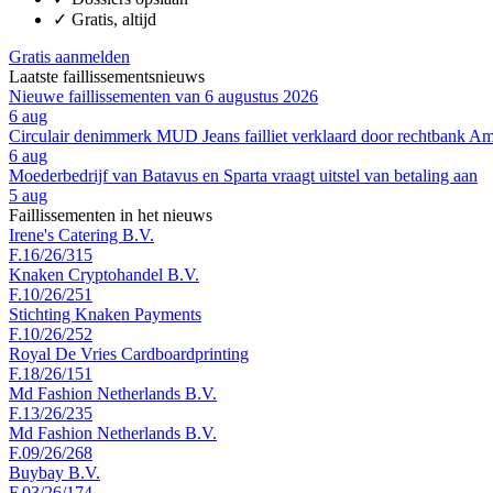
✓
Gratis, altijd
Gratis aanmelden
Laatste faillissementsnieuws
Nieuwe faillissementen van 6 augustus 2026
6 aug
Circulair denimmerk MUD Jeans failliet verklaard door rechtbank A
6 aug
Moederbedrijf van Batavus en Sparta vraagt uitstel van betaling aan
5 aug
Faillissementen in het nieuws
Irene's Catering B.V.
F.16/26/315
Knaken Cryptohandel B.V.
F.10/26/251
Stichting Knaken Payments
F.10/26/252
Royal De Vries Cardboardprinting
F.18/26/151
Md Fashion Netherlands B.V.
F.13/26/235
Md Fashion Netherlands B.V.
F.09/26/268
Buybay B.V.
F.03/26/174