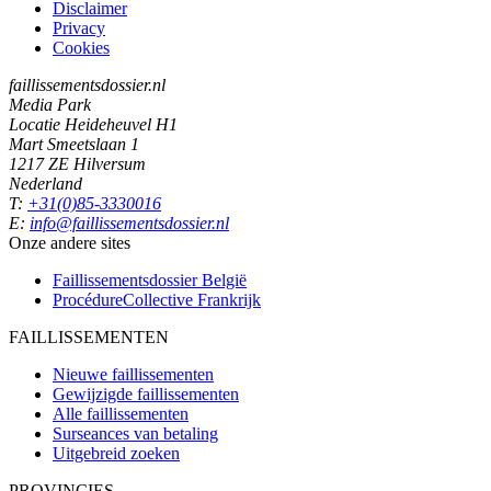
Disclaimer
Privacy
Cookies
faillissementsdossier.nl
Media Park
Locatie Heideheuvel H1
Mart Smeetslaan 1
1217 ZE Hilversum
Nederland
T:
+31(0)85-3330016
E:
info@faillissementsdossier.nl
Onze andere sites
Faillissementsdossier
België
ProcédureCollective
Frankrijk
FAILLISSEMENTEN
Nieuwe faillissementen
Gewijzigde faillissementen
Alle faillissementen
Surseances van betaling
Uitgebreid zoeken
PROVINCIES