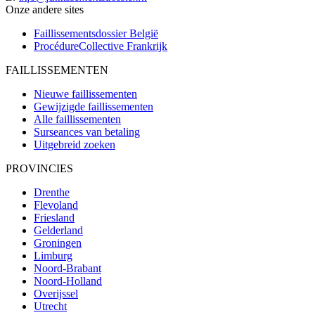
Onze andere sites
Faillissementsdossier
België
ProcédureCollective
Frankrijk
FAILLISSEMENTEN
Nieuwe faillissementen
Gewijzigde faillissementen
Alle faillissementen
Surseances van betaling
Uitgebreid zoeken
PROVINCIES
Drenthe
Flevoland
Friesland
Gelderland
Groningen
Limburg
Noord-Brabant
Noord-Holland
Overijssel
Utrecht