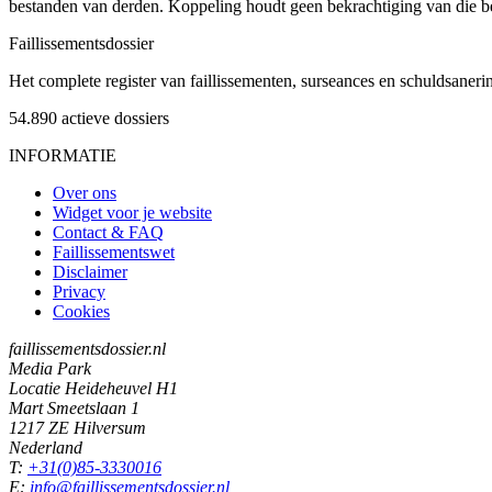
bestanden van derden. Koppeling houdt geen bekrachtiging van die b
Faillissements
dossier
Het complete register van faillissementen, surseances en schuldsaner
54.890
actieve dossiers
INFORMATIE
Over ons
Widget voor je website
Contact & FAQ
Faillissementswet
Disclaimer
Privacy
Cookies
faillissementsdossier.nl
Media Park
Locatie Heideheuvel H1
Mart Smeetslaan 1
1217 ZE Hilversum
Nederland
T:
+31(0)85-3330016
E:
info@faillissementsdossier.nl