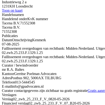
Industrieweg 2 a
1231KH Loosdrecht
Toon op kaart
Handelsnamen
Handelend onder
KvK nummer
Tacena B.V.
71552308
Tacena B.V.
71552308
Publicaties
Datum
Omschrijving
Kenmerk
07-08-2025
Faillissement overgedragen van rechtbank: Midden-Nederland. Uitge
02.zwb.25.233.F.1329.1.25
Faillissement overgedragen van rechtbank: Midden-Nederland. Uitge
02.zwb.25.233.F.1329.1.25
Curator / bewindvoerder
mr R.A. Baltes
Kantoor
Gerritse Poelman Advocaten
Adres
Postbus 902, 5000AX TILBURG
Telefoon
013-5444545
E-mail
info@gpadvocaten.nl
Curator contactgegevens zijn zichtbaar na gratis registratie
Gratis aan
Verslagen
Verslag
02_zwb_25_233_F_V_08
20-05-2026
Financieel verslag
02_zwb_25_233_F_V_07_B
20-05-2026