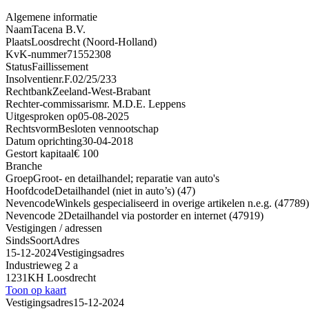
Algemene informatie
Naam
Tacena B.V.
Plaats
Loosdrecht (Noord-Holland)
KvK-nummer
71552308
Status
Faillissement
Insolventienr.
F.02/25/233
Rechtbank
Zeeland-West-Brabant
Rechter-commissaris
mr. M.D.E. Leppens
Uitgesproken op
05-08-2025
Rechtsvorm
Besloten vennootschap
Datum oprichting
30-04-2018
Gestort kapitaal
€ 100
Branche
Groep
Groot- en detailhandel; reparatie van auto's
Hoofdcode
Detailhandel (niet in auto’s) (47)
Nevencode
Winkels gespecialiseerd in overige artikelen n.e.g. (47789)
Nevencode 2
Detailhandel via postorder en internet (47919)
Vestigingen / adressen
Sinds
Soort
Adres
15-12-2024
Vestigingsadres
Industrieweg 2 a
1231KH Loosdrecht
Toon op kaart
Vestigingsadres
15-12-2024