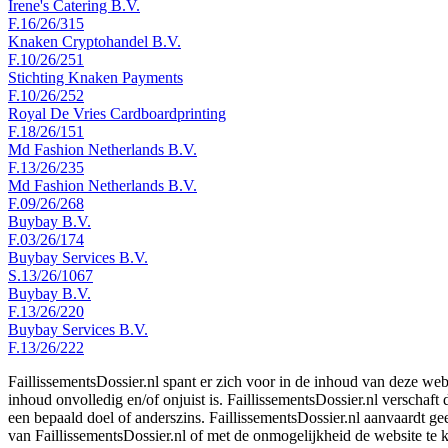
Irene's Catering B.V.
F.16/26/315
Knaken Cryptohandel B.V.
F.10/26/251
Stichting Knaken Payments
F.10/26/252
Royal De Vries Cardboardprinting
F.18/26/151
Md Fashion Netherlands B.V.
F.13/26/235
Md Fashion Netherlands B.V.
F.09/26/268
Buybay B.V.
F.03/26/174
Buybay Services B.V.
S.13/26/1067
Buybay B.V.
F.13/26/220
Buybay Services B.V.
F.13/26/222
FaillissementsDossier.nl spant er zich voor in de inhoud van deze we
inhoud onvolledig en/of onjuist is. FaillissementsDossier.nl verschaft
een bepaald doel of anderszins. FaillissementsDossier.nl aanvaardt gee
van FaillissementsDossier.nl of met de onmogelijkheid de website te