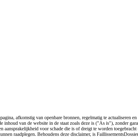
bpagina, afkomstig van openbare bronnen, regelmatig te actualiseren en 
 de inhoud van de website in de staat zoals deze is ("As is"), zonder ga
n aansprakelijkheid voor schade die is of dreigt te worden toegebracht 
 kunnen raadplegen. Behoudens deze disclaimer, is FaillissementsDossi