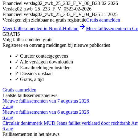
Financieel verslag
02_zwb_25_233_F_V_06_B
23-02-2026
Verslag
02_zwb_25_233_F_V_05
23-02-2026
Financieel verslag
02_zwb_25_233_F_V_04_B
25-11-2025
Verslagen zijn zichtbaar na gratis registratie
Gratis aanmelden
Meer faillissementen in Noord-Holland
Meer faillissementen in Gro
GRATIS
Volg faillissementen gratis
Registreer en ontvang meldingen bij nieuwe publicaties
✓
Curator contactgegevens
✓
Alle verslagen downloaden
✓
E-mailmeldingen instellen
✓
Dossiers opslaan
✓
Gratis, altijd
Gratis aanmelden
Laatste faillissementsnieuws
Nieuwe faillissementen van 7 augustus 2026
7 aug
Nieuwe faillissementen van 6 augustus 2026
6 aug
Circulair denimmerk MUD Jeans failliet verklaard door rechtbank A
6 aug
Faillissementen in het nieuws