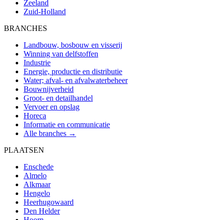
Zeeland
Zuid-Holland
BRANCHES
Landbouw, bosbouw en visserij
Winning van delfstoffen
Industrie
Energie, productie en distributie
Water; afval- en afvalwaterbeheer
Bouwnijverheid
Groot- en detailhandel
Vervoer en opslag
Horeca
Informatie en communicatie
Alle branches →
PLAATSEN
Enschede
Almelo
Alkmaar
Hengelo
Heerhugowaard
Den Helder
Hoorn