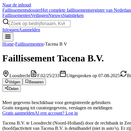
Naar de inhoud
Faillissements
dossier
Het complete faillissementsregister van Nederla
Faillissementen
Veilingen
Nieuws
Statistieken
Inloggen
Aanmelden
Home
›
Faillissementen
›
Tacena B V
Faillissement
Tacena B.V.
Loosdrecht
F.02/25/233
Uitgesproken op 07-08-2025
Bi
Volgen
Bewaren
Delen
Meer gegevens beschikbaar voor geregistreerde gebruikers
Gratis toegang tot curatorgegevens, verslagen en meldingen
Gratis aanmelden
Al een account? Log in
Tacena B.V. te Loosdrecht (Noord-Holland) door de rechtbank in Zeela
(hoofd)activiteit van Tacena B.V. is detailhandel (niet in auto’s). Er z