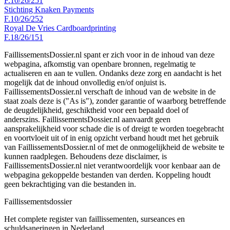
F.10/26/251
Stichting Knaken Payments
F.10/26/252
Royal De Vries Cardboardprinting
F.18/26/151
FaillissementsDossier.nl spant er zich voor in de inhoud van deze
webpagina, afkomstig van openbare bronnen, regelmatig te
actualiseren en aan te vullen. Ondanks deze zorg en aandacht is het
mogelijk dat de inhoud onvolledig en/of onjuist is.
FaillissementsDossier.nl verschaft de inhoud van de website in de
staat zoals deze is ("As is"), zonder garantie of waarborg betreffende
de deugdelijkheid, geschiktheid voor een bepaald doel of
anderszins. FaillissementsDossier.nl aanvaardt geen
aansprakelijkheid voor schade die is of dreigt te worden toegebracht
en voortvloeit uit of in enig opzicht verband houdt met het gebruik
van FaillissementsDossier.nl of met de onmogelijkheid de website te
kunnen raadplegen. Behoudens deze disclaimer, is
FaillissementsDossier.nl niet verantwoordelijk voor kenbaar aan de
webpagina gekoppelde bestanden van derden. Koppeling houdt
geen bekrachtiging van die bestanden in.
Faillissements
dossier
Het complete register van faillissementen, surseances en
schuldsaneringen in Nederland.