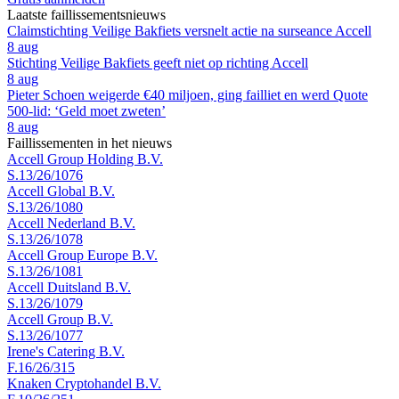
Laatste faillissementsnieuws
Claimstichting Veilige Bakfiets versnelt actie na surseance Accell
8 aug
Stichting Veilige Bakfiets geeft niet op richting Accell
8 aug
Pieter Schoen weigerde €40 miljoen, ging failliet en werd Quote
500-lid: ‘Geld moet zweten’
8 aug
Faillissementen in het nieuws
Accell Group Holding B.V.
S.13/26/1076
Accell Global B.V.
S.13/26/1080
Accell Nederland B.V.
S.13/26/1078
Accell Group Europe B.V.
S.13/26/1081
Accell Duitsland B.V.
S.13/26/1079
Accell Group B.V.
S.13/26/1077
Irene's Catering B.V.
F.16/26/315
Knaken Cryptohandel B.V.