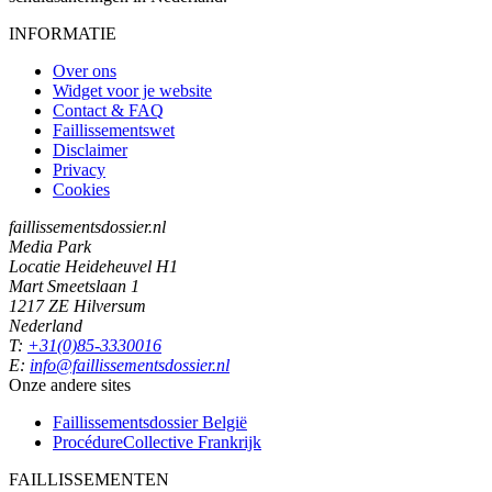
INFORMATIE
Over ons
Widget voor je website
Contact & FAQ
Faillissementswet
Disclaimer
Privacy
Cookies
faillissementsdossier.nl
Media Park
Locatie Heideheuvel H1
Mart Smeetslaan 1
1217 ZE Hilversum
Nederland
T:
+31(0)85-3330016
E:
info@faillissementsdossier.nl
Onze andere sites
Faillissementsdossier
België
ProcédureCollective
Frankrijk
FAILLISSEMENTEN