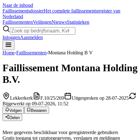
Naar de inhoud
Faillissements
dossier
Het complete faillissementsregister van
Nederland
Faillissementen
Veilingen
Nieuws
Statistieken
Inloggen
Aanmelden
Home
›
Faillissementen
›
Montana Holding B V
Faillissement
Montana Holding
B.V.
Lekkerkerk
F.10/25/269
Uitgesproken op 28-07-2025
Bijgewerkt op 09-07-2026, 11:52
Volgen
Bewaren
Delen
Meer gegevens beschikbaar voor geregistreerde gebruikers
Gratis toegang tot curatorgegevens, verslagen en meldingen