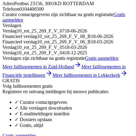
Adres
Postbus 23156, 3001KD ROTTERDAM
Telefoon
0104400500
Curator contactgegevens zijn zichtbaar na gratis registratie
Gratis
aanmelden
Verslagen
Verslag
10_rot_25_269_F_V_07
18-06-2026
Financieel verslag
10_rot_25_269_F_V_08_B
18-06-2026
Financieel verslag
10_rot_25_269_F_V_06_B
18-03-2026
Verslag
10_rot_25_269_F_V_05
18-03-2026
Verslag
10_rot_25_269_F_V_04
18-12-2025
Verslagen zijn zichtbaar na gratis registratie
Gratis aanmelden
Meer faillissementen in Zuid-Holland
Meer faillissementen in
Financiële instellingen
Meer faillissementen in Lekkerkerk
GRATIS
Volg faillissementen gratis
Registreer en ontvang meldingen bij nieuwe publicaties
✓
Curator contactgegevens
✓
Alle verslagen downloaden
✓
E-mailmeldingen instellen
✓
Dossiers opslaan
✓
Gratis, altijd
Gratis aanmelden