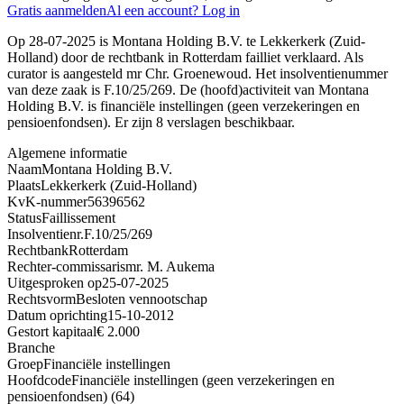
Gratis aanmelden
Al een account? Log in
Op 28-07-2025 is Montana Holding B.V. te Lekkerkerk (Zuid-
Holland) door de rechtbank in Rotterdam failliet verklaard. Als
curator is aangesteld mr Chr. Groenewoud. Het insolventienummer
van deze zaak is F.10/25/269. De (hoofd)activiteit van Montana
Holding B.V. is financiële instellingen (geen verzekeringen en
pensioenfondsen). Er zijn 8 verslagen beschikbaar.
Algemene informatie
Naam
Montana Holding B.V.
Plaats
Lekkerkerk (Zuid-Holland)
KvK-nummer
56396562
Status
Faillissement
Insolventienr.
F.10/25/269
Rechtbank
Rotterdam
Rechter-commissaris
mr. M. Aukema
Uitgesproken op
25-07-2025
Rechtsvorm
Besloten vennootschap
Datum oprichting
15-10-2012
Gestort kapitaal
€ 2.000
Branche
Groep
Financiële instellingen
Hoofdcode
Financiële instellingen (geen verzekeringen en
pensioenfondsen) (64)