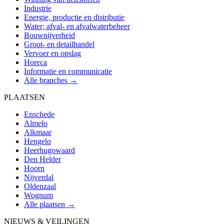
Industrie
Energie, productie en distributie
Water; afval- en afvalwaterbeheer
Bouwnijverheid
Groot- en detailhandel
Vervoer en opslag
Horeca
Informatie en communicatie
Alle branches →
PLAATSEN
Enschede
Almelo
Alkmaar
Hengelo
Heerhugowaard
Den Helder
Hoorn
Nijverdal
Oldenzaal
Wognum
Alle plaatsen →
NIEUWS & VEILINGEN