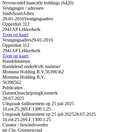
Nevencode
Financiële holdings (6420)
Vestigingen / adressen
Sinds
Soort
Adres
29-01-2016
Vestigingsadres
Opperduit 312
2941AP Lekkerkerk
Toon op kaart
Vestigingsadres
29-01-2016
Opperduit 312
2941AP Lekkerkerk
Toon op kaart
Handelsnamen
Handelend onder
KvK nummer
Montana Holding B.V.
56396562
Montana Holding B.V.
56396562
Publicaties
Datum
Omschrijving
Kenmerk
28-07-2025
Uitspraak faillissement op 25 juli 2025
10.rot.25.269.F.1300.1.25
Uitspraak faillissement op 25 juli 2025
28-07-2025
10.rot.25.269.F.1300.1.25
Curator / bewindvoerder
mr Chr. Groenewoud