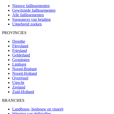
Nieuwe faillissementen
Gewijzigde faillissementen
Alle faillissementen
Surseances van betaling
Uitgebreid zoeken
PROVINCIES
Drenthe
Flevoland
Friesland
Gelderland
Groningen
Limburg
Noord-Brabant
Noord-Holland
Overijssel
Utrecht
Zeeland
Zuid-Holland
BRANCHES
Landbouw, bosbouw en visserij
Winning van delfstoffen