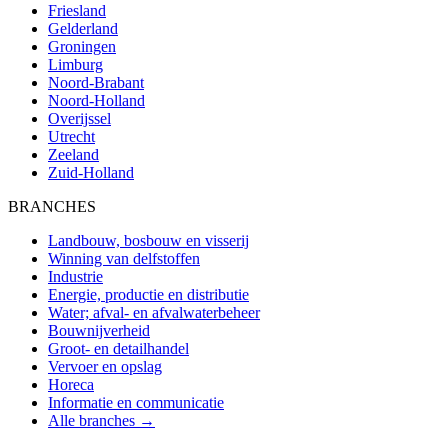
Friesland
Gelderland
Groningen
Limburg
Noord-Brabant
Noord-Holland
Overijssel
Utrecht
Zeeland
Zuid-Holland
BRANCHES
Landbouw, bosbouw en visserij
Winning van delfstoffen
Industrie
Energie, productie en distributie
Water; afval- en afvalwaterbeheer
Bouwnijverheid
Groot- en detailhandel
Vervoer en opslag
Horeca
Informatie en communicatie
Alle branches →