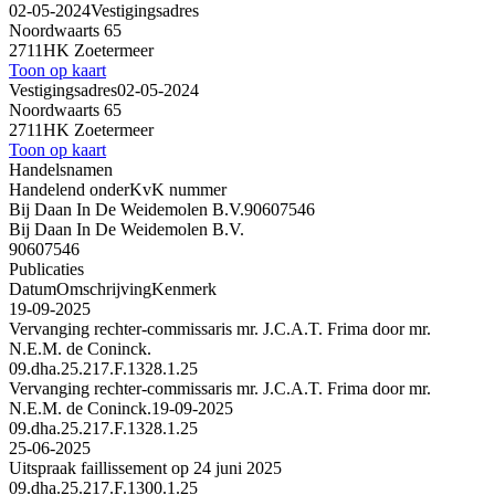
02-05-2024
Vestigingsadres
Noordwaarts 65
2711HK Zoetermeer
Toon op kaart
Vestigingsadres
02-05-2024
Noordwaarts 65
2711HK Zoetermeer
Toon op kaart
Handelsnamen
Handelend onder
KvK nummer
Bij Daan In De Weidemolen B.V.
90607546
Bij Daan In De Weidemolen B.V.
90607546
Publicaties
Datum
Omschrijving
Kenmerk
19-09-2025
Vervanging rechter-commissaris mr. J.C.A.T. Frima door mr.
N.E.M. de Coninck.
09.dha.25.217.F.1328.1.25
Vervanging rechter-commissaris mr. J.C.A.T. Frima door mr.
N.E.M. de Coninck.
19-09-2025
09.dha.25.217.F.1328.1.25
25-06-2025
Uitspraak faillissement op 24 juni 2025
09.dha.25.217.F.1300.1.25