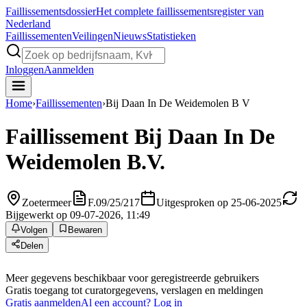
Faillissements
dossier
Het complete faillissementsregister van
Nederland
Faillissementen
Veilingen
Nieuws
Statistieken
Inloggen
Aanmelden
Home
›
Faillissementen
›
Bij Daan In De Weidemolen B V
Faillissement
Bij Daan In De
Weidemolen B.V.
Zoetermeer
F.09/25/217
Uitgesproken op 25-06-2025
Bijgewerkt op 09-07-2026, 11:49
Volgen
Bewaren
Delen
Meer gegevens beschikbaar voor geregistreerde gebruikers
Gratis toegang tot curatorgegevens, verslagen en meldingen
Gratis aanmelden
Al een account? Log in