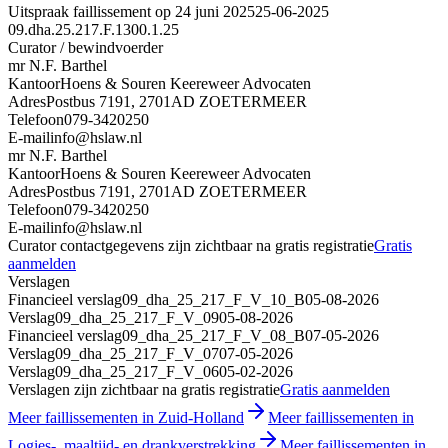
Uitspraak faillissement op 24 juni 2025
25-06-2025
09.dha.25.217.F.1300.1.25
Curator / bewindvoerder
mr N.F. Barthel
Kantoor
Hoens & Souren Keereweer Advocaten
Adres
Postbus 7191, 2701AD ZOETERMEER
Telefoon
079-3420250
E-mail
info@hslaw.nl
mr N.F. Barthel
Kantoor
Hoens & Souren Keereweer Advocaten
Adres
Postbus 7191, 2701AD ZOETERMEER
Telefoon
079-3420250
E-mail
info@hslaw.nl
Curator contactgegevens zijn zichtbaar na gratis registratie
Gratis
aanmelden
Verslagen
Financieel verslag
09_dha_25_217_F_V_10_B
05-08-2026
Verslag
09_dha_25_217_F_V_09
05-08-2026
Financieel verslag
09_dha_25_217_F_V_08_B
07-05-2026
Verslag
09_dha_25_217_F_V_07
07-05-2026
Verslag
09_dha_25_217_F_V_06
05-02-2026
Verslagen zijn zichtbaar na gratis registratie
Gratis aanmelden
Meer faillissementen in Zuid-Holland
Meer faillissementen in
Logies-, maaltijd- en drankverstrekking
Meer faillissementen in