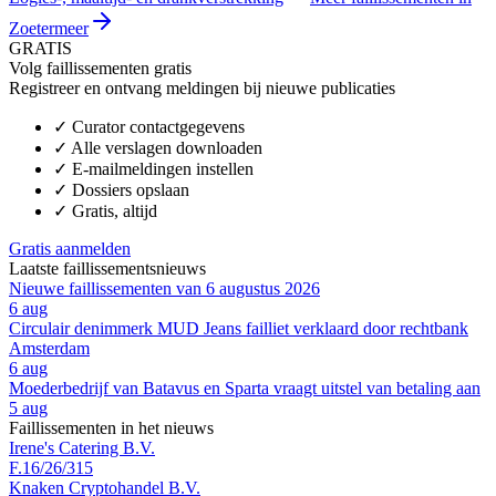
Zoetermeer
GRATIS
Volg faillissementen gratis
Registreer en ontvang meldingen bij nieuwe publicaties
✓
Curator contactgegevens
✓
Alle verslagen downloaden
✓
E-mailmeldingen instellen
✓
Dossiers opslaan
✓
Gratis, altijd
Gratis aanmelden
Laatste faillissementsnieuws
Nieuwe faillissementen van 6 augustus 2026
6 aug
Circulair denimmerk MUD Jeans failliet verklaard door rechtbank
Amsterdam
6 aug
Moederbedrijf van Batavus en Sparta vraagt uitstel van betaling aan
5 aug
Faillissementen in het nieuws
Irene's Catering B.V.
F.16/26/315
Knaken Cryptohandel B.V.