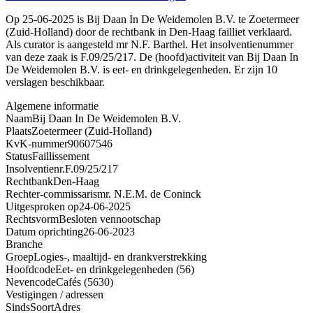
Op 25-06-2025 is Bij Daan In De Weidemolen B.V. te Zoetermeer
(Zuid-Holland) door de rechtbank in Den-Haag failliet verklaard.
Als curator is aangesteld mr N.F. Barthel. Het insolventienummer
van deze zaak is F.09/25/217. De (hoofd)activiteit van Bij Daan In
De Weidemolen B.V. is eet- en drinkgelegenheden. Er zijn 10
verslagen beschikbaar.
Algemene informatie
Naam
Bij Daan In De Weidemolen B.V.
Plaats
Zoetermeer (Zuid-Holland)
KvK-nummer
90607546
Status
Faillissement
Insolventienr.
F.09/25/217
Rechtbank
Den-Haag
Rechter-commissaris
mr. N.E.M. de Coninck
Uitgesproken op
24-06-2025
Rechtsvorm
Besloten vennootschap
Datum oprichting
26-06-2023
Branche
Groep
Logies-, maaltijd- en drankverstrekking
Hoofdcode
Eet- en drinkgelegenheden (56)
Nevencode
Cafés (5630)
Vestigingen / adressen
Sinds
Soort
Adres