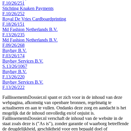
F.10/26/251
Stichting Knaken Payments
F.10/26/252
Royal De Vries Cardboardprinting
F.18/26/151
Md Fashion Netherlands B.V.
F.13/26/235
Md Fashion Netherlands B.V.
F.09/26/268
Buybay B.V.
F.03/26/174
Buybay Services B.V.
S.13/26/1067
Buybay B.V.
F.13/26/220
Buybay Services B.V.
F.13/26/222
FaillissementsDossier.nl spant er zich voor in de inhoud van deze
webpagina, afkomstig van openbare bronnen, regelmatig te
actualiseren en aan te vullen. Ondanks deze zorg en aandacht is het
mogelijk dat de inhoud onvolledig en/of onjuist is.
FaillissementsDossier.nl verschaft de inhoud van de website in de
staat zoals deze is ("As is"), zonder garantie of waarborg betreffende
de deugdelijkheid, geschiktheid voor een bepaald doel of