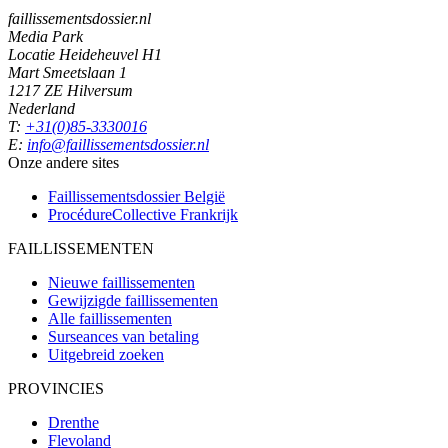
faillissementsdossier.nl
Media Park
Locatie Heideheuvel H1
Mart Smeetslaan 1
1217 ZE Hilversum
Nederland
T:
+31(0)85-3330016
E:
info@faillissementsdossier.nl
Onze andere sites
Faillissementsdossier
België
ProcédureCollective
Frankrijk
FAILLISSEMENTEN
Nieuwe faillissementen
Gewijzigde faillissementen
Alle faillissementen
Surseances van betaling
Uitgebreid zoeken
PROVINCIES
Drenthe
Flevoland