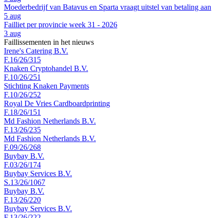
Moederbedrijf van Batavus en Sparta vraagt uitstel van betaling aan
5 aug
Failliet per provincie week 31 - 2026
3 aug
Faillissementen in het nieuws
Irene's Catering B.V.
F.16/26/315
Knaken Cryptohandel B.V.
F.10/26/251
Stichting Knaken Payments
F.10/26/252
Royal De Vries Cardboardprinting
F.18/26/151
Md Fashion Netherlands B.V.
F.13/26/235
Md Fashion Netherlands B.V.
F.09/26/268
Buybay B.V.
F.03/26/174
Buybay Services B.V.
S.13/26/1067
Buybay B.V.
F.13/26/220
Buybay Services B.V.
F.13/26/222