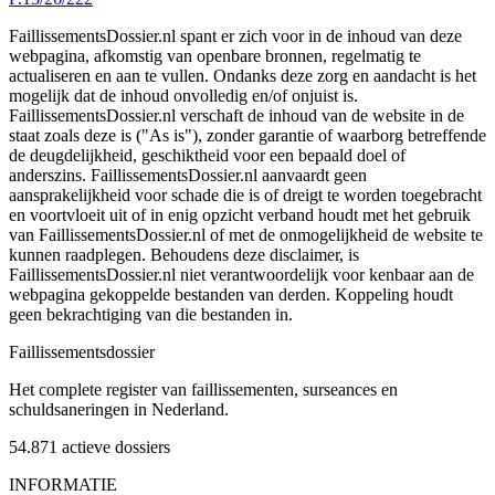
FaillissementsDossier.nl spant er zich voor in de inhoud van deze
webpagina, afkomstig van openbare bronnen, regelmatig te
actualiseren en aan te vullen. Ondanks deze zorg en aandacht is het
mogelijk dat de inhoud onvolledig en/of onjuist is.
FaillissementsDossier.nl verschaft de inhoud van de website in de
staat zoals deze is ("As is"), zonder garantie of waarborg betreffende
de deugdelijkheid, geschiktheid voor een bepaald doel of
anderszins. FaillissementsDossier.nl aanvaardt geen
aansprakelijkheid voor schade die is of dreigt te worden toegebracht
en voortvloeit uit of in enig opzicht verband houdt met het gebruik
van FaillissementsDossier.nl of met de onmogelijkheid de website te
kunnen raadplegen. Behoudens deze disclaimer, is
FaillissementsDossier.nl niet verantwoordelijk voor kenbaar aan de
webpagina gekoppelde bestanden van derden. Koppeling houdt
geen bekrachtiging van die bestanden in.
Faillissements
dossier
Het complete register van faillissementen, surseances en
schuldsaneringen in Nederland.
54.871
actieve dossiers
INFORMATIE