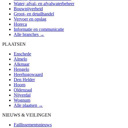
Water; afval- en afvalwaterbeheer
Bouwnijverheid
Groot- en detailhandel
Vervoer en opslag
Horeca
Informatie en communicatie
Alle branches →
PLAATSEN
Enschede
Almelo
Alkmaar
Hengelo
Heerhugowaard
Den Helder
Hoorn
Oldenzaal
Nijverdal
Wognum
Alle plaatsen →
NIEUWS & VEILINGEN
Faillissementsnieuws