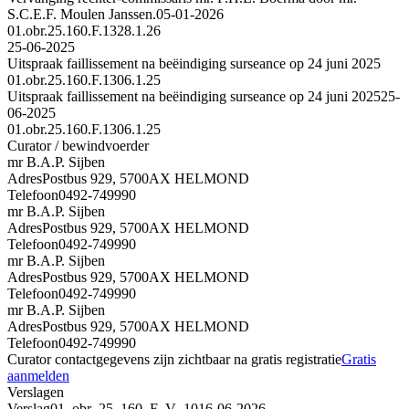
S.C.E.F. Moulen Janssen.
05-01-2026
01.obr.25.160.F.1328.1.26
25-06-2025
Uitspraak faillissement na beëindiging surseance op 24 juni 2025
01.obr.25.160.F.1306.1.25
Uitspraak faillissement na beëindiging surseance op 24 juni 2025
25-
06-2025
01.obr.25.160.F.1306.1.25
Curator / bewindvoerder
mr B.A.P. Sijben
Adres
Postbus 929, 5700AX HELMOND
Telefoon
0492-749990
mr B.A.P. Sijben
Adres
Postbus 929, 5700AX HELMOND
Telefoon
0492-749990
mr B.A.P. Sijben
Adres
Postbus 929, 5700AX HELMOND
Telefoon
0492-749990
mr B.A.P. Sijben
Adres
Postbus 929, 5700AX HELMOND
Telefoon
0492-749990
Curator contactgegevens zijn zichtbaar na gratis registratie
Gratis
aanmelden
Verslagen
Verslag
01_obr_25_160_F_V_10
16-06-2026