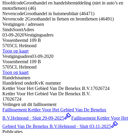
Hoofdcode
Groothandel en handelsbemiddeling (niet in auto’s en
motorfietsen) (46)
Nevencode
Groothandel in huismeubilair (46471)
Nevencode 2
Groothandel in fietsen en bromfietsen (46491)
Vestigingen / adressen
Sinds
Soort
Adres
03-09-2020
Vestigingsadres
Vossenbeemd 109 B
5705CL Helmond
Toon op kaart
Vestigingsadres
03-09-2020
Vossenbeemd 109 B
5705CL Helmond
Toon op kaart
Handelsnamen
Handelend onder
KvK nummer
Kettler Voor Het Gebied Van De Benelux B.V.
17026724
Kettler Voor Het Gebied Van De Benelux B.V.
17026724
Veilingen uit dit faillissement
Faillissement Kettler Voor Het Gebied Van De Benelux
B.V.
Helmond · Sluit 29-09-2025
Faillissement Kettler Voor Het
Gebied Van De Benelux B.V.
Helmond · Sluit 03-11-2025
Publicaties