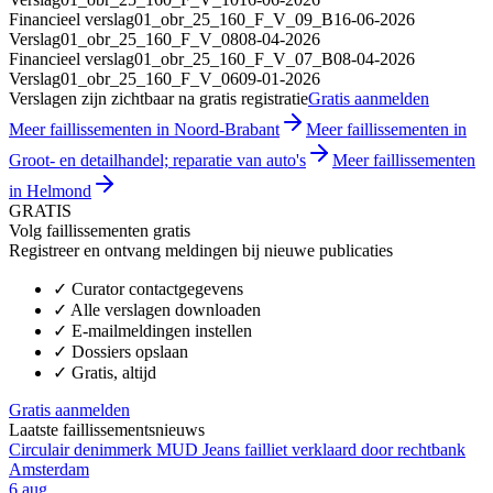
Financieel verslag
01_obr_25_160_F_V_09_B
16-06-2026
Verslag
01_obr_25_160_F_V_08
08-04-2026
Financieel verslag
01_obr_25_160_F_V_07_B
08-04-2026
Verslag
01_obr_25_160_F_V_06
09-01-2026
Verslagen zijn zichtbaar na gratis registratie
Gratis aanmelden
Meer faillissementen in Noord-Brabant
Meer faillissementen in
Groot- en detailhandel; reparatie van auto's
Meer faillissementen
in Helmond
GRATIS
Volg faillissementen gratis
Registreer en ontvang meldingen bij nieuwe publicaties
✓
Curator contactgegevens
✓
Alle verslagen downloaden
✓
E-mailmeldingen instellen
✓
Dossiers opslaan
✓
Gratis, altijd
Gratis aanmelden
Laatste faillissementsnieuws
Circulair denimmerk MUD Jeans failliet verklaard door rechtbank
Amsterdam
6 aug