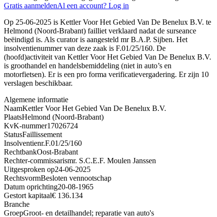
Gratis aanmelden
Al een account? Log in
Op 25-06-2025 is Kettler Voor Het Gebied Van De Benelux B.V. te
Helmond (Noord-Brabant) failliet verklaard nadat de surseance
beëindigd is. Als curator is aangesteld mr B.A.P. Sijben. Het
insolventienummer van deze zaak is F.01/25/160. De
(hoofd)activiteit van Kettler Voor Het Gebied Van De Benelux B.V.
is groothandel en handelsbemiddeling (niet in auto’s en
motorfietsen). Er is een pro forma verificatievergadering. Er zijn 10
verslagen beschikbaar.
Algemene informatie
Naam
Kettler Voor Het Gebied Van De Benelux B.V.
Plaats
Helmond (Noord-Brabant)
KvK-nummer
17026724
Status
Faillissement
Insolventienr.
F.01/25/160
Rechtbank
Oost-Brabant
Rechter-commissaris
mr. S.C.E.F. Moulen Janssen
Uitgesproken op
24-06-2025
Rechtsvorm
Besloten vennootschap
Datum oprichting
20-08-1965
Gestort kapitaal
€ 136.134
Branche
Groep
Groot- en detailhandel; reparatie van auto's