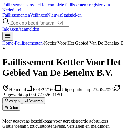
Faillissements
dossier
Het complete faillissementsregister van
Nederland
Faillissementen
Veilingen
Nieuws
Statistieken
Inloggen
Aanmelden
Home
›
Faillissementen
›
Kettler Voor Het Gebied Van De Benelux B
V
Faillissement
Kettler Voor Het
Gebied Van De Benelux B.V.
Helmond
F.01/25/160
Uitgesproken op 25-06-2025
Bijgewerkt op 09-07-2026, 11:51
Volgen
Bewaren
Delen
Meer gegevens beschikbaar voor geregistreerde gebruikers
Gratis toegang tot curatorgegevens, verslagen en meldingen