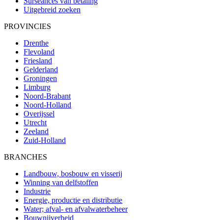
Surseances van betaling
Uitgebreid zoeken
PROVINCIES
Drenthe
Flevoland
Friesland
Gelderland
Groningen
Limburg
Noord-Brabant
Noord-Holland
Overijssel
Utrecht
Zeeland
Zuid-Holland
BRANCHES
Landbouw, bosbouw en visserij
Winning van delfstoffen
Industrie
Energie, productie en distributie
Water; afval- en afvalwaterbeheer
Bouwnijverheid