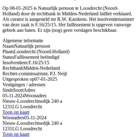
Op 08-01-2025 is Natuurlijk persoon te Loosdrecht (Noord-
Holland) door de rechtbank in Midden-Nederland failliet verklaard.
Als curator is aangesteld mr R.W. Karskens. Het insolventienummer
van deze zaak is F.16/25/15. Het faillissement is opgeven vanwege
gebrek aan baten. Er zijn (nog) geen verslagen beschikbaar.
Algemene informatie
Naam
Natuurlijk persoon
Plaats
Loosdrecht (Noord-Holland)
Status
Faillissement beëindigd
Insolventienr.
F.16/25/15
Rechtbank
Midden-Nederland
Rechter-commissaris
mr. P.J. Neijt
Uitgesproken op
07-01-2025
Vestigingen / adressen
Sinds
Soort
Adres
05-11-2024
Woonadres
Nieuw-Loosdrechtsedijk 240 a
1231LG Loosdrecht
Toon op kaart
Woonadres
05-11-2024
Nieuw-Loosdrechtsedijk 240 a
1231LG Loosdrecht
Toon op kaart