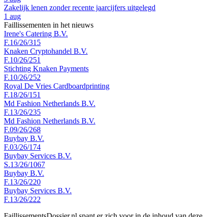
Zakelijk lenen zonder recente jaarcijfers uitgelegd
1 aug
Faillissementen in het nieuws
Irene's Catering B.V.
F.16/26/315
Knaken Cryptohandel B.V.
F.10/26/251
Stichting Knaken Payments
F.10/26/252
Royal De Vries Cardboardprinting
F.18/26/151
Md Fashion Netherlands B.V.
F.13/26/235
Md Fashion Netherlands B.V.
F.09/26/268
Buybay B.V.
F.03/26/174
Buybay Services B.V.
S.13/26/1067
Buybay B.V.
F.13/26/220
Buybay Services B.V.
F.13/26/222
FaillissementsDossier.nl spant er zich voor in de inhoud van deze