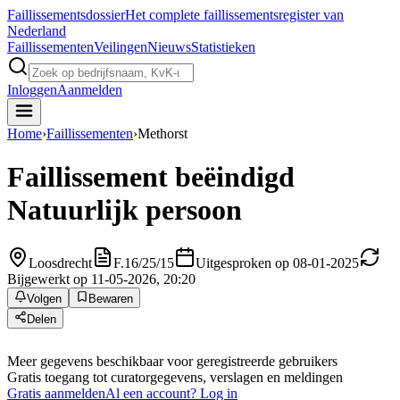
Faillissements
dossier
Het complete faillissementsregister van
Nederland
Faillissementen
Veilingen
Nieuws
Statistieken
Inloggen
Aanmelden
Home
›
Faillissementen
›
Methorst
Faillissement beëindigd
Natuurlijk persoon
Loosdrecht
F.16/25/15
Uitgesproken op 08-01-2025
Bijgewerkt op 11-05-2026, 20:20
Volgen
Bewaren
Delen
Meer gegevens beschikbaar voor geregistreerde gebruikers
Gratis toegang tot curatorgegevens, verslagen en meldingen
Gratis aanmelden
Al een account? Log in