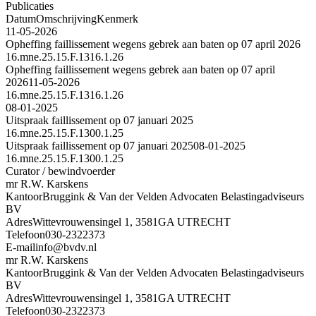
Publicaties
Datum
Omschrijving
Kenmerk
11-05-2026
Opheffing faillissement wegens gebrek aan baten op 07 april 2026
16.mne.25.15.F.1316.1.26
Opheffing faillissement wegens gebrek aan baten op 07 april
2026
11-05-2026
16.mne.25.15.F.1316.1.26
08-01-2025
Uitspraak faillissement op 07 januari 2025
16.mne.25.15.F.1300.1.25
Uitspraak faillissement op 07 januari 2025
08-01-2025
16.mne.25.15.F.1300.1.25
Curator / bewindvoerder
mr R.W. Karskens
Kantoor
Bruggink & Van der Velden Advocaten Belastingadviseurs
BV
Adres
Wittevrouwensingel 1, 3581GA UTRECHT
Telefoon
030-2322373
E-mail
info@bvdv.nl
mr R.W. Karskens
Kantoor
Bruggink & Van der Velden Advocaten Belastingadviseurs
BV
Adres
Wittevrouwensingel 1, 3581GA UTRECHT
Telefoon
030-2322373