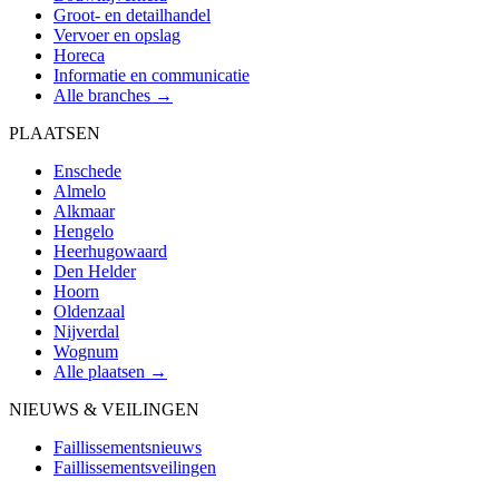
Groot- en detailhandel
Vervoer en opslag
Horeca
Informatie en communicatie
Alle branches →
PLAATSEN
Enschede
Almelo
Alkmaar
Hengelo
Heerhugowaard
Den Helder
Hoorn
Oldenzaal
Nijverdal
Wognum
Alle plaatsen →
NIEUWS & VEILINGEN
Faillissementsnieuws
Faillissementsveilingen