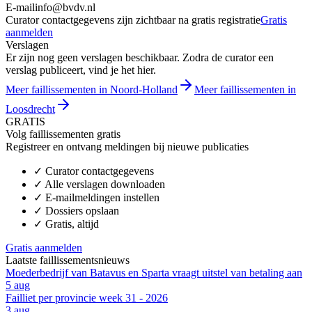
E-mail
info@bvdv.nl
Curator contactgegevens zijn zichtbaar na gratis registratie
Gratis
aanmelden
Verslagen
Er zijn nog geen verslagen beschikbaar. Zodra de curator een
verslag publiceert, vind je het hier.
Meer faillissementen in Noord-Holland
Meer faillissementen in
Loosdrecht
GRATIS
Volg faillissementen gratis
Registreer en ontvang meldingen bij nieuwe publicaties
✓
Curator contactgegevens
✓
Alle verslagen downloaden
✓
E-mailmeldingen instellen
✓
Dossiers opslaan
✓
Gratis, altijd
Gratis aanmelden
Laatste faillissementsnieuws
Moederbedrijf van Batavus en Sparta vraagt uitstel van betaling aan
5 aug
Failliet per provincie week 31 - 2026
3 aug