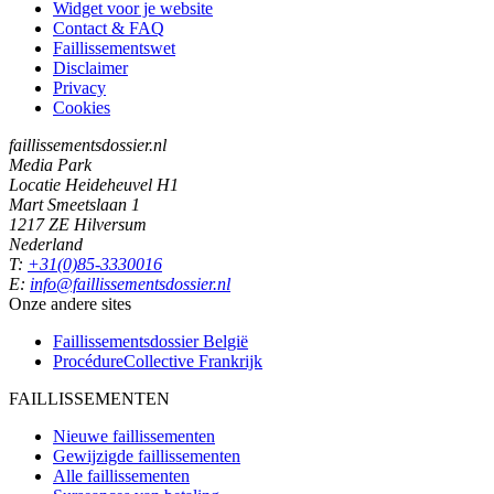
Widget voor je website
Contact & FAQ
Faillissementswet
Disclaimer
Privacy
Cookies
faillissementsdossier.nl
Media Park
Locatie Heideheuvel H1
Mart Smeetslaan 1
1217 ZE Hilversum
Nederland
T:
+31(0)85-3330016
E:
info@faillissementsdossier.nl
Onze andere sites
Faillissementsdossier
België
ProcédureCollective
Frankrijk
FAILLISSEMENTEN
Nieuwe faillissementen
Gewijzigde faillissementen
Alle faillissementen