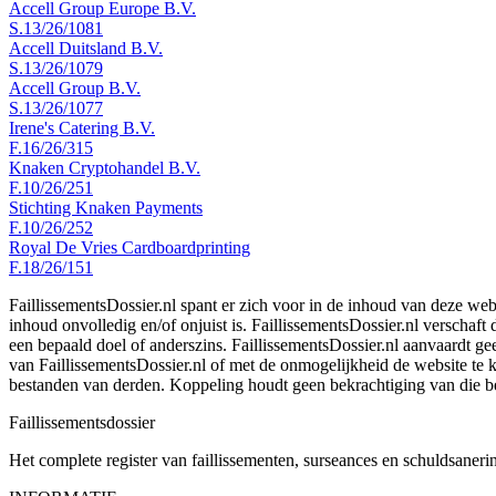
Accell Group Europe B.V.
S.13/26/1081
Accell Duitsland B.V.
S.13/26/1079
Accell Group B.V.
S.13/26/1077
Irene's Catering B.V.
F.16/26/315
Knaken Cryptohandel B.V.
F.10/26/251
Stichting Knaken Payments
F.10/26/252
Royal De Vries Cardboardprinting
F.18/26/151
FaillissementsDossier.nl spant er zich voor in de inhoud van deze we
inhoud onvolledig en/of onjuist is. FaillissementsDossier.nl verschaft
een bepaald doel of anderszins. FaillissementsDossier.nl aanvaardt gee
van FaillissementsDossier.nl of met de onmogelijkheid de website te
bestanden van derden. Koppeling houdt geen bekrachtiging van die b
Faillissements
dossier
Het complete register van faillissementen, surseances en schuldsaner