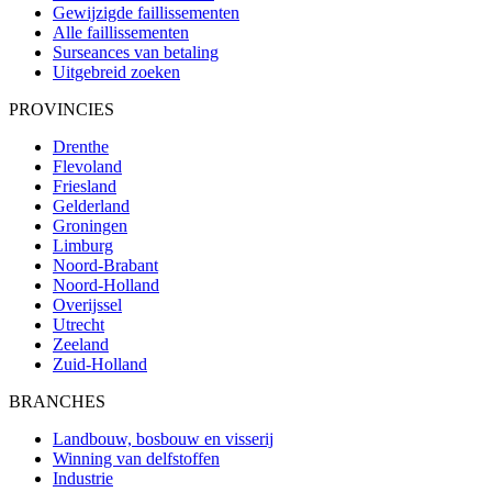
Gewijzigde faillissementen
Alle faillissementen
Surseances van betaling
Uitgebreid zoeken
PROVINCIES
Drenthe
Flevoland
Friesland
Gelderland
Groningen
Limburg
Noord-Brabant
Noord-Holland
Overijssel
Utrecht
Zeeland
Zuid-Holland
BRANCHES
Landbouw, bosbouw en visserij
Winning van delfstoffen
Industrie