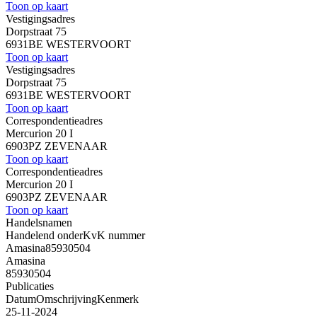
Toon op kaart
Vestigingsadres
Dorpstraat 75
6931BE WESTERVOORT
Toon op kaart
Vestigingsadres
Dorpstraat 75
6931BE WESTERVOORT
Toon op kaart
Correspondentieadres
Mercurion 20 I
6903PZ ZEVENAAR
Toon op kaart
Correspondentieadres
Mercurion 20 I
6903PZ ZEVENAAR
Toon op kaart
Handelsnamen
Handelend onder
KvK nummer
Amasina
85930504
Amasina
85930504
Publicaties
Datum
Omschrijving
Kenmerk
25-11-2024