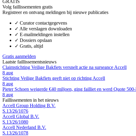
GRATIS
Volg faillissementen gratis
Registreer en ontvang meldingen bij nieuwe publicaties
✓
Curator contactgegevens
✓
Alle verslagen downloaden
✓
E-mailmeldingen instellen
✓
Dossiers opslaan
✓
Gratis, altijd
Gratis aanmelden
Laatste faillissementsnieuws
Claimstichting Veilige Bakfiets versnelt actie na surseance Accell
8 aug
Stichting Veilige Bakfiets geeft niet op richting Accell
8 aug
Pieter Schoen weigerde €40 miljoen, ging failliet en werd Quote 500-
8 aug
Faillissementen in het nieuws
Accell Group Holding B.V.
S.13/26/1076
Accell Global B.V.
S.13/26/1080
Accell Nederland B.V.
S.13/26/1078