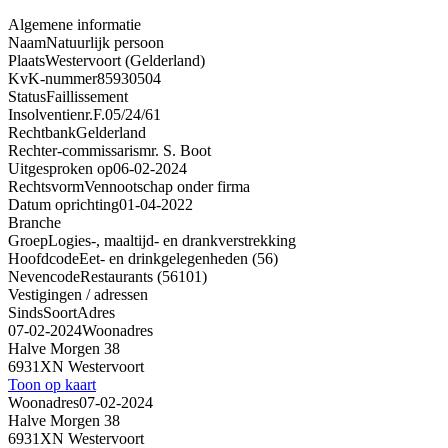
Algemene informatie
Naam
Natuurlijk persoon
Plaats
Westervoort (Gelderland)
KvK-nummer
85930504
Status
Faillissement
Insolventienr.
F.05/24/61
Rechtbank
Gelderland
Rechter-commissaris
mr. S. Boot
Uitgesproken op
06-02-2024
Rechtsvorm
Vennootschap onder firma
Datum oprichting
01-04-2022
Branche
Groep
Logies-, maaltijd- en drankverstrekking
Hoofdcode
Eet- en drinkgelegenheden (56)
Nevencode
Restaurants (56101)
Vestigingen / adressen
Sinds
Soort
Adres
07-02-2024
Woonadres
Halve Morgen 38
6931XN Westervoort
Toon op kaart
Woonadres
07-02-2024
Halve Morgen 38
6931XN Westervoort