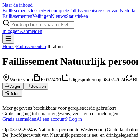
Naar de inhoud
Faillissements
dossier
Het complete faillissementsregister van Nederla
Faillissementen
Veilingen
Nieuws
Statistieken
Inloggen
Aanmelden
Home
›
Faillissementen
›
Ibrahim
Faillissement
Natuurlijk persoo
Westervoort
F.05/24/61
Uitgesproken op 08-02-2024
Bi
Volgen
Bewaren
Delen
Meer gegevens beschikbaar voor geregistreerde gebruikers
Gratis toegang tot curatorgegevens, verslagen en meldingen
Gratis aanmelden
Al een account? Log in
Op 08-02-2024 is Natuurlijk persoon te Westervoort (Gelderland) door 
De (hoofd)activiteit van Natuurlijk persoon is eet- en drinkgelegenhed