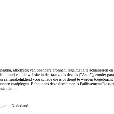
bpagina, afkomstig van openbare bronnen, regelmatig te actualiseren en 
 de inhoud van de website in de staat zoals deze is ("As is"), zonder ga
n aansprakelijkheid voor schade die is of dreigt te worden toegebracht 
 kunnen raadplegen. Behoudens deze disclaimer, is FaillissementsDossi
estanden in.
ingen in Nederland.