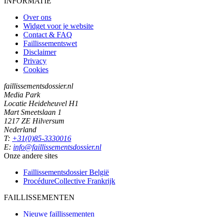
INFORMATIE
Over ons
Widget voor je website
Contact & FAQ
Faillissementswet
Disclaimer
Privacy
Cookies
faillissementsdossier.nl
Media Park
Locatie Heideheuvel H1
Mart Smeetslaan 1
1217 ZE Hilversum
Nederland
T:
+31(0)85-3330016
E:
info@faillissementsdossier.nl
Onze andere sites
Faillissementsdossier
België
ProcédureCollective
Frankrijk
FAILLISSEMENTEN
Nieuwe faillissementen