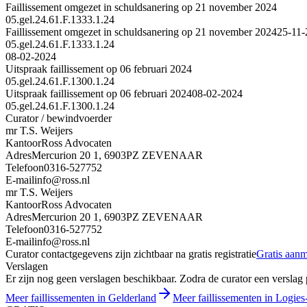
Faillissement omgezet in schuldsanering op 21 november 2024
05.gel.24.61.F.1333.1.24
Faillissement omgezet in schuldsanering op 21 november 2024
25-11-
05.gel.24.61.F.1333.1.24
08-02-2024
Uitspraak faillissement op 06 februari 2024
05.gel.24.61.F.1300.1.24
Uitspraak faillissement op 06 februari 2024
08-02-2024
05.gel.24.61.F.1300.1.24
Curator / bewindvoerder
mr T.S. Weijers
Kantoor
Ross Advocaten
Adres
Mercurion 20 1, 6903PZ ZEVENAAR
Telefoon
0316-527752
E-mail
info@ross.nl
mr T.S. Weijers
Kantoor
Ross Advocaten
Adres
Mercurion 20 1, 6903PZ ZEVENAAR
Telefoon
0316-527752
E-mail
info@ross.nl
Curator contactgegevens zijn zichtbaar na gratis registratie
Gratis aan
Verslagen
Er zijn nog geen verslagen beschikbaar. Zodra de curator een verslag pu
Meer faillissementen in Gelderland
Meer faillissementen in Logies-