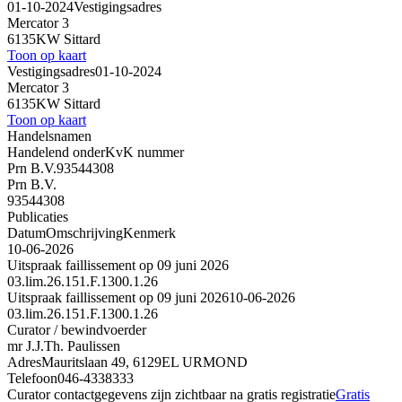
01-10-2024
Vestigingsadres
Mercator 3
6135KW Sittard
Toon op kaart
Vestigingsadres
01-10-2024
Mercator 3
6135KW Sittard
Toon op kaart
Handelsnamen
Handelend onder
KvK nummer
Prn B.V.
93544308
Prn B.V.
93544308
Publicaties
Datum
Omschrijving
Kenmerk
10-06-2026
Uitspraak faillissement op 09 juni 2026
03.lim.26.151.F.1300.1.26
Uitspraak faillissement op 09 juni 2026
10-06-2026
03.lim.26.151.F.1300.1.26
Curator / bewindvoerder
mr J.J.Th. Paulissen
Adres
Mauritslaan 49, 6129EL URMOND
Telefoon
046-4338333
Curator contactgegevens zijn zichtbaar na gratis registratie
Gratis