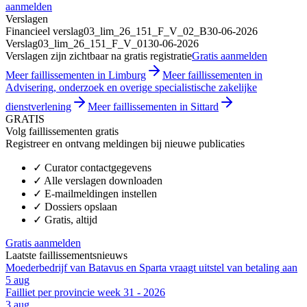
aanmelden
Verslagen
Financieel verslag
03_lim_26_151_F_V_02_B
30-06-2026
Verslag
03_lim_26_151_F_V_01
30-06-2026
Verslagen zijn zichtbaar na gratis registratie
Gratis aanmelden
Meer faillissementen in Limburg
Meer faillissementen in
Advisering, onderzoek en overige specialistische zakelijke
dienstverlening
Meer faillissementen in Sittard
GRATIS
Volg faillissementen gratis
Registreer en ontvang meldingen bij nieuwe publicaties
✓
Curator contactgegevens
✓
Alle verslagen downloaden
✓
E-mailmeldingen instellen
✓
Dossiers opslaan
✓
Gratis, altijd
Gratis aanmelden
Laatste faillissementsnieuws
Moederbedrijf van Batavus en Sparta vraagt uitstel van betaling aan
5 aug
Failliet per provincie week 31 - 2026
3 aug