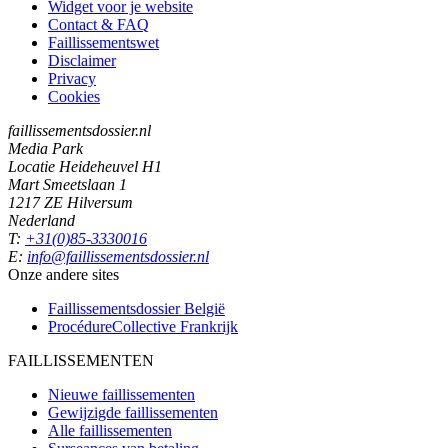
Widget voor je website
Contact & FAQ
Faillissementswet
Disclaimer
Privacy
Cookies
faillissementsdossier.nl
Media Park
Locatie Heideheuvel H1
Mart Smeetslaan 1
1217 ZE Hilversum
Nederland
T:
+31(0)85-3330016
E:
info@faillissementsdossier.nl
Onze andere sites
Faillissementsdossier
België
ProcédureCollective
Frankrijk
FAILLISSEMENTEN
Nieuwe faillissementen
Gewijzigde faillissementen
Alle faillissementen