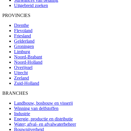
Surseances van betaling
Uitgebreid zoeken
PROVINCIES
Drenthe
Flevoland
Friesland
Gelderland
Groningen
Limburg
Noord-Brabant
Noord-Holland
Overijssel
Utrecht
Zeeland
Zuid-Holland
BRANCHES
Landbouw, bosbouw en visserij
Winning van delfstoffen
Industrie
Energie, productie en distributie
Water; afval- en afvalwaterbeheer
Bouwnijverheid