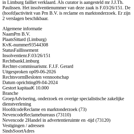
in Limburg failliet verklaard. Als curator is aangesteld mr J.J.Th.
Paulissen. Het insolventienummer van deze zaak is F.03/26/151. De
(hoofd)activiteit van Prn B.V. is reclame en marktonderzoek. Er zijn
2 verslagen beschikbaar.
Algemene informatie
Naam
Prn B.V.
Plaats
Sittard (Limburg)
KvK-nummer
93544308
Status
Faillissement
Insolventienr.
F.03/26/151
Rechtbank
Limburg
Rechter-commissaris
mr. F.J.F. Gerard
Uitgesproken op
09-06-2026
Rechtsvorm
Besloten vennootschap
Datum oprichting
09-04-2024
Gestort kapitaal
€ 10.000
Branche
Groep
Advisering, onderzoek en overige specialistische zakelijke
dienstverlening
Hoofdcode
Reclame en marktonderzoek (73)
Nevencode
Reclamebureaus (73110)
Nevencode 2
Handel in advertentieruimte en -tijd (73120)
Vestigingen / adressen
Sinds
Soort
Adres