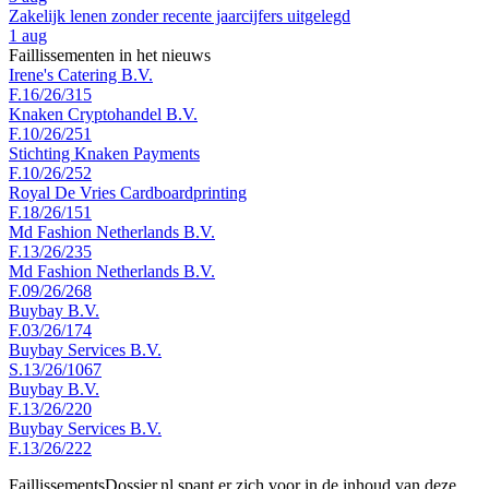
Zakelijk lenen zonder recente jaarcijfers uitgelegd
1 aug
Faillissementen in het nieuws
Irene's Catering B.V.
F.16/26/315
Knaken Cryptohandel B.V.
F.10/26/251
Stichting Knaken Payments
F.10/26/252
Royal De Vries Cardboardprinting
F.18/26/151
Md Fashion Netherlands B.V.
F.13/26/235
Md Fashion Netherlands B.V.
F.09/26/268
Buybay B.V.
F.03/26/174
Buybay Services B.V.
S.13/26/1067
Buybay B.V.
F.13/26/220
Buybay Services B.V.
F.13/26/222
FaillissementsDossier.nl spant er zich voor in de inhoud van deze