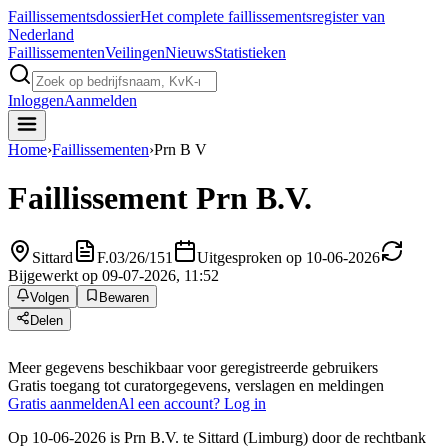
Faillissements
dossier
Het complete faillissementsregister van
Nederland
Faillissementen
Veilingen
Nieuws
Statistieken
Inloggen
Aanmelden
Home
›
Faillissementen
›
Prn B V
Faillissement
Prn B.V.
Sittard
F.03/26/151
Uitgesproken op 10-06-2026
Bijgewerkt op 09-07-2026, 11:52
Volgen
Bewaren
Delen
Meer gegevens beschikbaar voor geregistreerde gebruikers
Gratis toegang tot curatorgegevens, verslagen en meldingen
Gratis aanmelden
Al een account? Log in
Op 10-06-2026 is Prn B.V. te Sittard (Limburg) door de rechtbank