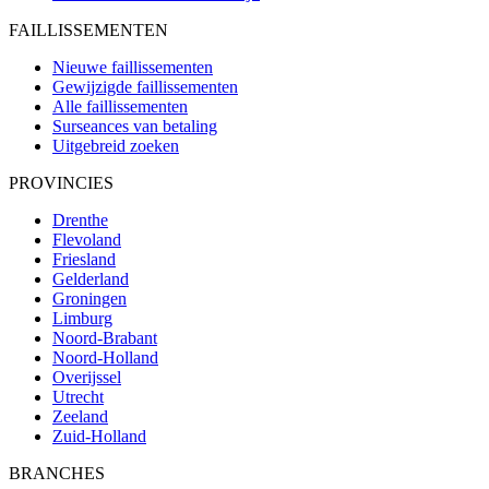
FAILLISSEMENTEN
Nieuwe faillissementen
Gewijzigde faillissementen
Alle faillissementen
Surseances van betaling
Uitgebreid zoeken
PROVINCIES
Drenthe
Flevoland
Friesland
Gelderland
Groningen
Limburg
Noord-Brabant
Noord-Holland
Overijssel
Utrecht
Zeeland
Zuid-Holland
BRANCHES