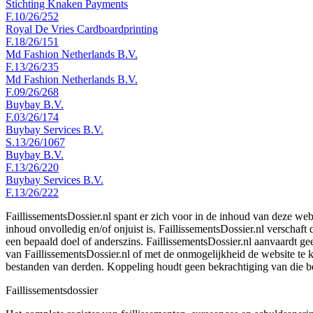
Stichting Knaken Payments
F.10/26/252
Royal De Vries Cardboardprinting
F.18/26/151
Md Fashion Netherlands B.V.
F.13/26/235
Md Fashion Netherlands B.V.
F.09/26/268
Buybay B.V.
F.03/26/174
Buybay Services B.V.
S.13/26/1067
Buybay B.V.
F.13/26/220
Buybay Services B.V.
F.13/26/222
FaillissementsDossier.nl spant er zich voor in de inhoud van deze we
inhoud onvolledig en/of onjuist is. FaillissementsDossier.nl verschaft
een bepaald doel of anderszins. FaillissementsDossier.nl aanvaardt gee
van FaillissementsDossier.nl of met de onmogelijkheid de website te
bestanden van derden. Koppeling houdt geen bekrachtiging van die b
Faillissements
dossier