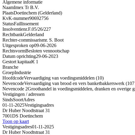
Algemene informatie
Naam
Imex Tr B.V.
Plaats
Doetinchem (Gelderland)
KvK-nummer
90692756
Status
Faillissement
Insolventienr.
F.05/26/227
Rechtbank
Gelderland
Rechter-commissaris
mr. S. Boot
Uitgesproken op
09-06-2026
Rechtsvorm
Besloten vennootschap
Datum oprichting
29-06-2023
Gestort kapitaal
€ 1
Branche
Groep
Industrie
Hoofdcode
Vervaardiging van voedingsmiddelen (10)
Nevencode
Vervaardiging van brood en vers banketbakkerswerk (107
Nevencode 2
Groothandel in voedingsmiddelen, dranken en overige 
Vestigingen / adressen
Sinds
Soort
Adres
01-11-2025
Vestigingsadres
Dr Huber Noodtstraat 31
7001DS Doetinchem
Toon op kaart
Vestigingsadres
01-11-2025
Dr Huber Noodtstraat 31