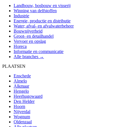
Landbouw, bosbouw en visserij
Winning van delfstoffen
Industrie
Energie, productie en distributie
Water; afval- en afvalwaterbeheer
Bouwnijverheid
Groot- en detailhandel
Vervoer en opslag
Horeca
Informatie en communicatie
Alle branches →
PLAATSEN
Enschede
Almelo
Alkmaar
Hengelo
Heerhugowaard
Den Helder
Hoorn
Nijverdal
Wognum
Oldenzaal
Alle plaatsen →