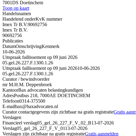
7001DS Doetinchem
Toon op kaart
Handelsnamen
Handelend onder
KvK nummer
Imex Tr B.V.
90692756
Imex Tr B.V.
90692756
Publicaties
Datum
Omschrijving
Kenmerk
10-06-2026
Uitspraak faillissement op 09 juni 2026
05.gel.26.227.F.1300.1.26
Uitspraak faillissement op 09 juni 2026
10-06-2026
05.gel.26.227.F.1300.1.26
Curator / bewindvoerder
mr M.H.M. Deppenbroek
Kantoor
Bax advocaten belastingkundigen
Adres
Postbus 218, 7000AE DOETINCHEM
Telefoon
0314-375500
E-mail
bax@baxadvocaten.nl
Curator contactgegevens zijn zichtbaar na gratis registratie
Gratis aan
Verslagen
Financieel verslag
05_gel_26_227_F_V_02_B
13-07-2026
Verslag
05_gel_26_227_F_V_01
13-07-2026
Verslagen zijn zichtbaar na gratis registratie
Gratis aanmelden