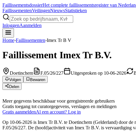
Faillissements
dossier
Het complete faillissementsregister van Nederla
Faillissementen
Veilingen
Nieuws
Statistieken
Inloggen
Aanmelden
Home
›
Faillissementen
›
Imex Tr B V
Faillissement
Imex Tr B.V.
Doetinchem
F.05/26/227
Uitgesproken op 10-06-2026
B
Volgen
Bewaren
Delen
Meer gegevens beschikbaar voor geregistreerde gebruikers
Gratis toegang tot curatorgegevens, verslagen en meldingen
Gratis aanmelden
Al een account? Log in
Op 10-06-2026 is Imex Tr B.V. te Doetinchem (Gelderland) door de re
F.05/26/227. De (hoofd)activiteit van Imex Tr B.V. is vervaardiging 