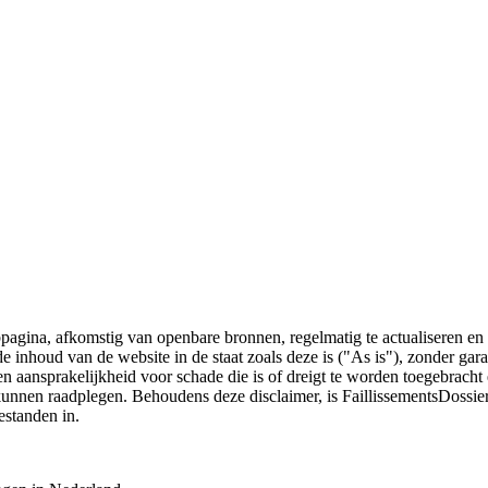
bpagina, afkomstig van openbare bronnen, regelmatig te actualiseren en 
 de inhoud van de website in de staat zoals deze is ("As is"), zonder ga
n aansprakelijkheid voor schade die is of dreigt te worden toegebracht 
 kunnen raadplegen. Behoudens deze disclaimer, is FaillissementsDossi
estanden in.