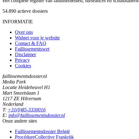
Het complete register van faillissementen, surseances en schuldsaner
54.890
actieve dossiers
INFORMATIE
Over ons
Widget voor je website
Contact & FAQ
Faillissementswet
Disclaimer
Privacy
Cookies
faillissementsdossier.nl
Media Park
Locatie Heideheuvel H1
Mart Smeetslaan 1
1217 ZE Hilversum
Nederland
T:
+31(0)85-3330016
E:
info@faillissementsdossier.nl
Onze andere sites
Faillissementsdossier
België
ProcédureCollective
Frankrijk