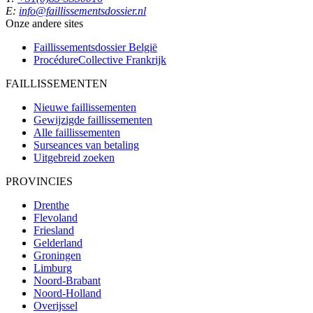
E:
info@faillissementsdossier.nl
Onze andere sites
Faillissementsdossier
België
ProcédureCollective
Frankrijk
FAILLISSEMENTEN
Nieuwe faillissementen
Gewijzigde faillissementen
Alle faillissementen
Surseances van betaling
Uitgebreid zoeken
PROVINCIES
Drenthe
Flevoland
Friesland
Gelderland
Groningen
Limburg
Noord-Brabant
Noord-Holland
Overijssel