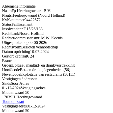
Algemene informatie
Naam
Fp Heerhugowaard B.V.
Plaats
Heerhugowaard (Noord-Holland)
KvK-nummer
94422672
Status
Faillissement
Insolventienr.
F.15/26/133
Rechtbank
Noord-Holland
Rechter-commissaris
mr. M.W. Koenis
Uitgesproken op
09-06-2026
Rechtsvorm
Besloten vennootschap
Datum oprichting
10-07-2024
Gestort kapitaal
€ 24
Branche
Groep
Logies-, maaltijd- en drankverstrekking
Hoofdcode
Eet- en drinkgelegenheden (56)
Nevencode
Exploitatie van restaurants (56111)
Vestigingen / adressen
Sinds
Soort
Adres
01-12-2024
Vestigingsadres
Middenwaard 50
1703SH Heerhugowaard
Toon op kaart
Vestigingsadres
01-12-2024
Middenwaard 50