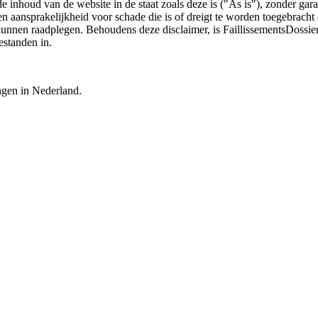
 de inhoud van de website in de staat zoals deze is ("As is"), zonder ga
n aansprakelijkheid voor schade die is of dreigt te worden toegebracht 
 kunnen raadplegen. Behoudens deze disclaimer, is FaillissementsDossi
estanden in.
ingen in Nederland.