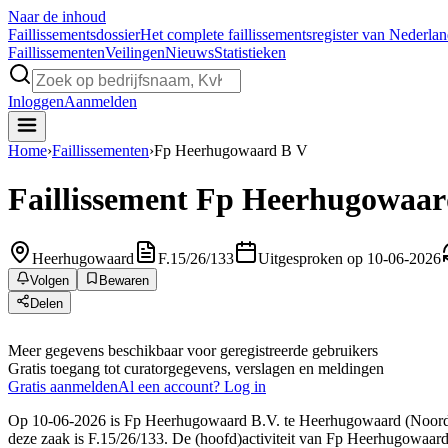
Naar de inhoud
Faillissements
dossier
Het complete faillissementsregister van Nederla
Faillissementen
Veilingen
Nieuws
Statistieken
Inloggen
Aanmelden
Home
›
Faillissementen
›
Fp Heerhugowaard B V
Faillissement
Fp Heerhugowaar
Heerhugowaard
F.15/26/133
Uitgesproken op 10-06-2026
Volgen
Bewaren
Delen
Meer gegevens beschikbaar voor geregistreerde gebruikers
Gratis toegang tot curatorgegevens, verslagen en meldingen
Gratis aanmelden
Al een account? Log in
Op 10-06-2026 is Fp Heerhugowaard B.V. te Heerhugowaard (Noord-Ho
deze zaak is F.15/26/133. De (hoofd)activiteit van Fp Heerhugowaard 