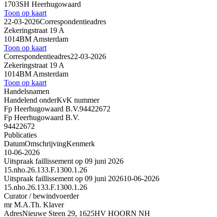
1703SH Heerhugowaard
Toon op kaart
22-03-2026
Correspondentieadres
Zekeringstraat 19 A
1014BM Amsterdam
Toon op kaart
Correspondentieadres
22-03-2026
Zekeringstraat 19 A
1014BM Amsterdam
Toon op kaart
Handelsnamen
Handelend onder
KvK nummer
Fp Heerhugowaard B.V.
94422672
Fp Heerhugowaard B.V.
94422672
Publicaties
Datum
Omschrijving
Kenmerk
10-06-2026
Uitspraak faillissement op 09 juni 2026
15.nho.26.133.F.1300.1.26
Uitspraak faillissement op 09 juni 2026
10-06-2026
15.nho.26.133.F.1300.1.26
Curator / bewindvoerder
mr M.A.Th. Klaver
Adres
Nieuwe Steen 29, 1625HV HOORN NH