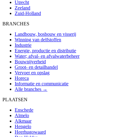
Utrecht
Zeeland
Zuid-Holland
BRANCHES
Landbouw, bosbouw en visserij
Winning van delfstoffen
Industrie
Energie, productie en distributie
Water; afval- en afvalwaterbeheer
Bouwnijverheid
Groot- en detailhandel
Vervoer en opslag
Horeca
Informatie en communicatie
Alle branches →
PLAATSEN
Enschede
Almelo
Alkmaar
Hengelo
Heerhugowaard