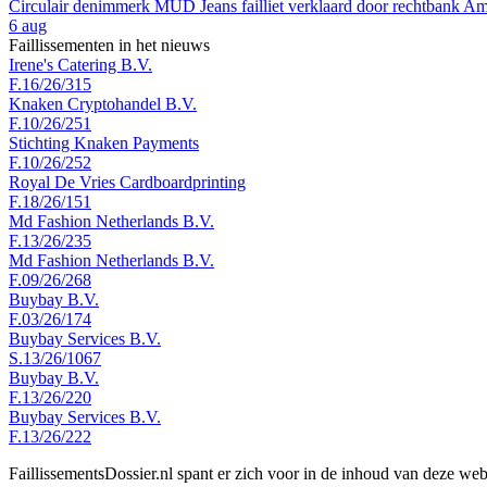
Circulair denimmerk MUD Jeans failliet verklaard door rechtbank A
6 aug
Faillissementen in het nieuws
Irene's Catering B.V.
F.16/26/315
Knaken Cryptohandel B.V.
F.10/26/251
Stichting Knaken Payments
F.10/26/252
Royal De Vries Cardboardprinting
F.18/26/151
Md Fashion Netherlands B.V.
F.13/26/235
Md Fashion Netherlands B.V.
F.09/26/268
Buybay B.V.
F.03/26/174
Buybay Services B.V.
S.13/26/1067
Buybay B.V.
F.13/26/220
Buybay Services B.V.
F.13/26/222
FaillissementsDossier.nl spant er zich voor in de inhoud van deze we