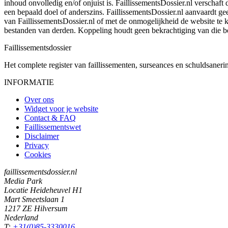
inhoud onvolledig en/of onjuist is. FaillissementsDossier.nl verschaft
een bepaald doel of anderszins. FaillissementsDossier.nl aanvaardt gee
van FaillissementsDossier.nl of met de onmogelijkheid de website te
bestanden van derden. Koppeling houdt geen bekrachtiging van die b
Faillissements
dossier
Het complete register van faillissementen, surseances en schuldsaner
INFORMATIE
Over ons
Widget voor je website
Contact & FAQ
Faillissementswet
Disclaimer
Privacy
Cookies
faillissementsdossier.nl
Media Park
Locatie Heideheuvel H1
Mart Smeetslaan 1
1217 ZE Hilversum
Nederland
T:
+31(0)85-3330016