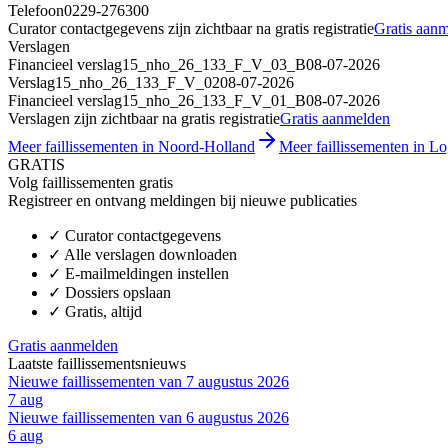
Telefoon
0229-276300
Curator contactgegevens zijn zichtbaar na gratis registratie
Gratis aan
Verslagen
Financieel verslag
15_nho_26_133_F_V_03_B
08-07-2026
Verslag
15_nho_26_133_F_V_02
08-07-2026
Financieel verslag
15_nho_26_133_F_V_01_B
08-07-2026
Verslagen zijn zichtbaar na gratis registratie
Gratis aanmelden
Meer faillissementen in Noord-Holland
Meer faillissementen in Lo
GRATIS
Volg faillissementen gratis
Registreer en ontvang meldingen bij nieuwe publicaties
✓
Curator contactgegevens
✓
Alle verslagen downloaden
✓
E-mailmeldingen instellen
✓
Dossiers opslaan
✓
Gratis, altijd
Gratis aanmelden
Laatste faillissementsnieuws
Nieuwe faillissementen van 7 augustus 2026
7 aug
Nieuwe faillissementen van 6 augustus 2026
6 aug