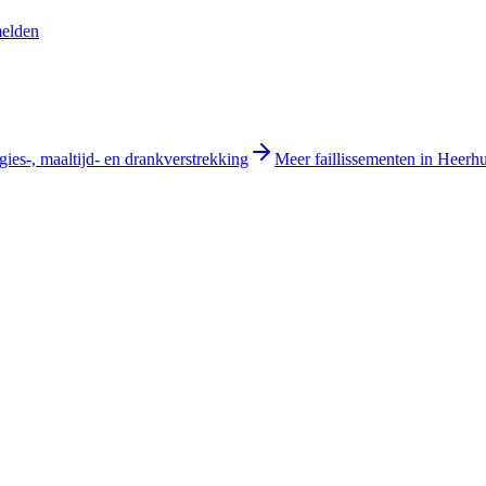
melden
gies-, maaltijd- en drankverstrekking
Meer faillissementen in Heer