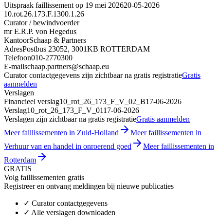
Uitspraak faillissement op 19 mei 2026
20-05-2026
10.rot.26.173.F.1300.1.26
Curator / bewindvoerder
mr E.R.P. von Hegedus
Kantoor
Schaap & Partners
Adres
Postbus 23052, 3001KB ROTTERDAM
Telefoon
010-2770300
E-mail
schaap.partners@schaap.eu
Curator contactgegevens zijn zichtbaar na gratis registratie
Gratis
aanmelden
Verslagen
Financieel verslag
10_rot_26_173_F_V_02_B
17-06-2026
Verslag
10_rot_26_173_F_V_01
17-06-2026
Verslagen zijn zichtbaar na gratis registratie
Gratis aanmelden
Meer faillissementen in Zuid-Holland
Meer faillissementen in
Verhuur van en handel in onroerend goed
Meer faillissementen in
Rotterdam
GRATIS
Volg faillissementen gratis
Registreer en ontvang meldingen bij nieuwe publicaties
✓
Curator contactgegevens
✓
Alle verslagen downloaden