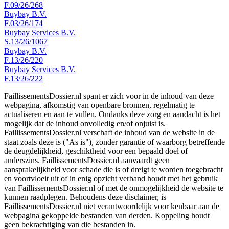
F.09/26/268
Buybay B.V.
F.03/26/174
Buybay Services B.V.
S.13/26/1067
Buybay B.V.
F.13/26/220
Buybay Services B.V.
F.13/26/222
FaillissementsDossier.nl spant er zich voor in de inhoud van deze
webpagina, afkomstig van openbare bronnen, regelmatig te
actualiseren en aan te vullen. Ondanks deze zorg en aandacht is het
mogelijk dat de inhoud onvolledig en/of onjuist is.
FaillissementsDossier.nl verschaft de inhoud van de website in de
staat zoals deze is ("As is"), zonder garantie of waarborg betreffende
de deugdelijkheid, geschiktheid voor een bepaald doel of
anderszins. FaillissementsDossier.nl aanvaardt geen
aansprakelijkheid voor schade die is of dreigt te worden toegebracht
en voortvloeit uit of in enig opzicht verband houdt met het gebruik
van FaillissementsDossier.nl of met de onmogelijkheid de website te
kunnen raadplegen. Behoudens deze disclaimer, is
FaillissementsDossier.nl niet verantwoordelijk voor kenbaar aan de
webpagina gekoppelde bestanden van derden. Koppeling houdt
geen bekrachtiging van die bestanden in.