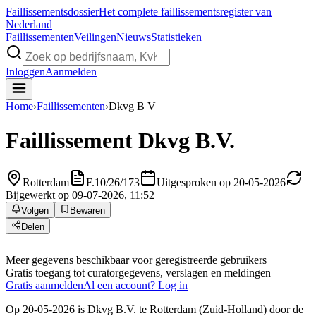
Faillissements
dossier
Het complete faillissementsregister van
Nederland
Faillissementen
Veilingen
Nieuws
Statistieken
Inloggen
Aanmelden
Home
›
Faillissementen
›
Dkvg B V
Faillissement
Dkvg B.V.
Rotterdam
F.10/26/173
Uitgesproken op 20-05-2026
Bijgewerkt op 09-07-2026, 11:52
Volgen
Bewaren
Delen
Meer gegevens beschikbaar voor geregistreerde gebruikers
Gratis toegang tot curatorgegevens, verslagen en meldingen
Gratis aanmelden
Al een account? Log in
Op 20-05-2026 is Dkvg B.V. te Rotterdam (Zuid-Holland) door de