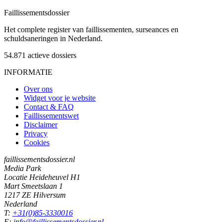
Faillissements
dossier
Het complete register van faillissementen, surseances en
schuldsaneringen in Nederland.
54.871
actieve dossiers
INFORMATIE
Over ons
Widget voor je website
Contact & FAQ
Faillissementswet
Disclaimer
Privacy
Cookies
faillissementsdossier.nl
Media Park
Locatie Heideheuvel H1
Mart Smeetslaan 1
1217 ZE Hilversum
Nederland
T:
+31(0)85-3330016
E:
info@faillissementsdossier.nl