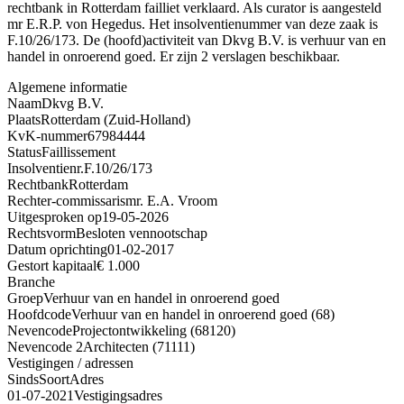
rechtbank in Rotterdam failliet verklaard. Als curator is aangesteld
mr E.R.P. von Hegedus. Het insolventienummer van deze zaak is
F.10/26/173. De (hoofd)activiteit van Dkvg B.V. is verhuur van en
handel in onroerend goed. Er zijn 2 verslagen beschikbaar.
Algemene informatie
Naam
Dkvg B.V.
Plaats
Rotterdam (Zuid-Holland)
KvK-nummer
67984444
Status
Faillissement
Insolventienr.
F.10/26/173
Rechtbank
Rotterdam
Rechter-commissaris
mr. E.A. Vroom
Uitgesproken op
19-05-2026
Rechtsvorm
Besloten vennootschap
Datum oprichting
01-02-2017
Gestort kapitaal
€ 1.000
Branche
Groep
Verhuur van en handel in onroerend goed
Hoofdcode
Verhuur van en handel in onroerend goed (68)
Nevencode
Projectontwikkeling (68120)
Nevencode 2
Architecten (71111)
Vestigingen / adressen
Sinds
Soort
Adres
01-07-2021
Vestigingsadres