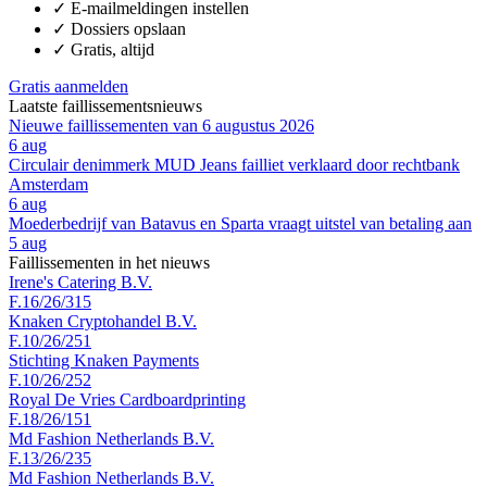
✓
E-mailmeldingen instellen
✓
Dossiers opslaan
✓
Gratis, altijd
Gratis aanmelden
Laatste faillissementsnieuws
Nieuwe faillissementen van 6 augustus 2026
6 aug
Circulair denimmerk MUD Jeans failliet verklaard door rechtbank
Amsterdam
6 aug
Moederbedrijf van Batavus en Sparta vraagt uitstel van betaling aan
5 aug
Faillissementen in het nieuws
Irene's Catering B.V.
F.16/26/315
Knaken Cryptohandel B.V.
F.10/26/251
Stichting Knaken Payments
F.10/26/252
Royal De Vries Cardboardprinting
F.18/26/151
Md Fashion Netherlands B.V.
F.13/26/235
Md Fashion Netherlands B.V.