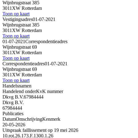
Wijnbrugstraat 385
3011XW Rotterdam
Toon op kaart
Vestigingsadres
01-07-2021
Wijnbrugstraat 385
3011XW Rotterdam
Toon op kaart
01-07-2021
Correspondentieadres
Wijnbrugstraat 69
3011XW Rotterdam
Toon op kaart
Correspondentieadres
01-07-2021
Wijnbrugstraat 69
3011XW Rotterdam
Toon op kaart
Handelsnamen
Handelend onder
KvK nummer
Dkvg B.V.
67984444
Dkvg B.V.
67984444
Publicaties
Datum
Omschrijving
Kenmerk
20-05-2026
Uitspraak faillissement op 19 mei 2026
10.rot.26.173.F.1300.1.26