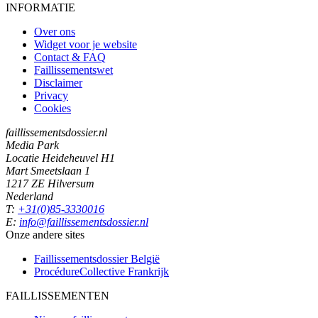
INFORMATIE
Over ons
Widget voor je website
Contact & FAQ
Faillissementswet
Disclaimer
Privacy
Cookies
faillissementsdossier.nl
Media Park
Locatie Heideheuvel H1
Mart Smeetslaan 1
1217 ZE Hilversum
Nederland
T:
+31(0)85-3330016
E:
info@faillissementsdossier.nl
Onze andere sites
Faillissementsdossier
België
ProcédureCollective
Frankrijk
FAILLISSEMENTEN