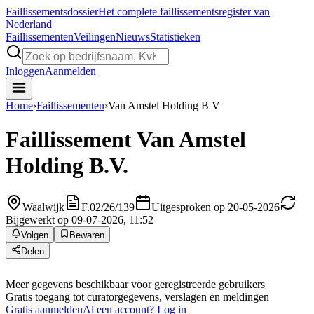
Faillissements
dossier
Het complete faillissementsregister van
Nederland
Faillissementen
Veilingen
Nieuws
Statistieken
Inloggen
Aanmelden
Home
›
Faillissementen
›
Van Amstel Holding B V
Faillissement
Van Amstel
Holding B.V.
Waalwijk
F.02/26/139
Uitgesproken op 20-05-2026
Bijgewerkt op 09-07-2026, 11:52
Volgen
Bewaren
Delen
Meer gegevens beschikbaar voor geregistreerde gebruikers
Gratis toegang tot curatorgegevens, verslagen en meldingen
Gratis aanmelden
Al een account? Log in