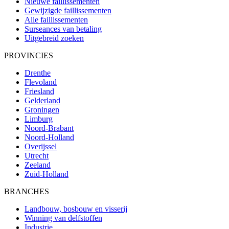
Nieuwe faillissementen
Gewijzigde faillissementen
Alle faillissementen
Surseances van betaling
Uitgebreid zoeken
PROVINCIES
Drenthe
Flevoland
Friesland
Gelderland
Groningen
Limburg
Noord-Brabant
Noord-Holland
Overijssel
Utrecht
Zeeland
Zuid-Holland
BRANCHES
Landbouw, bosbouw en visserij
Winning van delfstoffen
Industrie