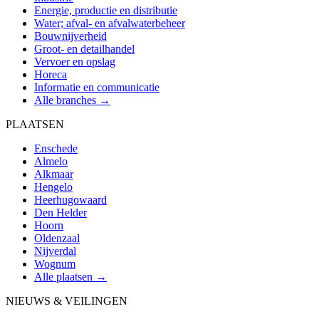
Energie, productie en distributie
Water; afval- en afvalwaterbeheer
Bouwnijverheid
Groot- en detailhandel
Vervoer en opslag
Horeca
Informatie en communicatie
Alle branches →
PLAATSEN
Enschede
Almelo
Alkmaar
Hengelo
Heerhugowaard
Den Helder
Hoorn
Oldenzaal
Nijverdal
Wognum
Alle plaatsen →
NIEUWS & VEILINGEN