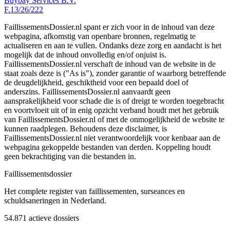
Buybay Services B.V.
F.13/26/222
FaillissementsDossier.nl spant er zich voor in de inhoud van deze
webpagina, afkomstig van openbare bronnen, regelmatig te
actualiseren en aan te vullen. Ondanks deze zorg en aandacht is het
mogelijk dat de inhoud onvolledig en/of onjuist is.
FaillissementsDossier.nl verschaft de inhoud van de website in de
staat zoals deze is ("As is"), zonder garantie of waarborg betreffende
de deugdelijkheid, geschiktheid voor een bepaald doel of
anderszins. FaillissementsDossier.nl aanvaardt geen
aansprakelijkheid voor schade die is of dreigt te worden toegebracht
en voortvloeit uit of in enig opzicht verband houdt met het gebruik
van FaillissementsDossier.nl of met de onmogelijkheid de website te
kunnen raadplegen. Behoudens deze disclaimer, is
FaillissementsDossier.nl niet verantwoordelijk voor kenbaar aan de
webpagina gekoppelde bestanden van derden. Koppeling houdt
geen bekrachtiging van die bestanden in.
Faillissements
dossier
Het complete register van faillissementen, surseances en
schuldsaneringen in Nederland.
54.871
actieve dossiers