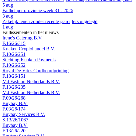
5 aug
Failliet per provincie week 31 - 2026
3 aug
Zakelijk lenen zonder recente jaarcijfers uitgelegd
1 aug
Faillissementen in het nieuws
Irene's Catering B.V.
F.16/26/315
Knaken Cryptohandel B.V.
F.10/26/251
Stichting Knaken Payments
F.10/26/252
Royal De Vries Cardboardprinting
F.18/26/151
Md Fashion Netherlands B.V.
F.13/26/235
Md Fashion Netherlands B.V.
F.09/26/268
Buybay B.V.
F.03/26/174
Buybay Services B.V.
S.13/26/1067
Buybay B.V.
F.13/26/220