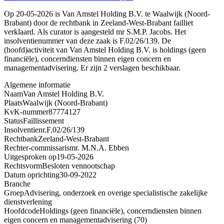
Op 20-05-2026 is Van Amstel Holding B.V. te Waalwijk (Noord-
Brabant) door de rechtbank in Zeeland-West-Brabant failliet
verklaard. Als curator is aangesteld mr S.M.P. Jacobs. Het
insolventienummer van deze zaak is F.02/26/139. De
(hoofd)activiteit van Van Amstel Holding B.V. is holdings (geen
financiële), concerndiensten binnen eigen concern en
managementadvisering. Er zijn 2 verslagen beschikbaar.
Algemene informatie
Naam
Van Amstel Holding B.V.
Plaats
Waalwijk (Noord-Brabant)
KvK-nummer
87774127
Status
Faillissement
Insolventienr.
F.02/26/139
Rechtbank
Zeeland-West-Brabant
Rechter-commissaris
mr. M.N.A. Ebben
Uitgesproken op
19-05-2026
Rechtsvorm
Besloten vennootschap
Datum oprichting
30-09-2022
Branche
Groep
Advisering, onderzoek en overige specialistische zakelijke
dienstverlening
Hoofdcode
Holdings (geen financiële), concerndiensten binnen
eigen concern en managementadvisering (70)