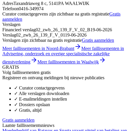
Adres
Taxandriaweg 8 c, 5141PA WAALWIJK
Telefoon
0416-349974
Curator contactgegevens zijn zichtbaar na gratis registratie
Gratis
aanmelden
Verslagen
Financieel verslag
02_zwb_26_139_F_V_02_B
19-06-2026
Verslag
02_zwb_26_139_F_V_01
19-06-2026
Verslagen zijn zichtbaar na gratis registratie
Gratis aanmelden
Meer faillissementen in Noord-Brabant
Meer faillissementen in
Advisering, onderzoek en overige specialistische zakelijke
dienstverlening
Meer faillissementen in Waalwijk
GRATIS
Volg faillissementen gratis
Registreer en ontvang meldingen bij nieuwe publicaties
✓
Curator contactgegevens
✓
Alle verslagen downloaden
✓
E-mailmeldingen instellen
✓
Dossiers opslaan
✓
Gratis, altijd
Gratis aanmelden
Laatste faillissementsnieuws
Moederbedrijf van Batavus en Sparta vraagt uitstel van betaling aan