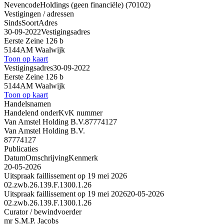
Nevencode
Holdings (geen financiële) (70102)
Vestigingen / adressen
Sinds
Soort
Adres
30-09-2022
Vestigingsadres
Eerste Zeine 126 b
5144AM Waalwijk
Toon op kaart
Vestigingsadres
30-09-2022
Eerste Zeine 126 b
5144AM Waalwijk
Toon op kaart
Handelsnamen
Handelend onder
KvK nummer
Van Amstel Holding B.V.
87774127
Van Amstel Holding B.V.
87774127
Publicaties
Datum
Omschrijving
Kenmerk
20-05-2026
Uitspraak faillissement op 19 mei 2026
02.zwb.26.139.F.1300.1.26
Uitspraak faillissement op 19 mei 2026
20-05-2026
02.zwb.26.139.F.1300.1.26
Curator / bewindvoerder
mr S.M.P. Jacobs