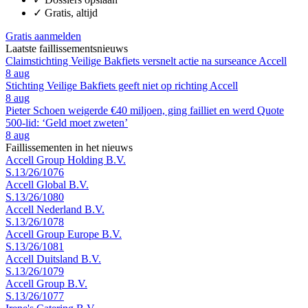
✓
Gratis, altijd
Gratis aanmelden
Laatste faillissementsnieuws
Claimstichting Veilige Bakfiets versnelt actie na surseance Accell
8 aug
Stichting Veilige Bakfiets geeft niet op richting Accell
8 aug
Pieter Schoen weigerde €40 miljoen, ging failliet en werd Quote
500-lid: ‘Geld moet zweten’
8 aug
Faillissementen in het nieuws
Accell Group Holding B.V.
S.13/26/1076
Accell Global B.V.
S.13/26/1080
Accell Nederland B.V.
S.13/26/1078
Accell Group Europe B.V.
S.13/26/1081
Accell Duitsland B.V.
S.13/26/1079
Accell Group B.V.
S.13/26/1077