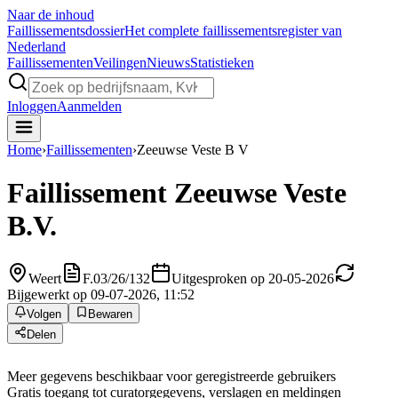
Naar de inhoud
Faillissements
dossier
Het complete faillissementsregister van
Nederland
Faillissementen
Veilingen
Nieuws
Statistieken
Inloggen
Aanmelden
Home
›
Faillissementen
›
Zeeuwse Veste B V
Faillissement
Zeeuwse Veste
B.V.
Weert
F.03/26/132
Uitgesproken op 20-05-2026
Bijgewerkt op 09-07-2026, 11:52
Volgen
Bewaren
Delen
Meer gegevens beschikbaar voor geregistreerde gebruikers
Gratis toegang tot curatorgegevens, verslagen en meldingen