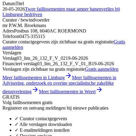
Datum
Titel
20-05-2026
Twee faillissementen maar amper banenverlies bij
Limburgse bedrijven
Curator / bewindvoerder
mr P.W.M. Broekmans
Adres
Postbus 108, 6040AC ROERMOND
Telefoon
0475-335115
Curator contactgegevens zijn zichtbaar na gratis registratie
Gratis
aanmelden
Verslagen
Verslag
03_lim_26_132_F_V_02
19-06-2026
Financieel verslag
03_lim_26_132_F_V_01_B
19-06-2026
Verslagen zijn zichtbaar na gratis registratie
Gratis aanmelden
Meer faillissementen in Limburg
Meer faillissementen in
Advisering, onderzoek en overige specialistische zakelijke
dienstverlening
Meer faillissementen in Weert
GRATIS
Volg faillissementen gratis
Registreer en ontvang meldingen bij nieuwe publicaties
✓
Curator contactgegevens
✓
Alle verslagen downloaden
✓
E-mailmeldingen instellen
✓
Dossiers opslaan