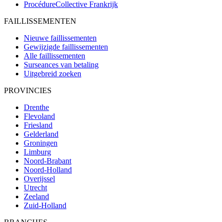
ProcédureCollective
Frankrijk
FAILLISSEMENTEN
Nieuwe faillissementen
Gewijzigde faillissementen
Alle faillissementen
Surseances van betaling
Uitgebreid zoeken
PROVINCIES
Drenthe
Flevoland
Friesland
Gelderland
Groningen
Limburg
Noord-Brabant
Noord-Holland
Overijssel
Utrecht
Zeeland
Zuid-Holland