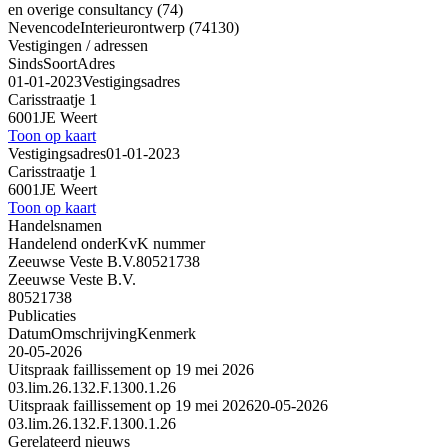
en overige consultancy (74)
Nevencode
Interieurontwerp (74130)
Vestigingen / adressen
Sinds
Soort
Adres
01-01-2023
Vestigingsadres
Carisstraatje 1
6001JE Weert
Toon op kaart
Vestigingsadres
01-01-2023
Carisstraatje 1
6001JE Weert
Toon op kaart
Handelsnamen
Handelend onder
KvK nummer
Zeeuwse Veste B.V.
80521738
Zeeuwse Veste B.V.
80521738
Publicaties
Datum
Omschrijving
Kenmerk
20-05-2026
Uitspraak faillissement op 19 mei 2026
03.lim.26.132.F.1300.1.26
Uitspraak faillissement op 19 mei 2026
20-05-2026
03.lim.26.132.F.1300.1.26
Gerelateerd nieuws