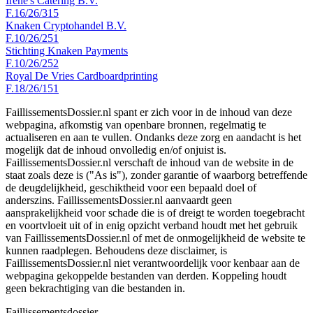
Irene's Catering B.V.
F.16/26/315
Knaken Cryptohandel B.V.
F.10/26/251
Stichting Knaken Payments
F.10/26/252
Royal De Vries Cardboardprinting
F.18/26/151
FaillissementsDossier.nl spant er zich voor in de inhoud van deze
webpagina, afkomstig van openbare bronnen, regelmatig te
actualiseren en aan te vullen. Ondanks deze zorg en aandacht is het
mogelijk dat de inhoud onvolledig en/of onjuist is.
FaillissementsDossier.nl verschaft de inhoud van de website in de
staat zoals deze is ("As is"), zonder garantie of waarborg betreffende
de deugdelijkheid, geschiktheid voor een bepaald doel of
anderszins. FaillissementsDossier.nl aanvaardt geen
aansprakelijkheid voor schade die is of dreigt te worden toegebracht
en voortvloeit uit of in enig opzicht verband houdt met het gebruik
van FaillissementsDossier.nl of met de onmogelijkheid de website te
kunnen raadplegen. Behoudens deze disclaimer, is
FaillissementsDossier.nl niet verantwoordelijk voor kenbaar aan de
webpagina gekoppelde bestanden van derden. Koppeling houdt
geen bekrachtiging van die bestanden in.
Faillissements
dossier