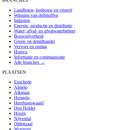
BRANCHES
Landbouw, bosbouw en visserij
Winning van delfstoffen
Industrie
Energie, productie en distributie
Water; afval- en afvalwaterbeheer
Bouwnijverheid
Groot- en detailhandel
Vervoer en opslag
Horeca
Informatie en communicatie
Alle branches →
PLAATSEN
Enschede
Almelo
Alkmaar
Hengelo
Heerhugowaard
Den Helder
Hoorn
Nijverdal
Oldenzaal
Wognum