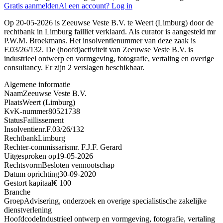
Gratis aanmelden
Al een account? Log in
Op 20-05-2026 is Zeeuwse Veste B.V. te Weert (Limburg) door de
rechtbank in Limburg failliet verklaard. Als curator is aangesteld mr
P.W.M. Broekmans. Het insolventienummer van deze zaak is
F.03/26/132. De (hoofd)activiteit van Zeeuwse Veste B.V. is
industrieel ontwerp en vormgeving, fotografie, vertaling en overige
consultancy. Er zijn 2 verslagen beschikbaar.
Algemene informatie
Naam
Zeeuwse Veste B.V.
Plaats
Weert (Limburg)
KvK-nummer
80521738
Status
Faillissement
Insolventienr.
F.03/26/132
Rechtbank
Limburg
Rechter-commissaris
mr. F.J.F. Gerard
Uitgesproken op
19-05-2026
Rechtsvorm
Besloten vennootschap
Datum oprichting
30-09-2020
Gestort kapitaal
€ 100
Branche
Groep
Advisering, onderzoek en overige specialistische zakelijke
dienstverlening
Hoofdcode
Industrieel ontwerp en vormgeving, fotografie, vertaling