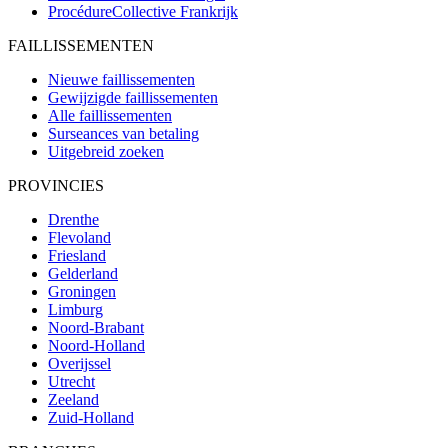
ProcédureCollective
Frankrijk
FAILLISSEMENTEN
Nieuwe faillissementen
Gewijzigde faillissementen
Alle faillissementen
Surseances van betaling
Uitgebreid zoeken
PROVINCIES
Drenthe
Flevoland
Friesland
Gelderland
Groningen
Limburg
Noord-Brabant
Noord-Holland
Overijssel
Utrecht
Zeeland
Zuid-Holland