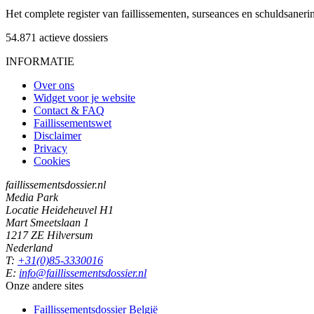
Het complete register van faillissementen, surseances en schuldsaner
54.871
actieve dossiers
INFORMATIE
Over ons
Widget voor je website
Contact & FAQ
Faillissementswet
Disclaimer
Privacy
Cookies
faillissementsdossier.nl
Media Park
Locatie Heideheuvel H1
Mart Smeetslaan 1
1217 ZE Hilversum
Nederland
T:
+31(0)85-3330016
E:
info@faillissementsdossier.nl
Onze andere sites
Faillissementsdossier
België