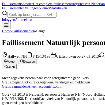
Faillissements
dossier
Het complete faillissementsregister van Nederla
Faillissementen
Veilingen
Nieuws
Statistieken
Inloggen
Aanmelden
Home
›
Faillissementen
›
Lange
Faillissement
Natuurlijk persoo
Halfweg NH
F.15/13/198
Uitgesproken op 27-03-2013
Volgen
Bewaren
Delen
Meer gegevens beschikbaar voor geregistreerde gebruikers
Gratis toegang tot curatorgegevens, verslagen en meldingen
Gratis aanmelden
Al een account? Log in
Op 27-03-2013 is Natuurlijk persoon te Halfweg NH (Noord-Holland) d
is F.15/13/198. De (hoofd)activiteit van Natuurlijk persoon is industr
geen verslagen beschikbaar.