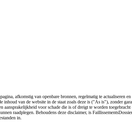
bpagina, afkomstig van openbare bronnen, regelmatig te actualiseren en 
 de inhoud van de website in de staat zoals deze is ("As is"), zonder ga
n aansprakelijkheid voor schade die is of dreigt te worden toegebracht 
 kunnen raadplegen. Behoudens deze disclaimer, is FaillissementsDossi
estanden in.