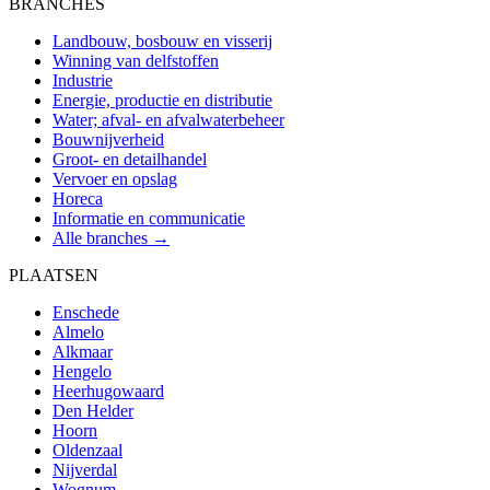
BRANCHES
Landbouw, bosbouw en visserij
Winning van delfstoffen
Industrie
Energie, productie en distributie
Water; afval- en afvalwaterbeheer
Bouwnijverheid
Groot- en detailhandel
Vervoer en opslag
Horeca
Informatie en communicatie
Alle branches →
PLAATSEN
Enschede
Almelo
Alkmaar
Hengelo
Heerhugowaard
Den Helder
Hoorn
Oldenzaal
Nijverdal
Wognum