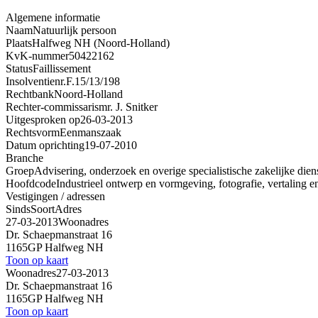
Algemene informatie
Naam
Natuurlijk persoon
Plaats
Halfweg NH (Noord-Holland)
KvK-nummer
50422162
Status
Faillissement
Insolventienr.
F.15/13/198
Rechtbank
Noord-Holland
Rechter-commissaris
mr. J. Snitker
Uitgesproken op
26-03-2013
Rechtsvorm
Eenmanszaak
Datum oprichting
19-07-2010
Branche
Groep
Advisering, onderzoek en overige specialistische zakelijke dien
Hoofdcode
Industrieel ontwerp en vormgeving, fotografie, vertaling e
Vestigingen / adressen
Sinds
Soort
Adres
27-03-2013
Woonadres
Dr. Schaepmanstraat 16
1165GP Halfweg NH
Toon op kaart
Woonadres
27-03-2013
Dr. Schaepmanstraat 16
1165GP Halfweg NH
Toon op kaart