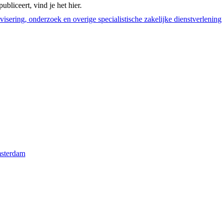
bliceert, vind je het hier.
visering, onderzoek en overige specialistische zakelijke dienstverlening
msterdam