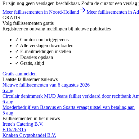
Er zijn nog geen verslagen beschikbaar. Zodra de curator een verslag pu
Meer faillissementen in Noord-Holland
Meer faillissementen in Ad
GRATIS
Volg faillissementen gratis
Registreer en ontvang meldingen bij nieuwe publicaties
✓
Curator contactgegevens
✓
Alle verslagen downloaden
✓
E-mailmeldingen instellen
✓
Dossiers opslaan
✓
Gratis, altijd
Gratis aanmelden
Laatste faillissementsnieuws
Nieuwe faillissementen van 6 augustus 2026
6 aug
Circulair denimmerk MUD Jeans failliet verklaard door rechtbank A
6 aug
Moederbedrijf van Batavus en Sparta vraagt uitstel van betaling aan
5 aug
Faillissementen in het nieuws
Irene's Catering B.V.
F.16/26/315
Knaken Cryptohandel B.V.