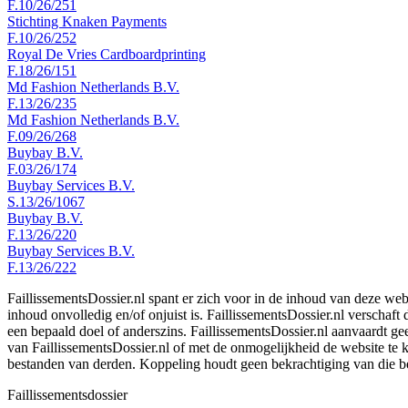
F.10/26/251
Stichting Knaken Payments
F.10/26/252
Royal De Vries Cardboardprinting
F.18/26/151
Md Fashion Netherlands B.V.
F.13/26/235
Md Fashion Netherlands B.V.
F.09/26/268
Buybay B.V.
F.03/26/174
Buybay Services B.V.
S.13/26/1067
Buybay B.V.
F.13/26/220
Buybay Services B.V.
F.13/26/222
FaillissementsDossier.nl spant er zich voor in de inhoud van deze we
inhoud onvolledig en/of onjuist is. FaillissementsDossier.nl verschaft
een bepaald doel of anderszins. FaillissementsDossier.nl aanvaardt gee
van FaillissementsDossier.nl of met de onmogelijkheid de website te
bestanden van derden. Koppeling houdt geen bekrachtiging van die b
Faillissements
dossier