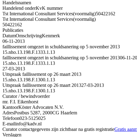
Handelsnamen
Handelend onder
KvK nummer
Tst International Consultant Services
(voormalig)
50422162
Tst International Consultant Services
(voormalig)
50422162
Publicaties
Datum
Omschrijving
Kenmerk
06-11-2013
faillissement omgezet in schuldsanering op 5 november 2013
15.nho.13.198.F.1333.1.13
faillissement omgezet in schuldsanering op 5 november 2013
06-11-2
15.nho.13.198.F.1333.1.13
27-03-2013
Uitspraak faillissement op 26 maart 2013
15.nho.13.198.F.1300.1.13
Uitspraak faillissement op 26 maart 2013
27-03-2013
15.nho.13.198.F.1300.1.13
Curator / bewindvoerder
mr. F.I. Eikenhorst
Kantoor
Köster Advocaten N.V.
Adres
Postbus 5287, 2000CG Haarlem
Telefoon
023-5125025
E-mail
info@kadv.nl
Curator contactgegevens zijn zichtbaar na gratis registratie
Gratis aan
Verslagen