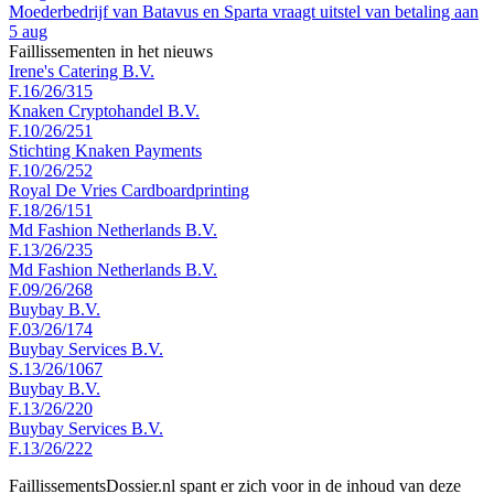
Moederbedrijf van Batavus en Sparta vraagt uitstel van betaling aan
5 aug
Faillissementen in het nieuws
Irene's Catering B.V.
F.16/26/315
Knaken Cryptohandel B.V.
F.10/26/251
Stichting Knaken Payments
F.10/26/252
Royal De Vries Cardboardprinting
F.18/26/151
Md Fashion Netherlands B.V.
F.13/26/235
Md Fashion Netherlands B.V.
F.09/26/268
Buybay B.V.
F.03/26/174
Buybay Services B.V.
S.13/26/1067
Buybay B.V.
F.13/26/220
Buybay Services B.V.
F.13/26/222
FaillissementsDossier.nl spant er zich voor in de inhoud van deze