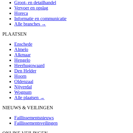
Groot- en detailhandel
Vervoer en opslag
Horeca
Informatie en communicatie
Alle branches →
PLAATSEN
Enschede
Almelo
Alkmaar
Hengelo
Heerhugowaard
Den Helder
Hoorn
Oldenzaal
Nijverdal
Wognum
Alle plaatsen →
NIEUWS & VEILINGEN
Faillissementsnieuws
Faillissementsveilingen