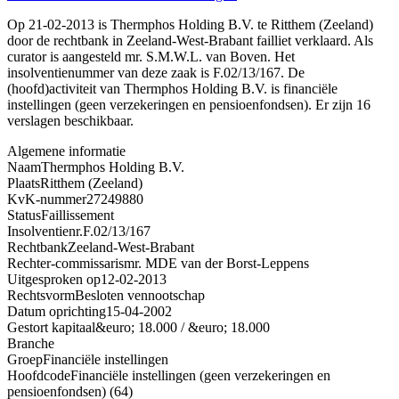
Op 21-02-2013 is Thermphos Holding B.V. te Ritthem (Zeeland)
door de rechtbank in Zeeland-West-Brabant failliet verklaard. Als
curator is aangesteld mr. S.M.W.L. van Boven. Het
insolventienummer van deze zaak is F.02/13/167. De
(hoofd)activiteit van Thermphos Holding B.V. is financiële
instellingen (geen verzekeringen en pensioenfondsen). Er zijn 16
verslagen beschikbaar.
Algemene informatie
Naam
Thermphos Holding B.V.
Plaats
Ritthem (Zeeland)
KvK-nummer
27249880
Status
Faillissement
Insolventienr.
F.02/13/167
Rechtbank
Zeeland-West-Brabant
Rechter-commissaris
mr. MDE van der Borst-Leppens
Uitgesproken op
12-02-2013
Rechtsvorm
Besloten vennootschap
Datum oprichting
15-04-2002
Gestort kapitaal
&euro; 18.000 / &euro; 18.000
Branche
Groep
Financiële instellingen
Hoofdcode
Financiële instellingen (geen verzekeringen en
pensioenfondsen) (64)