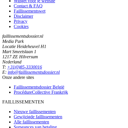
Widget voor je website
Contact & FAQ
Faillissementswet
Disclaimer
Privacy
Cookies
faillissementsdossier.nl
Media Park
Locatie Heideheuvel H1
Mart Smeetslaan 1
1217 ZE Hilversum
Nederland
T:
+31(0)85-3330016
E:
info@faillissementsdossier.nl
Onze andere sites
Faillissementsdossier
België
ProcédureCollective
Frankrijk
FAILLISSEMENTEN
Nieuwe faillissementen
Gewijzigde faillissementen
Alle faillissementen
Surseances van betaling