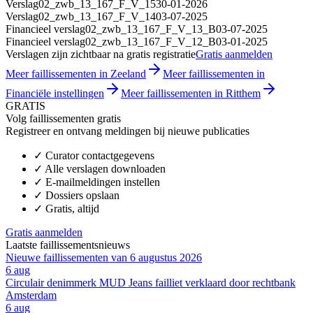
Verslag
02_zwb_13_167_F_V_15
30-01-2026
Verslag
02_zwb_13_167_F_V_14
03-07-2025
Financieel verslag
02_zwb_13_167_F_V_13_B
03-07-2025
Financieel verslag
02_zwb_13_167_F_V_12_B
03-01-2025
Verslagen zijn zichtbaar na gratis registratie
Gratis aanmelden
Meer faillissementen in Zeeland
Meer faillissementen in
Financiële instellingen
Meer faillissementen in Ritthem
GRATIS
Volg faillissementen gratis
Registreer en ontvang meldingen bij nieuwe publicaties
✓
Curator contactgegevens
✓
Alle verslagen downloaden
✓
E-mailmeldingen instellen
✓
Dossiers opslaan
✓
Gratis, altijd
Gratis aanmelden
Laatste faillissementsnieuws
Nieuwe faillissementen van 6 augustus 2026
6 aug
Circulair denimmerk MUD Jeans failliet verklaard door rechtbank
Amsterdam
6 aug