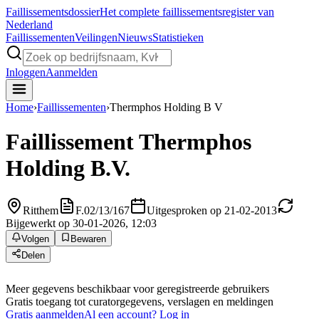
Faillissements
dossier
Het complete faillissementsregister van
Nederland
Faillissementen
Veilingen
Nieuws
Statistieken
Inloggen
Aanmelden
Home
›
Faillissementen
›
Thermphos Holding B V
Faillissement
Thermphos
Holding B.V.
Ritthem
F.02/13/167
Uitgesproken op 21-02-2013
Bijgewerkt op 30-01-2026, 12:03
Volgen
Bewaren
Delen
Meer gegevens beschikbaar voor geregistreerde gebruikers
Gratis toegang tot curatorgegevens, verslagen en meldingen
Gratis aanmelden
Al een account? Log in