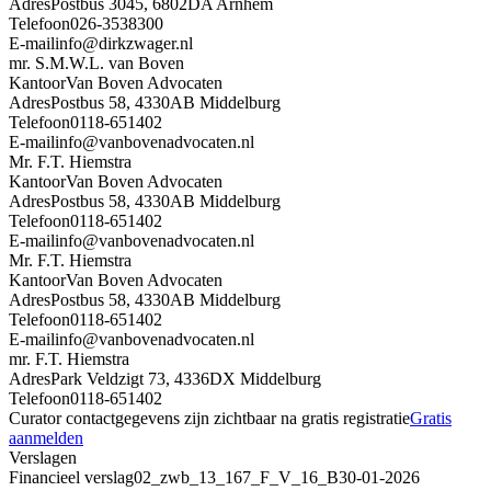
Adres
Postbus 3045, 6802DA Arnhem
Telefoon
026-3538300
E-mail
info@dirkzwager.nl
mr. S.M.W.L. van Boven
Kantoor
Van Boven Advocaten
Adres
Postbus 58, 4330AB Middelburg
Telefoon
0118-651402
E-mail
info@vanbovenadvocaten.nl
Mr. F.T. Hiemstra
Kantoor
Van Boven Advocaten
Adres
Postbus 58, 4330AB Middelburg
Telefoon
0118-651402
E-mail
info@vanbovenadvocaten.nl
Mr. F.T. Hiemstra
Kantoor
Van Boven Advocaten
Adres
Postbus 58, 4330AB Middelburg
Telefoon
0118-651402
E-mail
info@vanbovenadvocaten.nl
mr. F.T. Hiemstra
Adres
Park Veldzigt 73, 4336DX Middelburg
Telefoon
0118-651402
Curator contactgegevens zijn zichtbaar na gratis registratie
Gratis
aanmelden
Verslagen
Financieel verslag
02_zwb_13_167_F_V_16_B
30-01-2026