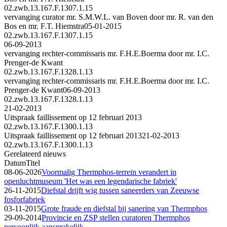
02.zwb.13.167.F.1307.1.15
vervanging curator mr. S.M.W.L. van Boven door mr. R. van den
Bos en mr. F.T. Hiemstra
05-01-2015
02.zwb.13.167.F.1307.1.15
06-09-2013
vervanging rechter-commissaris mr. F.H.E.Boerma door mr. I.C.
Prenger-de Kwant
02.zwb.13.167.F.1328.1.13
vervanging rechter-commissaris mr. F.H.E.Boerma door mr. I.C.
Prenger-de Kwant
06-09-2013
02.zwb.13.167.F.1328.1.13
21-02-2013
Uitspraak faillissement op 12 februari 2013
02.zwb.13.167.F.1300.1.13
Uitspraak faillissement op 12 februari 2013
21-02-2013
02.zwb.13.167.F.1300.1.13
Gerelateerd nieuws
Datum
Titel
08-06-2026
Voormalig Thermphos-terrein verandert in
openluchtmuseum 'Het was een legendarische fabriek'
26-11-2015
Diefstal drijft wig tussen saneerders van Zeeuwse
fosforfabriek
03-11-2015
Grote fraude en diefstal bij sanering van Thermphos
29-09-2014
Provincie en ZSP stellen curatoren Thermphos
persoonlijk aansprakelijk