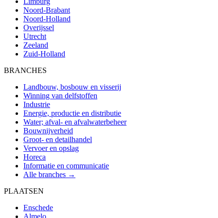
Limburg
Noord-Brabant
Noord-Holland
Overijssel
Utrecht
Zeeland
Zuid-Holland
BRANCHES
Landbouw, bosbouw en visserij
Winning van delfstoffen
Industrie
Energie, productie en distributie
Water; afval- en afvalwaterbeheer
Bouwnijverheid
Groot- en detailhandel
Vervoer en opslag
Horeca
Informatie en communicatie
Alle branches →
PLAATSEN
Enschede
Almelo