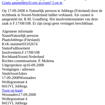
Gratis aanmelden
Al een account? Log in
Op 17-09-2008 is Natuurlijk persoon te Jubbega (Friesland) door de
rechtbank in Noord-Nederland failliet verklaard. Als curator is
aangesteld mr. R.M. Goudberg. Het insolventienummer van deze
zaak is F.17/08/108. Er zijn (nog) geen verslagen beschikbaar.
Algemene informatie
Naam
Natuurlijk persoon
Plaats
Jubbega (Friesland)
KvK-nummer
01102674
Status
Faillissement
Insolventienr.
F.17/08/108
Rechtbank
Noord-Nederland
Rechter-commissaris
mr. P. Molema
Uitgesproken op
16-09-2008
Vestigingen / adressen
Sinds
Soort
Adres
17-09-2008
Woonadres
Wollegrasstraat 4
8411VL Jubbega
Toon op kaart
Woonadres
17-09-2008
Wollegrasstraat 4
8411VL Jubbega