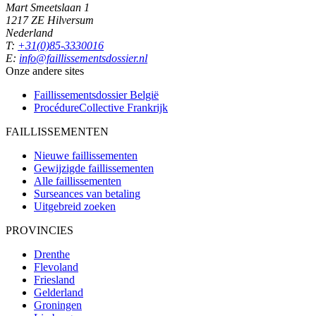
Mart Smeetslaan 1
1217 ZE Hilversum
Nederland
T:
+31(0)85-3330016
E:
info@faillissementsdossier.nl
Onze andere sites
Faillissementsdossier
België
ProcédureCollective
Frankrijk
FAILLISSEMENTEN
Nieuwe faillissementen
Gewijzigde faillissementen
Alle faillissementen
Surseances van betaling
Uitgebreid zoeken
PROVINCIES
Drenthe
Flevoland
Friesland
Gelderland
Groningen