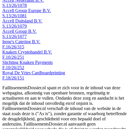
Accell Nederland B.V.
S.13/26/1078
Accell Group Europe B.V.
S.13/26/1081
Accell Duitsland B.V.
S.13/26/1079
Accell Group B.V.
S.13/26/1077
Irene's Catering B.V.
F.16/26/315
Knaken Cryptohandel B.V.
F.10/26/251
Stichting Knaken Payments
F.10/26/252
Royal De Vries Cardboardprinting
F.18/26/151
FaillissementsDossier.nl spant er zich voor in de inhoud van deze
webpagina, afkomstig van openbare bronnen, regelmatig te
actualiseren en aan te vullen. Ondanks deze zorg en aandacht is het
mogelijk dat de inhoud onvolledig en/of onjuist is.
FaillissementsDossier.nl verschaft de inhoud van de website in de
staat zoals deze is ("As is"), zonder garantie of waarborg betreffende
de deugdelijkheid, geschiktheid voor een bepaald doel of
anderszins. FaillissementsDossier.nl aanvaardt geen