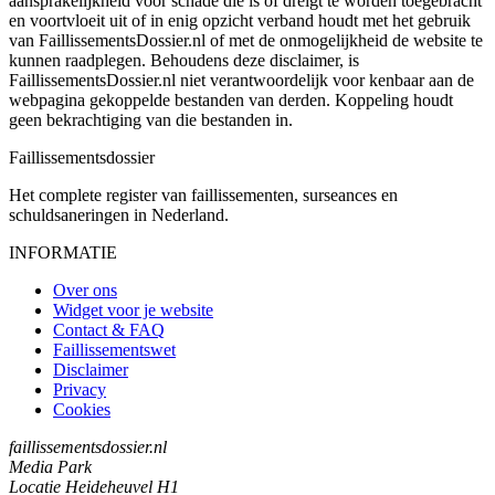
aansprakelijkheid voor schade die is of dreigt te worden toegebracht
en voortvloeit uit of in enig opzicht verband houdt met het gebruik
van FaillissementsDossier.nl of met de onmogelijkheid de website te
kunnen raadplegen. Behoudens deze disclaimer, is
FaillissementsDossier.nl niet verantwoordelijk voor kenbaar aan de
webpagina gekoppelde bestanden van derden. Koppeling houdt
geen bekrachtiging van die bestanden in.
Faillissements
dossier
Het complete register van faillissementen, surseances en
schuldsaneringen in Nederland.
INFORMATIE
Over ons
Widget voor je website
Contact & FAQ
Faillissementswet
Disclaimer
Privacy
Cookies
faillissementsdossier.nl
Media Park
Locatie Heideheuvel H1