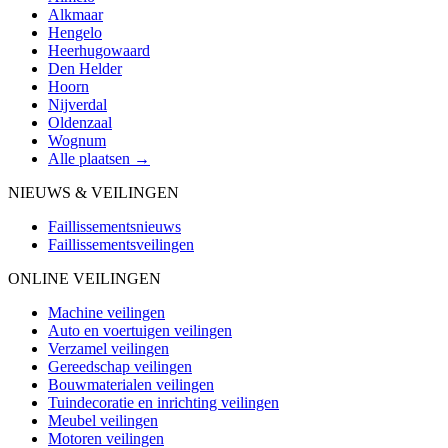
Alkmaar
Hengelo
Heerhugowaard
Den Helder
Hoorn
Nijverdal
Oldenzaal
Wognum
Alle plaatsen →
NIEUWS & VEILINGEN
Faillissementsnieuws
Faillissementsveilingen
ONLINE VEILINGEN
Machine veilingen
Auto en voertuigen veilingen
Verzamel veilingen
Gereedschap veilingen
Bouwmaterialen veilingen
Tuindecoratie en inrichting veilingen
Meubel veilingen
Motoren veilingen