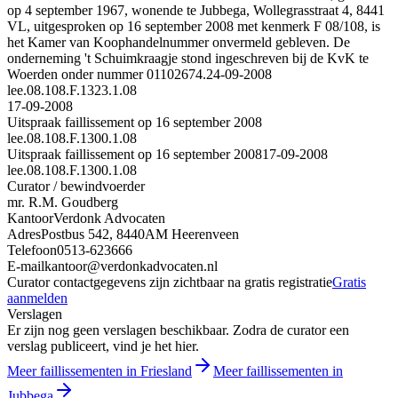
op 4 september 1967, wonende te Jubbega, Wollegrasstraat 4, 8441
VL, uitgesproken op 16 september 2008 met kenmerk F 08/108, is
het Kamer van Koophandelnummer onvermeld gebleven. De
onderneming 't Schuimkraagje stond ingeschreven bij de KvK te
Woerden onder nummer 01102674.
24-09-2008
lee.08.108.F.1323.1.08
17-09-2008
Uitspraak faillissement op 16 september 2008
lee.08.108.F.1300.1.08
Uitspraak faillissement op 16 september 2008
17-09-2008
lee.08.108.F.1300.1.08
Curator / bewindvoerder
mr. R.M. Goudberg
Kantoor
Verdonk Advocaten
Adres
Postbus 542, 8440AM Heerenveen
Telefoon
0513-623666
E-mail
kantoor@verdonkadvocaten.nl
Curator contactgegevens zijn zichtbaar na gratis registratie
Gratis
aanmelden
Verslagen
Er zijn nog geen verslagen beschikbaar. Zodra de curator een
verslag publiceert, vind je het hier.
Meer faillissementen in Friesland
Meer faillissementen in
Jubbega