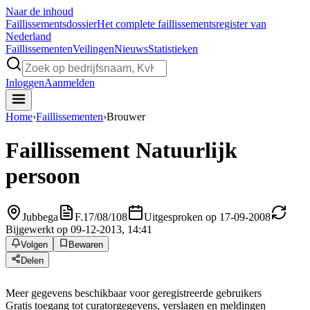
Naar de inhoud
Faillissements
dossier
Het complete faillissementsregister van
Nederland
Faillissementen
Veilingen
Nieuws
Statistieken
Inloggen
Aanmelden
Home
›
Faillissementen
›
Brouwer
Faillissement
Natuurlijk
persoon
Jubbega
F.17/08/108
Uitgesproken op 17-09-2008
Bijgewerkt op 09-12-2013, 14:41
Volgen
Bewaren
Delen
Meer gegevens beschikbaar voor geregistreerde gebruikers
Gratis toegang tot curatorgegevens, verslagen en meldingen