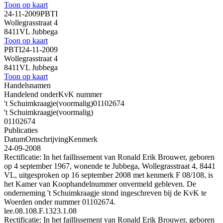
Toon op kaart
24-11-2009
PBTI
Wollegrasstraat 4
8411VL Jubbega
Toon op kaart
PBTI
24-11-2009
Wollegrasstraat 4
8411VL Jubbega
Toon op kaart
Handelsnamen
Handelend onder
KvK nummer
't Schuimkraagje
(voormalig)
01102674
't Schuimkraagje
(voormalig)
01102674
Publicaties
Datum
Omschrijving
Kenmerk
24-09-2008
Rectificatie: In het faillissement van Ronald Erik Brouwer, geboren
op 4 september 1967, wonende te Jubbega, Wollegrasstraat 4, 8441
VL, uitgesproken op 16 september 2008 met kenmerk F 08/108, is
het Kamer van Koophandelnummer onvermeld gebleven. De
onderneming 't Schuimkraagje stond ingeschreven bij de KvK te
Woerden onder nummer 01102674.
lee.08.108.F.1323.1.08
Rectificatie: In het faillissement van Ronald Erik Brouwer, geboren