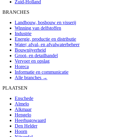
Zuid-Holland
BRANCHES
Landbouw, bosbouw en visserij
Winning van delfstoffen
Industrie
Energie, productie en distributie
Water; afval- en afvalwaterbeheer
Bouwnijverheid
Groot- en detailhandel
Vervoer en opslag
Horeca
Informatie en communicatie
Alle branches →
PLAATSEN
Enschede
Almelo
Alkmaar
Hengelo
Heerhugowaard
Den Helder
Hoorn
Nijverdal