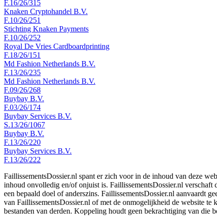
F.16/26/315
Knaken Cryptohandel B.V.
F.10/26/251
Stichting Knaken Payments
F.10/26/252
Royal De Vries Cardboardprinting
F.18/26/151
Md Fashion Netherlands B.V.
F.13/26/235
Md Fashion Netherlands B.V.
F.09/26/268
Buybay B.V.
F.03/26/174
Buybay Services B.V.
S.13/26/1067
Buybay B.V.
F.13/26/220
Buybay Services B.V.
F.13/26/222
FaillissementsDossier.nl spant er zich voor in de inhoud van deze we
inhoud onvolledig en/of onjuist is. FaillissementsDossier.nl verschaft
een bepaald doel of anderszins. FaillissementsDossier.nl aanvaardt gee
van FaillissementsDossier.nl of met de onmogelijkheid de website te
bestanden van derden. Koppeling houdt geen bekrachtiging van die b