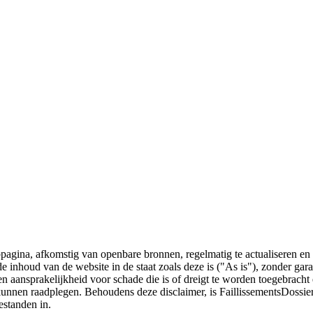
bpagina, afkomstig van openbare bronnen, regelmatig te actualiseren en 
 de inhoud van de website in de staat zoals deze is ("As is"), zonder ga
n aansprakelijkheid voor schade die is of dreigt te worden toegebracht 
 kunnen raadplegen. Behoudens deze disclaimer, is FaillissementsDossi
estanden in.