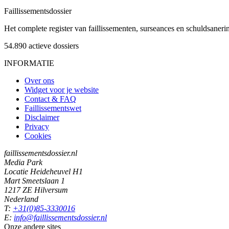
Faillissements
dossier
Het complete register van faillissementen, surseances en schuldsaner
54.890
actieve dossiers
INFORMATIE
Over ons
Widget voor je website
Contact & FAQ
Faillissementswet
Disclaimer
Privacy
Cookies
faillissementsdossier.nl
Media Park
Locatie Heideheuvel H1
Mart Smeetslaan 1
1217 ZE Hilversum
Nederland
T:
+31(0)85-3330016
E:
info@faillissementsdossier.nl
Onze andere sites