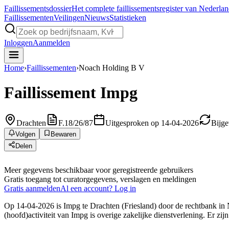
Faillissements
dossier
Het complete faillissementsregister van Nederla
Faillissementen
Veilingen
Nieuws
Statistieken
Inloggen
Aanmelden
Home
›
Faillissementen
›
Noach Holding B V
Faillissement
Impg
Drachten
F.18/26/87
Uitgesproken op 14-04-2026
Bijge
Volgen
Bewaren
Delen
Meer gegevens beschikbaar voor geregistreerde gebruikers
Gratis toegang tot curatorgegevens, verslagen en meldingen
Gratis aanmelden
Al een account? Log in
Op 14-04-2026 is Impg te Drachten (Friesland) door de rechtbank in 
(hoofd)activiteit van Impg is overige zakelijke dienstverlening. Er zij