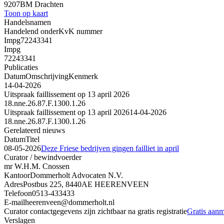
9207BM Drachten
Toon op kaart
Handelsnamen
Handelend onder
KvK nummer
Impg
72243341
Impg
72243341
Publicaties
Datum
Omschrijving
Kenmerk
14-04-2026
Uitspraak faillissement op 13 april 2026
18.nne.26.87.F.1300.1.26
Uitspraak faillissement op 13 april 2026
14-04-2026
18.nne.26.87.F.1300.1.26
Gerelateerd nieuws
Datum
Titel
08-05-2026
Deze Friese bedrijven gingen failliet in april
Curator / bewindvoerder
mr W.H.M. Cnossen
Kantoor
Dommerholt Advocaten N.V.
Adres
Postbus 225, 8440AE HEERENVEEN
Telefoon
0513-433433
E-mail
heerenveen@dommerholt.nl
Curator contactgegevens zijn zichtbaar na gratis registratie
Gratis aan
Verslagen