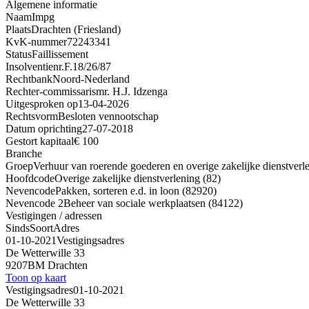
Algemene informatie
Naam
Impg
Plaats
Drachten (Friesland)
KvK-nummer
72243341
Status
Faillissement
Insolventienr.
F.18/26/87
Rechtbank
Noord-Nederland
Rechter-commissaris
mr. H.J. Idzenga
Uitgesproken op
13-04-2026
Rechtsvorm
Besloten vennootschap
Datum oprichting
27-07-2018
Gestort kapitaal
€ 100
Branche
Groep
Verhuur van roerende goederen en overige zakelijke dienstverl
Hoofdcode
Overige zakelijke dienstverlening (82)
Nevencode
Pakken, sorteren e.d. in loon (82920)
Nevencode 2
Beheer van sociale werkplaatsen (84122)
Vestigingen / adressen
Sinds
Soort
Adres
01-10-2021
Vestigingsadres
De Wetterwille 33
9207BM Drachten
Toon op kaart
Vestigingsadres
01-10-2021
De Wetterwille 33