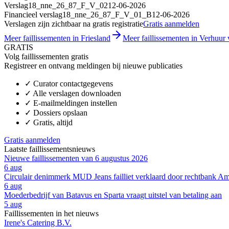
Verslag
18_nne_26_87_F_V_02
12-06-2026
Financieel verslag
18_nne_26_87_F_V_01_B
12-06-2026
Verslagen zijn zichtbaar na gratis registratie
Gratis aanmelden
Meer faillissementen in Friesland
Meer faillissementen in Verhuur 
GRATIS
Volg faillissementen gratis
Registreer en ontvang meldingen bij nieuwe publicaties
✓
Curator contactgegevens
✓
Alle verslagen downloaden
✓
E-mailmeldingen instellen
✓
Dossiers opslaan
✓
Gratis, altijd
Gratis aanmelden
Laatste faillissementsnieuws
Nieuwe faillissementen van 6 augustus 2026
6 aug
Circulair denimmerk MUD Jeans failliet verklaard door rechtbank A
6 aug
Moederbedrijf van Batavus en Sparta vraagt uitstel van betaling aan
5 aug
Faillissementen in het nieuws
Irene's Catering B.V.