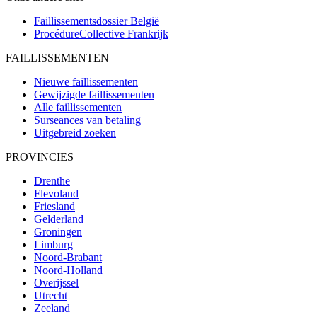
Faillissementsdossier
België
ProcédureCollective
Frankrijk
FAILLISSEMENTEN
Nieuwe faillissementen
Gewijzigde faillissementen
Alle faillissementen
Surseances van betaling
Uitgebreid zoeken
PROVINCIES
Drenthe
Flevoland
Friesland
Gelderland
Groningen
Limburg
Noord-Brabant
Noord-Holland
Overijssel
Utrecht
Zeeland