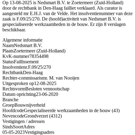
Op 13-08-2025 is Nedsmart B.V. te Zoetermeer (Zuid-Holland)
door de rechtbank in Den-Haag failliet verklaard. Als curator is
aangesteld mr E.H.J. van de Velde. Het insolventienummer van deze
zaak is F.09/25/270. De (hoofd)activiteit van Nedsmart B.V. is
gespecialiseerde werkzaamheden in de bouw. Er zijn 8 verslagen
beschikbaar.
Algemene informatie
Naam
Nedsmart B.V.
Plaats
Zoetermeer (Zuid-Holland)
KvK-nummer
78354498
Status
Faillissement
Insolventienr.
F.09/25/270
Rechtbank
Den-Haag
Rechter-commissaris
mr. M. van Nooijen
Uitgesproken op
12-08-2025
Rechtsvorm
Besloten vennootschap
Datum oprichting
23-06-2020
Branche
Groep
Bouwnijverheid
Hoofdcode
Gespecialiseerde werkzaamheden in de bouw (43)
Nevencode
Grondverzet (4312)
Vestigingen / adressen
Sinds
Soort
Adres
05-05-2023
Vestigingsadres