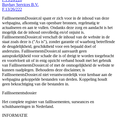
Buybay Services B.V.
F.13/26/222
FaillissementsDossier.nl spant er zich voor in de inhoud van deze
webpagina, afkomstig van openbare bronnen, regelmatig te
actualiseren en aan te vullen. Ondanks deze zorg en aandacht is het
mogelijk dat de inhoud onvolledig en/of onjuist is.
FaillissementsDossier.nl verschaft de inhoud van de website in de
staat zoals deze is ("As is"), zonder garantie of waarborg betreffende
de deugdelijkheid, geschiktheid voor een bepaald doel of
anderszins. FaillissementsDossier.nl aanvaardt geen
aansprakelijkheid voor schade die is of dreigt te worden toegebracht
en voortvloeit uit of in enig opzicht verband houdt met het gebruik
van FaillissementsDossier.nl of met de onmogelijkheid de website te
kunnen raadplegen. Behoudens deze disclaimer, is
FaillissementsDossier.nl niet verantwoordelijk voor kenbaar aan de
webpagina gekoppelde bestanden van derden. Koppeling houdt
geen bekrachtiging van die bestanden in.
Faillissements
dossier
Het complete register van faillissementen, surseances en
schuldsaneringen in Nederland.
INFORMATIE