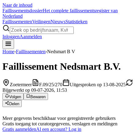
Naar de inhoud
Faillissements
dossier
Het complete faillissementsregister van
Nederland
Faillissementen
Veilingen
Nieuws
Statistieken
Inloggen
Aanmelden
Home
›
Faillissementen
›
Nedsmart B V
Faillissement
Nedsmart B.V.
Zoetermeer
F.09/25/270
Uitgesproken op 13-08-2025
Bijgewerkt op 09-07-2026, 11:53
Volgen
Bewaren
Delen
Meer gegevens beschikbaar voor geregistreerde gebruikers
Gratis toegang tot curatorgegevens, verslagen en meldingen
Gratis aanmelden
Al een account? Log in