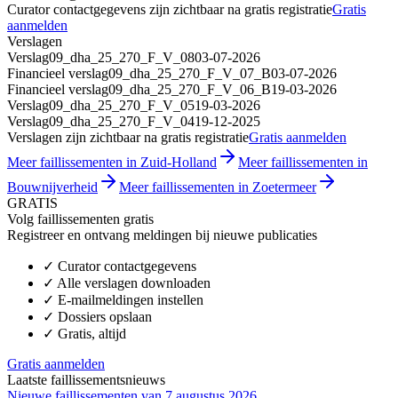
Curator contactgegevens zijn zichtbaar na gratis registratie
Gratis
aanmelden
Verslagen
Verslag
09_dha_25_270_F_V_08
03-07-2026
Financieel verslag
09_dha_25_270_F_V_07_B
03-07-2026
Financieel verslag
09_dha_25_270_F_V_06_B
19-03-2026
Verslag
09_dha_25_270_F_V_05
19-03-2026
Verslag
09_dha_25_270_F_V_04
19-12-2025
Verslagen zijn zichtbaar na gratis registratie
Gratis aanmelden
Meer faillissementen in Zuid-Holland
Meer faillissementen in
Bouwnijverheid
Meer faillissementen in Zoetermeer
GRATIS
Volg faillissementen gratis
Registreer en ontvang meldingen bij nieuwe publicaties
✓
Curator contactgegevens
✓
Alle verslagen downloaden
✓
E-mailmeldingen instellen
✓
Dossiers opslaan
✓
Gratis, altijd
Gratis aanmelden
Laatste faillissementsnieuws
Nieuwe faillissementen van 7 augustus 2026