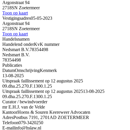
Argonstraat 94
2718SN Zoetermeer
Toon op kaart
Vestigingsadres
05-05-2023
Argonstraat 94
2718SN Zoetermeer
Toon op kaart
Handelsnamen
Handelend onder
KvK nummer
Nedsmart B.V.
78354498
Nedsmart B.V.
78354498
Publicaties
Datum
Omschrijving
Kenmerk
13-08-2025
Uitspraak faillissement op 12 augustus 2025
09.dha.25.270.F.1300.1.25
Uitspraak faillissement op 12 augustus 2025
13-08-2025
09.dha.25.270.F.1300.1.25
Curator / bewindvoerder
mr E.H.J. van de Velde
Kantoor
Hoens & Souren Keereweer Advocaten
Adres
Postbus 7191, 2701AD ZOETERMEER
Telefoon
079-3420250
E-mail
info@hslaw.nl