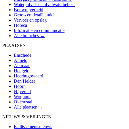
Water; afval- en afvalwaterbeheer
Bouwnijverheid
Groot- en detailhandel
Vervoer en opslag
Horeca
Informatie en communicatie
Alle branches →
PLAATSEN
Enschede
Almelo
Alkmaar
Hengelo
Heerhugowaard
Den Helder
Hoorn
Nijverdal
Wognum
Oldenzaal
Alle plaatsen →
NIEUWS & VEILINGEN
Faillissementsnieuws