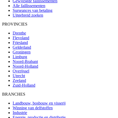
Gewijzigde faillissementen
Alle faillissementen
Surseances van betaling
Uitgebreid zoeken
PROVINCIES
Drenthe
Flevoland
Friesland
Gelderland
Groningen
Limburg
Noord-Brabant
Noord-Holland
Overijssel
Utrecht
Zeeland
Zuid-Holland
BRANCHES
Landbouw, bosbouw en visserij
Winning van delfstoffen
Industrie
Energie, productie en distributie