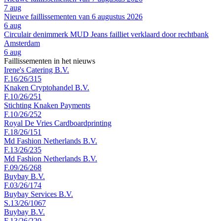
7 aug
Nieuwe faillissementen van 6 augustus 2026
6 aug
Circulair denimmerk MUD Jeans failliet verklaard door rechtbank
Amsterdam
6 aug
Faillissementen in het nieuws
Irene's Catering B.V.
F.16/26/315
Knaken Cryptohandel B.V.
F.10/26/251
Stichting Knaken Payments
F.10/26/252
Royal De Vries Cardboardprinting
F.18/26/151
Md Fashion Netherlands B.V.
F.13/26/235
Md Fashion Netherlands B.V.
F.09/26/268
Buybay B.V.
F.03/26/174
Buybay Services B.V.
S.13/26/1067
Buybay B.V.
F.13/26/220