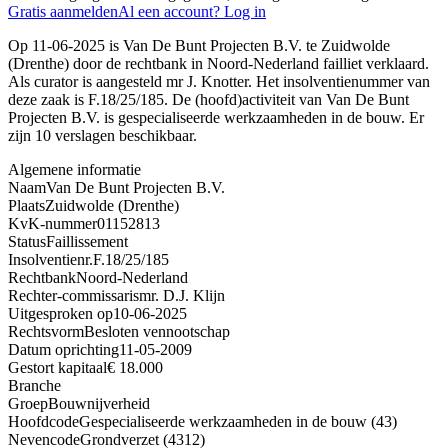
Gratis aanmelden
Al een account? Log in
Op 11-06-2025 is Van De Bunt Projecten B.V. te Zuidwolde
(Drenthe) door de rechtbank in Noord-Nederland failliet verklaard.
Als curator is aangesteld mr J. Knotter. Het insolventienummer van
deze zaak is F.18/25/185. De (hoofd)activiteit van Van De Bunt
Projecten B.V. is gespecialiseerde werkzaamheden in de bouw. Er
zijn 10 verslagen beschikbaar.
Algemene informatie
Naam
Van De Bunt Projecten B.V.
Plaats
Zuidwolde (Drenthe)
KvK-nummer
01152813
Status
Faillissement
Insolventienr.
F.18/25/185
Rechtbank
Noord-Nederland
Rechter-commissaris
mr. D.J. Klijn
Uitgesproken op
10-06-2025
Rechtsvorm
Besloten vennootschap
Datum oprichting
11-05-2009
Gestort kapitaal
€ 18.000
Branche
Groep
Bouwnijverheid
Hoofdcode
Gespecialiseerde werkzaamheden in de bouw (43)
Nevencode
Grondverzet (4312)