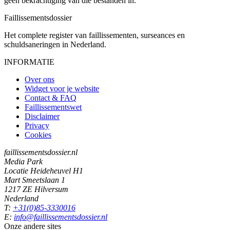
geen bekrachtiging van die bestanden in.
Faillissements
dossier
Het complete register van faillissementen, surseances en
schuldsaneringen in Nederland.
INFORMATIE
Over ons
Widget voor je website
Contact & FAQ
Faillissementswet
Disclaimer
Privacy
Cookies
faillissementsdossier.nl
Media Park
Locatie Heideheuvel H1
Mart Smeetslaan 1
1217 ZE Hilversum
Nederland
T:
+31(0)85-3330016
E:
info@faillissementsdossier.nl
Onze andere sites