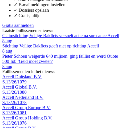
✓
E-mailmeldingen instellen
✓
Dossiers opslaan
✓
Gratis, altijd
Gratis aanmelden
Laatste faillissementsnieuws
Claimstichting Veilige Bakfiets versnelt actie na surseance Accell
8 aug
Stichting Veilige Bakfiets geeft niet op richting Accell
8 aug
Pieter Schoen weigerde €40 miljoen, ging failliet en werd Quote
500-lid: ‘Geld moet zweten’
8 aug
Faillissementen in het nieuws
Accell Duitsland B.V.
S.13/26/1079
Accell Global B.V.
S.13/26/1080
Accell Nederland B.V.
S.13/26/1078
Accell Group Europe B.V.
S.13/26/1081
Accell Group Holding B.V.
S.13/26/1076