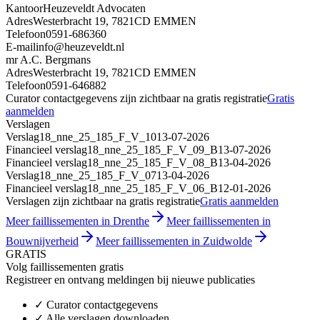
Kantoor
Heuzeveldt Advocaten
Adres
Westerbracht 19, 7821CD EMMEN
Telefoon
0591-686360
E-mail
info@heuzeveldt.nl
mr A.C. Bergmans
Adres
Westerbracht 19, 7821CD EMMEN
Telefoon
0591-646882
Curator contactgegevens zijn zichtbaar na gratis registratie
Gratis
aanmelden
Verslagen
Verslag
18_nne_25_185_F_V_10
13-07-2026
Financieel verslag
18_nne_25_185_F_V_09_B
13-07-2026
Financieel verslag
18_nne_25_185_F_V_08_B
13-04-2026
Verslag
18_nne_25_185_F_V_07
13-04-2026
Financieel verslag
18_nne_25_185_F_V_06_B
12-01-2026
Verslagen zijn zichtbaar na gratis registratie
Gratis aanmelden
Meer faillissementen in Drenthe
Meer faillissementen in
Bouwnijverheid
Meer faillissementen in Zuidwolde
GRATIS
Volg faillissementen gratis
Registreer en ontvang meldingen bij nieuwe publicaties
✓
Curator contactgegevens
✓
Alle verslagen downloaden