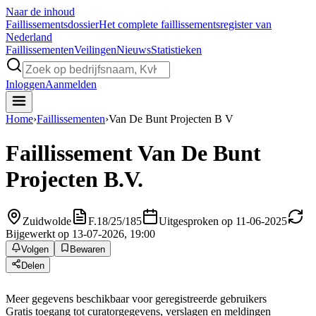
Naar de inhoud
Faillissements
dossier
Het complete faillissementsregister van
Nederland
Faillissementen
Veilingen
Nieuws
Statistieken
Inloggen
Aanmelden
Home
›
Faillissementen
›
Van De Bunt Projecten B V
Faillissement
Van De Bunt
Projecten B.V.
Zuidwolde
F.18/25/185
Uitgesproken op 11-06-2025
Bijgewerkt op 13-07-2026, 19:00
Volgen
Bewaren
Delen
Meer gegevens beschikbaar voor geregistreerde gebruikers
Gratis toegang tot curatorgegevens, verslagen en meldingen