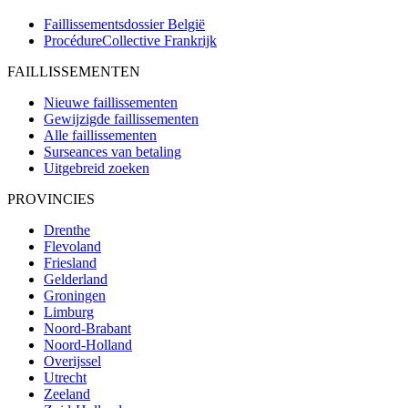
Faillissementsdossier
België
ProcédureCollective
Frankrijk
FAILLISSEMENTEN
Nieuwe faillissementen
Gewijzigde faillissementen
Alle faillissementen
Surseances van betaling
Uitgebreid zoeken
PROVINCIES
Drenthe
Flevoland
Friesland
Gelderland
Groningen
Limburg
Noord-Brabant
Noord-Holland
Overijssel
Utrecht
Zeeland