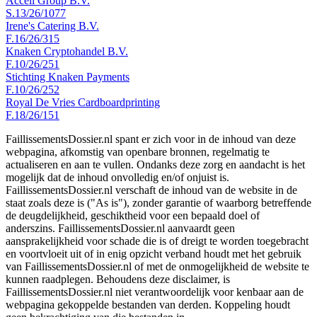
Accell Group B.V.
S.13/26/1077
Irene's Catering B.V.
F.16/26/315
Knaken Cryptohandel B.V.
F.10/26/251
Stichting Knaken Payments
F.10/26/252
Royal De Vries Cardboardprinting
F.18/26/151
FaillissementsDossier.nl spant er zich voor in de inhoud van deze
webpagina, afkomstig van openbare bronnen, regelmatig te
actualiseren en aan te vullen. Ondanks deze zorg en aandacht is het
mogelijk dat de inhoud onvolledig en/of onjuist is.
FaillissementsDossier.nl verschaft de inhoud van de website in de
staat zoals deze is ("As is"), zonder garantie of waarborg betreffende
de deugdelijkheid, geschiktheid voor een bepaald doel of
anderszins. FaillissementsDossier.nl aanvaardt geen
aansprakelijkheid voor schade die is of dreigt te worden toegebracht
en voortvloeit uit of in enig opzicht verband houdt met het gebruik
van FaillissementsDossier.nl of met de onmogelijkheid de website te
kunnen raadplegen. Behoudens deze disclaimer, is
FaillissementsDossier.nl niet verantwoordelijk voor kenbaar aan de
webpagina gekoppelde bestanden van derden. Koppeling houdt