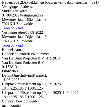
Nevencode 2
Dakdekken en bouwen van dakconstructies (4391)
Vestigingen / adressen
Sinds
Soort
Adres
01-08-2022
Vestigingsadres
Mevrouw Jans-Dijkstralaan 8
7921KH Zuidwolde
Toon op kaart
Vestigingsadres
01-08-2022
Mevrouw Jans-Dijkstralaan 8
7921KH Zuidwolde
Toon op kaart
Handelsnamen
Handelend onder
KvK nummer
Van De Bunt Projecten B.V.
01152813
Van De Bunt Projecten B.V.
01152813
Publicaties
Datum
Omschrijving
Kenmerk
11-06-2025
Uitspraak faillissement op 10 juni 2025
18.nne.25.185.F.1300.1.25
Uitspraak faillissement op 10 juni 2025
11-06-2025
18.nne.25.185.F.1300.1.25
Curator / bewindvoerder
mr J. Knotter