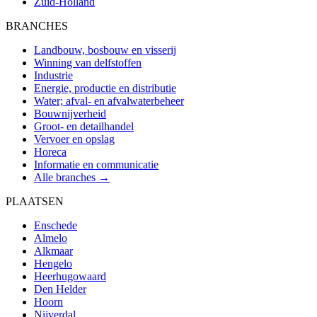
Zuid-Holland
BRANCHES
Landbouw, bosbouw en visserij
Winning van delfstoffen
Industrie
Energie, productie en distributie
Water; afval- en afvalwaterbeheer
Bouwnijverheid
Groot- en detailhandel
Vervoer en opslag
Horeca
Informatie en communicatie
Alle branches →
PLAATSEN
Enschede
Almelo
Alkmaar
Hengelo
Heerhugowaard
Den Helder
Hoorn
Nijverdal