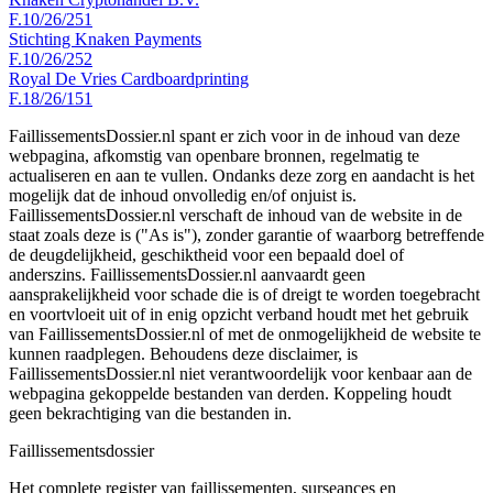
F.10/26/251
Stichting Knaken Payments
F.10/26/252
Royal De Vries Cardboardprinting
F.18/26/151
FaillissementsDossier.nl spant er zich voor in de inhoud van deze
webpagina, afkomstig van openbare bronnen, regelmatig te
actualiseren en aan te vullen. Ondanks deze zorg en aandacht is het
mogelijk dat de inhoud onvolledig en/of onjuist is.
FaillissementsDossier.nl verschaft de inhoud van de website in de
staat zoals deze is ("As is"), zonder garantie of waarborg betreffende
de deugdelijkheid, geschiktheid voor een bepaald doel of
anderszins. FaillissementsDossier.nl aanvaardt geen
aansprakelijkheid voor schade die is of dreigt te worden toegebracht
en voortvloeit uit of in enig opzicht verband houdt met het gebruik
van FaillissementsDossier.nl of met de onmogelijkheid de website te
kunnen raadplegen. Behoudens deze disclaimer, is
FaillissementsDossier.nl niet verantwoordelijk voor kenbaar aan de
webpagina gekoppelde bestanden van derden. Koppeling houdt
geen bekrachtiging van die bestanden in.
Faillissements
dossier
Het complete register van faillissementen, surseances en