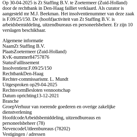
Op 30-04-2025 is Zt Staffing B.V. te Zoetermeer (Zuid-Holland)
door de rechtbank in Den-Haag failliet verklaard. Als curator is
aangesteld mr M.J. Beekman. Het insolventienummer van deze zaak
is F.09/25/150. De (hoofd)activiteit van Zt Staffing B.V. is
arbeidsbemiddeling, uitzendbureaus en personeelsbeheer. Er zijn 10
verslagen beschikbaar.
Algemene informatie
Naam
Zt Staffing B.V.
Plaats
Zoetermeer (Zuid-Holland)
KvK-nummer
84757876
Status
Faillissement
Insolventienr.
F.09/25/150
Rechtbank
Den-Haag
Rechter-commissaris
mr. L. Mundt
Uitgesproken op
29-04-2025
Rechtsvorm
Besloten vennootschap
Datum oprichting
13-12-2021
Branche
Groep
Verhuur van roerende goederen en overige zakelijke
dienstverlening
Hoofdcode
Arbeidsbemiddeling, uitzendbureaus en
personeelsbeheer (78)
Nevencode
Uitleenbureaus (78202)
Vestigingen / adressen