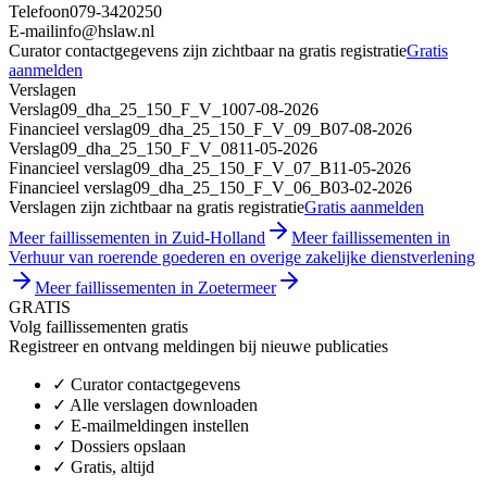
Telefoon
079-3420250
E-mail
info@hslaw.nl
Curator contactgegevens zijn zichtbaar na gratis registratie
Gratis
aanmelden
Verslagen
Verslag
09_dha_25_150_F_V_10
07-08-2026
Financieel verslag
09_dha_25_150_F_V_09_B
07-08-2026
Verslag
09_dha_25_150_F_V_08
11-05-2026
Financieel verslag
09_dha_25_150_F_V_07_B
11-05-2026
Financieel verslag
09_dha_25_150_F_V_06_B
03-02-2026
Verslagen zijn zichtbaar na gratis registratie
Gratis aanmelden
Meer faillissementen in Zuid-Holland
Meer faillissementen in
Verhuur van roerende goederen en overige zakelijke dienstverlening
Meer faillissementen in Zoetermeer
GRATIS
Volg faillissementen gratis
Registreer en ontvang meldingen bij nieuwe publicaties
✓
Curator contactgegevens
✓
Alle verslagen downloaden
✓
E-mailmeldingen instellen
✓
Dossiers opslaan
✓
Gratis, altijd