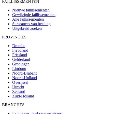
FAILLISSEMENTEN
Nieuwe faillissementen
Gewijzigde faillissementen
Alle faillissementen
Surseances van betaling
Uitgebreid zoeken
PROVINCIES
Drenthe
Flevoland
Friesland
Gelderland
Groningen
Limburg
Noord-Brabant
Noord-Holland
Overijssel
Utrecht
Zeeland
Zuid-Holland
BRANCHES
Landbouw, bosbouw en visserij