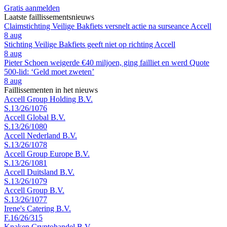
Gratis aanmelden
Laatste faillissementsnieuws
Claimstichting Veilige Bakfiets versnelt actie na surseance Accell
8 aug
Stichting Veilige Bakfiets geeft niet op richting Accell
8 aug
Pieter Schoen weigerde €40 miljoen, ging failliet en werd Quote
500-lid: ‘Geld moet zweten’
8 aug
Faillissementen in het nieuws
Accell Group Holding B.V.
S.13/26/1076
Accell Global B.V.
S.13/26/1080
Accell Nederland B.V.
S.13/26/1078
Accell Group Europe B.V.
S.13/26/1081
Accell Duitsland B.V.
S.13/26/1079
Accell Group B.V.
S.13/26/1077
Irene's Catering B.V.
F.16/26/315
Knaken Cryptohandel B.V.