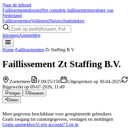
Naar de inhoud
Faillissements
dossier
Het complete faillissementsregister van
Nederland
Faillissementen
Veilingen
Nieuws
Statistieken
Inloggen
Aanmelden
Home
›
Faillissementen
›
Zt Staffing B V
Faillissement
Zt Staffing B.V.
Zoetermeer
F.09/25/150
Uitgesproken op 30-04-2025
Bijgewerkt op 09-07-2026, 11:49
Volgen
Bewaren
Delen
Meer gegevens beschikbaar voor geregistreerde gebruikers
Gratis toegang tot curatorgegevens, verslagen en meldingen
Gratis aanmelden
Al een account? Log in