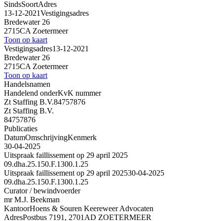
Sinds
Soort
Adres
13-12-2021
Vestigingsadres
Bredewater 26
2715CA Zoetermeer
Toon op kaart
Vestigingsadres
13-12-2021
Bredewater 26
2715CA Zoetermeer
Toon op kaart
Handelsnamen
Handelend onder
KvK nummer
Zt Staffing B.V.
84757876
Zt Staffing B.V.
84757876
Publicaties
Datum
Omschrijving
Kenmerk
30-04-2025
Uitspraak faillissement op 29 april 2025
09.dha.25.150.F.1300.1.25
Uitspraak faillissement op 29 april 2025
30-04-2025
09.dha.25.150.F.1300.1.25
Curator / bewindvoerder
mr M.J. Beekman
Kantoor
Hoens & Souren Keereweer Advocaten
Adres
Postbus 7191, 2701AD ZOETERMEER