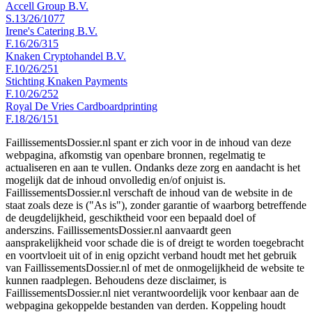
Accell Group B.V.
S.13/26/1077
Irene's Catering B.V.
F.16/26/315
Knaken Cryptohandel B.V.
F.10/26/251
Stichting Knaken Payments
F.10/26/252
Royal De Vries Cardboardprinting
F.18/26/151
FaillissementsDossier.nl spant er zich voor in de inhoud van deze
webpagina, afkomstig van openbare bronnen, regelmatig te
actualiseren en aan te vullen. Ondanks deze zorg en aandacht is het
mogelijk dat de inhoud onvolledig en/of onjuist is.
FaillissementsDossier.nl verschaft de inhoud van de website in de
staat zoals deze is ("As is"), zonder garantie of waarborg betreffende
de deugdelijkheid, geschiktheid voor een bepaald doel of
anderszins. FaillissementsDossier.nl aanvaardt geen
aansprakelijkheid voor schade die is of dreigt te worden toegebracht
en voortvloeit uit of in enig opzicht verband houdt met het gebruik
van FaillissementsDossier.nl of met de onmogelijkheid de website te
kunnen raadplegen. Behoudens deze disclaimer, is
FaillissementsDossier.nl niet verantwoordelijk voor kenbaar aan de
webpagina gekoppelde bestanden van derden. Koppeling houdt