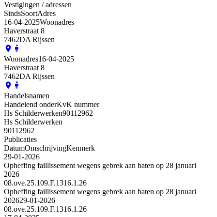
Vestigingen / adressen
Sinds
Soort
Adres
16-04-2025
Woonadres
Haverstraat 8
7462DA Rijssen
Woonadres
16-04-2025
Haverstraat 8
7462DA Rijssen
Handelsnamen
Handelend onder
KvK nummer
Hs Schilderwerken
90112962
Hs Schilderwerken
90112962
Publicaties
Datum
Omschrijving
Kenmerk
29-01-2026
Opheffing faillissement wegens gebrek aan baten op 28 januari
2026
08.ove.25.109.F.1316.1.26
Opheffing faillissement wegens gebrek aan baten op 28 januari
2026
29-01-2026
08.ove.25.109.F.1316.1.26