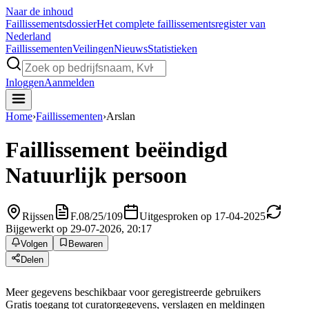
Naar de inhoud
Faillissements
dossier
Het complete faillissementsregister van
Nederland
Faillissementen
Veilingen
Nieuws
Statistieken
Inloggen
Aanmelden
Home
›
Faillissementen
›
Arslan
Faillissement beëindigd
Natuurlijk persoon
Rijssen
F.08/25/109
Uitgesproken op 17-04-2025
Bijgewerkt op 29-07-2026, 20:17
Volgen
Bewaren
Delen
Meer gegevens beschikbaar voor geregistreerde gebruikers
Gratis toegang tot curatorgegevens, verslagen en meldingen