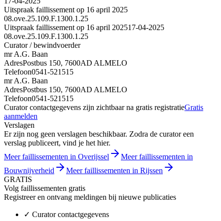
17-04-2025
Uitspraak faillissement op 16 april 2025
08.ove.25.109.F.1300.1.25
Uitspraak faillissement op 16 april 2025
17-04-2025
08.ove.25.109.F.1300.1.25
Curator / bewindvoerder
mr A.G. Baan
Adres
Postbus 150, 7600AD ALMELO
Telefoon
0541-521515
mr A.G. Baan
Adres
Postbus 150, 7600AD ALMELO
Telefoon
0541-521515
Curator contactgegevens zijn zichtbaar na gratis registratie
Gratis
aanmelden
Verslagen
Er zijn nog geen verslagen beschikbaar. Zodra de curator een
verslag publiceert, vind je het hier.
Meer faillissementen in Overijssel
Meer faillissementen in
Bouwnijverheid
Meer faillissementen in Rijssen
GRATIS
Volg faillissementen gratis
Registreer en ontvang meldingen bij nieuwe publicaties
✓
Curator contactgegevens