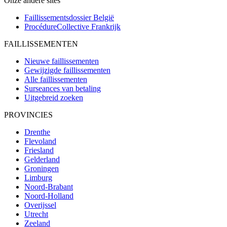
Onze andere sites
Faillissementsdossier
België
ProcédureCollective
Frankrijk
FAILLISSEMENTEN
Nieuwe faillissementen
Gewijzigde faillissementen
Alle faillissementen
Surseances van betaling
Uitgebreid zoeken
PROVINCIES
Drenthe
Flevoland
Friesland
Gelderland
Groningen
Limburg
Noord-Brabant
Noord-Holland
Overijssel
Utrecht
Zeeland