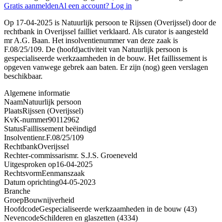
Gratis aanmelden
Al een account? Log in
Op 17-04-2025 is Natuurlijk persoon te Rijssen (Overijssel) door de
rechtbank in Overijssel failliet verklaard. Als curator is aangesteld
mr A.G. Baan. Het insolventienummer van deze zaak is
F.08/25/109. De (hoofd)activiteit van Natuurlijk persoon is
gespecialiseerde werkzaamheden in de bouw. Het faillissement is
opgeven vanwege gebrek aan baten. Er zijn (nog) geen verslagen
beschikbaar.
Algemene informatie
Naam
Natuurlijk persoon
Plaats
Rijssen (Overijssel)
KvK-nummer
90112962
Status
Faillissement beëindigd
Insolventienr.
F.08/25/109
Rechtbank
Overijssel
Rechter-commissaris
mr. S.J.S. Groeneveld
Uitgesproken op
16-04-2025
Rechtsvorm
Eenmanszaak
Datum oprichting
04-05-2023
Branche
Groep
Bouwnijverheid
Hoofdcode
Gespecialiseerde werkzaamheden in de bouw (43)
Nevencode
Schilderen en glaszetten (4334)