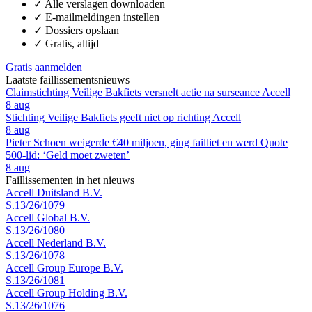
✓
Alle verslagen downloaden
✓
E-mailmeldingen instellen
✓
Dossiers opslaan
✓
Gratis, altijd
Gratis aanmelden
Laatste faillissementsnieuws
Claimstichting Veilige Bakfiets versnelt actie na surseance Accell
8 aug
Stichting Veilige Bakfiets geeft niet op richting Accell
8 aug
Pieter Schoen weigerde €40 miljoen, ging failliet en werd Quote
500-lid: ‘Geld moet zweten’
8 aug
Faillissementen in het nieuws
Accell Duitsland B.V.
S.13/26/1079
Accell Global B.V.
S.13/26/1080
Accell Nederland B.V.
S.13/26/1078
Accell Group Europe B.V.
S.13/26/1081
Accell Group Holding B.V.
S.13/26/1076