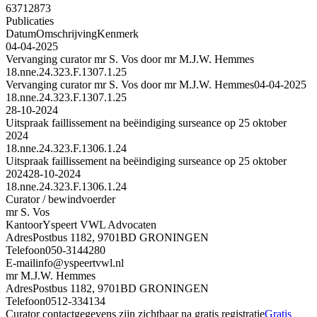
63712873
Publicaties
Datum
Omschrijving
Kenmerk
04-04-2025
Vervanging curator mr S. Vos door mr M.J.W. Hemmes
18.nne.24.323.F.1307.1.25
Vervanging curator mr S. Vos door mr M.J.W. Hemmes
04-04-2025
18.nne.24.323.F.1307.1.25
28-10-2024
Uitspraak faillissement na beëindiging surseance op 25 oktober
2024
18.nne.24.323.F.1306.1.24
Uitspraak faillissement na beëindiging surseance op 25 oktober
2024
28-10-2024
18.nne.24.323.F.1306.1.24
Curator / bewindvoerder
mr S. Vos
Kantoor
Yspeert VWL Advocaten
Adres
Postbus 1182, 9701BD GRONINGEN
Telefoon
050-3144280
E-mail
info@yspeertvwl.nl
mr M.J.W. Hemmes
Adres
Postbus 1182, 9701BD GRONINGEN
Telefoon
0512-334134
Curator contactgegevens zijn zichtbaar na gratis registratie
Gratis