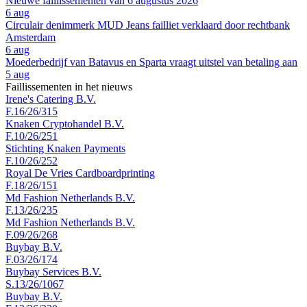
Nieuwe faillissementen van 6 augustus 2026
6 aug
Circulair denimmerk MUD Jeans failliet verklaard door rechtbank
Amsterdam
6 aug
Moederbedrijf van Batavus en Sparta vraagt uitstel van betaling aan
5 aug
Faillissementen in het nieuws
Irene's Catering B.V.
F.16/26/315
Knaken Cryptohandel B.V.
F.10/26/251
Stichting Knaken Payments
F.10/26/252
Royal De Vries Cardboardprinting
F.18/26/151
Md Fashion Netherlands B.V.
F.13/26/235
Md Fashion Netherlands B.V.
F.09/26/268
Buybay B.V.
F.03/26/174
Buybay Services B.V.
S.13/26/1067
Buybay B.V.