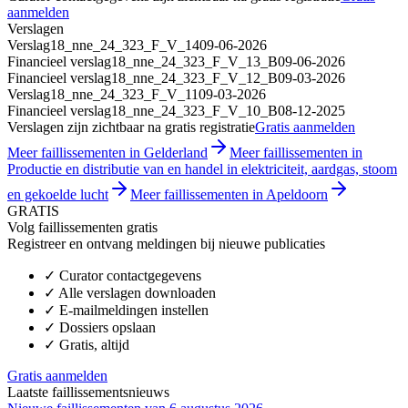
aanmelden
Verslagen
Verslag
18_nne_24_323_F_V_14
09-06-2026
Financieel verslag
18_nne_24_323_F_V_13_B
09-06-2026
Financieel verslag
18_nne_24_323_F_V_12_B
09-03-2026
Verslag
18_nne_24_323_F_V_11
09-03-2026
Financieel verslag
18_nne_24_323_F_V_10_B
08-12-2025
Verslagen zijn zichtbaar na gratis registratie
Gratis aanmelden
Meer faillissementen in Gelderland
Meer faillissementen in
Productie en distributie van en handel in elektriciteit, aardgas, stoom
en gekoelde lucht
Meer faillissementen in Apeldoorn
GRATIS
Volg faillissementen gratis
Registreer en ontvang meldingen bij nieuwe publicaties
✓
Curator contactgegevens
✓
Alle verslagen downloaden
✓
E-mailmeldingen instellen
✓
Dossiers opslaan
✓
Gratis, altijd
Gratis aanmelden
Laatste faillissementsnieuws