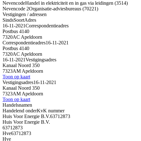
Nevencode
Handel in elektriciteit en in gas via leidingen (3514)
Nevencode 2
Organisatie-adviesbureaus (70221)
Vestigingen / adressen
Sinds
Soort
Adres
16-11-2021
Correspondentieadres
Postbus 4140
7320AC Apeldoorn
Correspondentieadres
16-11-2021
Postbus 4140
7320AC Apeldoorn
16-11-2021
Vestigingsadres
Kanaal Noord 350
7323AM Apeldoorn
Toon op kaart
Vestigingsadres
16-11-2021
Kanaal Noord 350
7323AM Apeldoorn
Toon op kaart
Handelsnamen
Handelend onder
KvK nummer
Huis Voor Energie B.V.
63712873
Huis Voor Energie B.V.
63712873
Hve
63712873
Hve