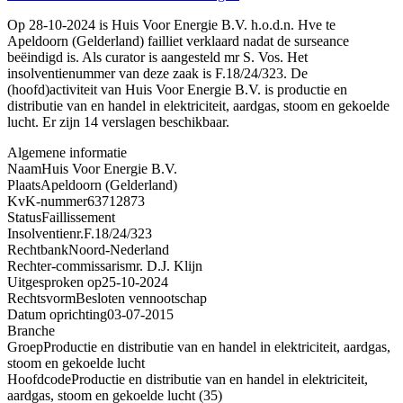
Op 28-10-2024 is Huis Voor Energie B.V. h.o.d.n. Hve te
Apeldoorn (Gelderland) failliet verklaard nadat de surseance
beëindigd is. Als curator is aangesteld mr S. Vos. Het
insolventienummer van deze zaak is F.18/24/323. De
(hoofd)activiteit van Huis Voor Energie B.V. is productie en
distributie van en handel in elektriciteit, aardgas, stoom en gekoelde
lucht. Er zijn 14 verslagen beschikbaar.
Algemene informatie
Naam
Huis Voor Energie B.V.
Plaats
Apeldoorn (Gelderland)
KvK-nummer
63712873
Status
Faillissement
Insolventienr.
F.18/24/323
Rechtbank
Noord-Nederland
Rechter-commissaris
mr. D.J. Klijn
Uitgesproken op
25-10-2024
Rechtsvorm
Besloten vennootschap
Datum oprichting
03-07-2015
Branche
Groep
Productie en distributie van en handel in elektriciteit, aardgas,
stoom en gekoelde lucht
Hoofdcode
Productie en distributie van en handel in elektriciteit,
aardgas, stoom en gekoelde lucht (35)