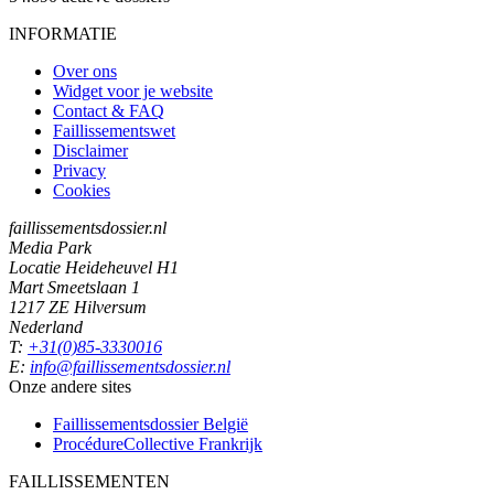
INFORMATIE
Over ons
Widget voor je website
Contact & FAQ
Faillissementswet
Disclaimer
Privacy
Cookies
faillissementsdossier.nl
Media Park
Locatie Heideheuvel H1
Mart Smeetslaan 1
1217 ZE Hilversum
Nederland
T:
+31(0)85-3330016
E:
info@faillissementsdossier.nl
Onze andere sites
Faillissementsdossier
België
ProcédureCollective
Frankrijk
FAILLISSEMENTEN