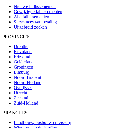
Nieuwe faillissementen
Gewijzigde faillissementen
Alle faillissementen
Surseances van betaling
Uitgebreid zoeken
PROVINCIES
Drenthe
Flevoland
Friesland
Gelderland
Groningen
Limburg
Noord-Brabant
Noord-Holland
Overijssel
Utrecht
Zeeland
Zuid-Holland
BRANCHES
Landbouw, bosbouw en visserij
Winning van delfstoffen