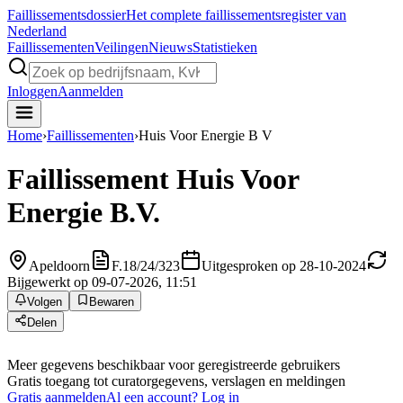
Faillissements
dossier
Het complete faillissementsregister van
Nederland
Faillissementen
Veilingen
Nieuws
Statistieken
Inloggen
Aanmelden
Home
›
Faillissementen
›
Huis Voor Energie B V
Faillissement
Huis Voor
Energie B.V.
Apeldoorn
F.18/24/323
Uitgesproken op 28-10-2024
Bijgewerkt op 09-07-2026, 11:51
Volgen
Bewaren
Delen
Meer gegevens beschikbaar voor geregistreerde gebruikers
Gratis toegang tot curatorgegevens, verslagen en meldingen
Gratis aanmelden
Al een account? Log in