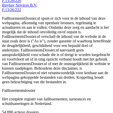
F.13/26/220
Buybay Services B.V.
F.13/26/222
FaillissementsDossier.nl spant er zich voor in de inhoud van deze
webpagina, afkomstig van openbare bronnen, regelmatig te
actualiseren en aan te vullen. Ondanks deze zorg en aandacht is het
mogelijk dat de inhoud onvolledig en/of onjuist is.
FaillissementsDossier.nl verschaft de inhoud van de website in de
staat zoals deze is ("As is"), zonder garantie of waarborg betreffende
de deugdelijkheid, geschiktheid voor een bepaald doel of
anderszins. FaillissementsDossier.nl aanvaardt geen
aansprakelijkheid voor schade die is of dreigt te worden toegebracht
en voortvloeit uit of in enig opzicht verband houdt met het gebruik
van FaillissementsDossier.nl of met de onmogelijkheid de website te
kunnen raadplegen. Behoudens deze disclaimer, is
FaillissementsDossier.nl niet verantwoordelijk voor kenbaar aan de
webpagina gekoppelde bestanden van derden. Koppeling houdt
geen bekrachtiging van die bestanden in.
Faillissements
dossier
Het complete register van faillissementen, surseances en
schuldsaneringen in Nederland.
54.890
actieve dossiers