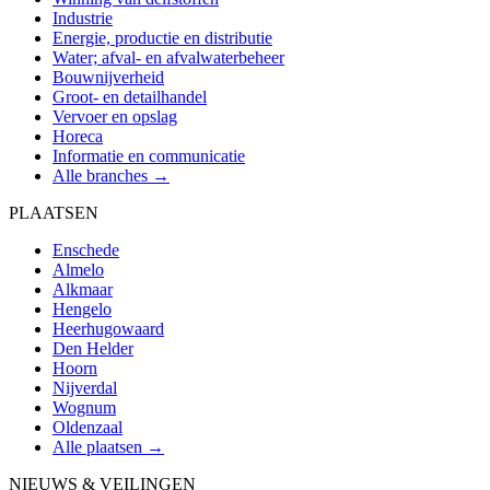
Industrie
Energie, productie en distributie
Water; afval- en afvalwaterbeheer
Bouwnijverheid
Groot- en detailhandel
Vervoer en opslag
Horeca
Informatie en communicatie
Alle branches →
PLAATSEN
Enschede
Almelo
Alkmaar
Hengelo
Heerhugowaard
Den Helder
Hoorn
Nijverdal
Wognum
Oldenzaal
Alle plaatsen →
NIEUWS & VEILINGEN