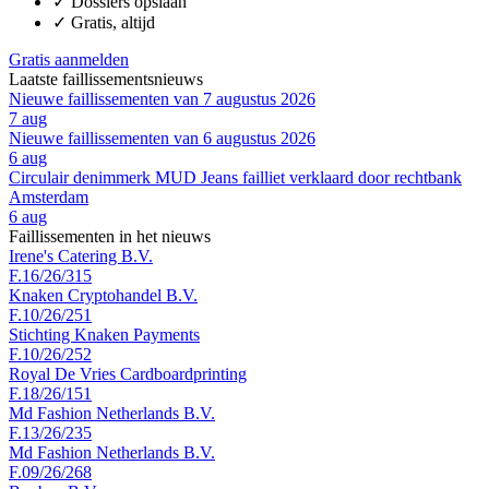
✓
Dossiers opslaan
✓
Gratis, altijd
Gratis aanmelden
Laatste faillissementsnieuws
Nieuwe faillissementen van 7 augustus 2026
7 aug
Nieuwe faillissementen van 6 augustus 2026
6 aug
Circulair denimmerk MUD Jeans failliet verklaard door rechtbank
Amsterdam
6 aug
Faillissementen in het nieuws
Irene's Catering B.V.
F.16/26/315
Knaken Cryptohandel B.V.
F.10/26/251
Stichting Knaken Payments
F.10/26/252
Royal De Vries Cardboardprinting
F.18/26/151
Md Fashion Netherlands B.V.
F.13/26/235
Md Fashion Netherlands B.V.
F.09/26/268