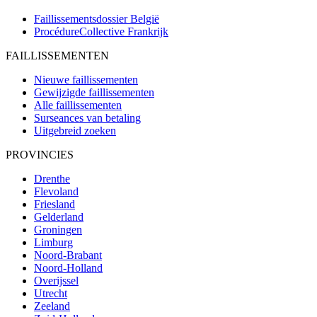
Faillissementsdossier
België
ProcédureCollective
Frankrijk
FAILLISSEMENTEN
Nieuwe faillissementen
Gewijzigde faillissementen
Alle faillissementen
Surseances van betaling
Uitgebreid zoeken
PROVINCIES
Drenthe
Flevoland
Friesland
Gelderland
Groningen
Limburg
Noord-Brabant
Noord-Holland
Overijssel
Utrecht
Zeeland