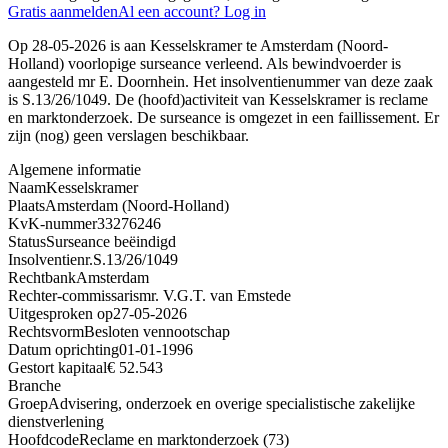
Gratis aanmelden
Al een account? Log in
Op 28-05-2026 is aan Kesselskramer te Amsterdam (Noord-
Holland) voorlopige surseance verleend. Als bewindvoerder is
aangesteld mr E. Doornhein. Het insolventienummer van deze zaak
is S.13/26/1049. De (hoofd)activiteit van Kesselskramer is reclame
en marktonderzoek. De surseance is omgezet in een faillissement. Er
zijn (nog) geen verslagen beschikbaar.
Algemene informatie
Naam
Kesselskramer
Plaats
Amsterdam (Noord-Holland)
KvK-nummer
33276246
Status
Surseance beëindigd
Insolventienr.
S.13/26/1049
Rechtbank
Amsterdam
Rechter-commissaris
mr. V.G.T. van Emstede
Uitgesproken op
27-05-2026
Rechtsvorm
Besloten vennootschap
Datum oprichting
01-01-1996
Gestort kapitaal
€ 52.543
Branche
Groep
Advisering, onderzoek en overige specialistische zakelijke
dienstverlening
Hoofdcode
Reclame en marktonderzoek (73)