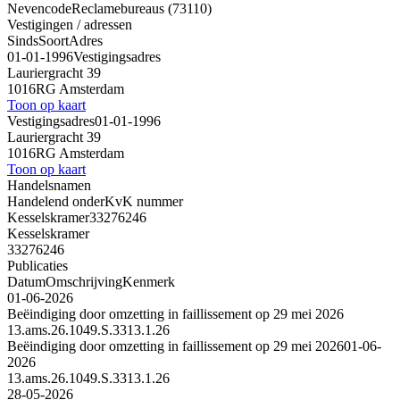
Nevencode
Reclamebureaus (73110)
Vestigingen / adressen
Sinds
Soort
Adres
01-01-1996
Vestigingsadres
Lauriergracht 39
1016RG Amsterdam
Toon op kaart
Vestigingsadres
01-01-1996
Lauriergracht 39
1016RG Amsterdam
Toon op kaart
Handelsnamen
Handelend onder
KvK nummer
Kesselskramer
33276246
Kesselskramer
33276246
Publicaties
Datum
Omschrijving
Kenmerk
01-06-2026
Beëindiging door omzetting in faillissement op 29 mei 2026
13.ams.26.1049.S.3313.1.26
Beëindiging door omzetting in faillissement op 29 mei 2026
01-06-
2026
13.ams.26.1049.S.3313.1.26
28-05-2026