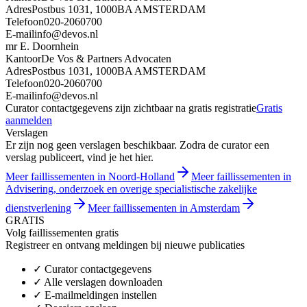
Adres
Postbus 1031, 1000BA AMSTERDAM
Telefoon
020-2060700
E-mail
info@devos.nl
mr E. Doornhein
Kantoor
De Vos & Partners Advocaten
Adres
Postbus 1031, 1000BA AMSTERDAM
Telefoon
020-2060700
E-mail
info@devos.nl
Curator contactgegevens zijn zichtbaar na gratis registratie
Gratis
aanmelden
Verslagen
Er zijn nog geen verslagen beschikbaar. Zodra de curator een
verslag publiceert, vind je het hier.
Meer faillissementen in Noord-Holland
Meer faillissementen in
Advisering, onderzoek en overige specialistische zakelijke
dienstverlening
Meer faillissementen in Amsterdam
GRATIS
Volg faillissementen gratis
Registreer en ontvang meldingen bij nieuwe publicaties
✓
Curator contactgegevens
✓
Alle verslagen downloaden
✓
E-mailmeldingen instellen