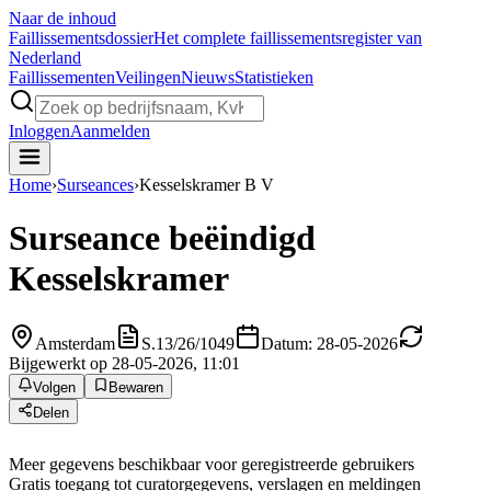
Naar de inhoud
Faillissements
dossier
Het complete faillissementsregister van
Nederland
Faillissementen
Veilingen
Nieuws
Statistieken
Inloggen
Aanmelden
Home
›
Surseances
›
Kesselskramer B V
Surseance beëindigd
Kesselskramer
Amsterdam
S.13/26/1049
Datum: 28-05-2026
Bijgewerkt op 28-05-2026, 11:01
Volgen
Bewaren
Delen
Meer gegevens beschikbaar voor geregistreerde gebruikers
Gratis toegang tot curatorgegevens, verslagen en meldingen