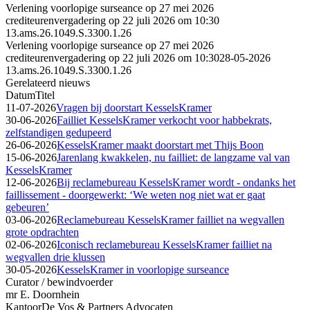
Verlening voorlopige surseance op 27 mei 2026
crediteurenvergadering op 22 juli 2026 om 10:30
13.ams.26.1049.S.3300.1.26
Verlening voorlopige surseance op 27 mei 2026
crediteurenvergadering op 22 juli 2026 om 10:30
28-05-2026
13.ams.26.1049.S.3300.1.26
Gerelateerd nieuws
Datum
Titel
11-07-2026
Vragen bij doorstart KesselsKramer
30-06-2026
Failliet KesselsKramer verkocht voor habbekrats,
zelfstandigen gedupeerd
26-06-2026
KesselsKramer maakt doorstart met Thijs Boon
15-06-2026
Jarenlang kwakkelen, nu failliet: de langzame val van
KesselsKramer
12-06-2026
Bij reclamebureau KesselsKramer wordt - ondanks het
faillissement - doorgewerkt: ‘We weten nog niet wat er gaat
gebeuren’
03-06-2026
Reclamebureau KesselsKramer failliet na wegvallen
grote opdrachten
02-06-2026
Iconisch reclamebureau KesselsKramer failliet na
wegvallen drie klussen
30-05-2026
KesselsKramer in voorlopige surseance
Curator / bewindvoerder
mr E. Doornhein
Kantoor
De Vos & Partners Advocaten