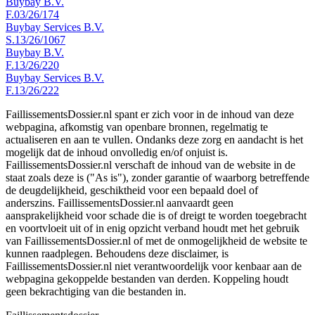
Buybay B.V.
F.03/26/174
Buybay Services B.V.
S.13/26/1067
Buybay B.V.
F.13/26/220
Buybay Services B.V.
F.13/26/222
FaillissementsDossier.nl spant er zich voor in de inhoud van deze
webpagina, afkomstig van openbare bronnen, regelmatig te
actualiseren en aan te vullen. Ondanks deze zorg en aandacht is het
mogelijk dat de inhoud onvolledig en/of onjuist is.
FaillissementsDossier.nl verschaft de inhoud van de website in de
staat zoals deze is ("As is"), zonder garantie of waarborg betreffende
de deugdelijkheid, geschiktheid voor een bepaald doel of
anderszins. FaillissementsDossier.nl aanvaardt geen
aansprakelijkheid voor schade die is of dreigt te worden toegebracht
en voortvloeit uit of in enig opzicht verband houdt met het gebruik
van FaillissementsDossier.nl of met de onmogelijkheid de website te
kunnen raadplegen. Behoudens deze disclaimer, is
FaillissementsDossier.nl niet verantwoordelijk voor kenbaar aan de
webpagina gekoppelde bestanden van derden. Koppeling houdt
geen bekrachtiging van die bestanden in.