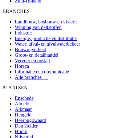
Zuid-Holland
BRANCHES
Landbouw, bosbouw en visserij
Winning van delfstoffen
Industrie
Energie, productie en distributie
Water; afval- en afvalwaterbeheer
Bouwnijverheid
Groot- en detailhandel
Vervoer en opslag
Horeca
Informatie en communicatie
Alle branches →
PLAATSEN
Enschede
Almelo
Alkmaar
Hengelo
Heerhugowaard
Den Helder
Hoorn
Nijverdal