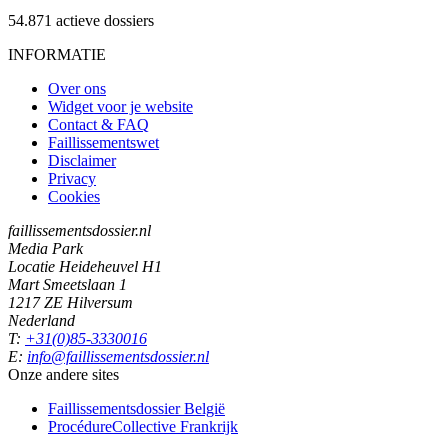
54.871
actieve dossiers
INFORMATIE
Over ons
Widget voor je website
Contact & FAQ
Faillissementswet
Disclaimer
Privacy
Cookies
faillissementsdossier.nl
Media Park
Locatie Heideheuvel H1
Mart Smeetslaan 1
1217 ZE Hilversum
Nederland
T:
+31(0)85-3330016
E:
info@faillissementsdossier.nl
Onze andere sites
Faillissementsdossier
België
ProcédureCollective
Frankrijk