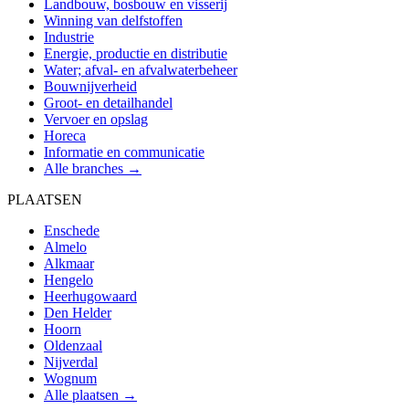
Landbouw, bosbouw en visserij
Winning van delfstoffen
Industrie
Energie, productie en distributie
Water; afval- en afvalwaterbeheer
Bouwnijverheid
Groot- en detailhandel
Vervoer en opslag
Horeca
Informatie en communicatie
Alle branches →
PLAATSEN
Enschede
Almelo
Alkmaar
Hengelo
Heerhugowaard
Den Helder
Hoorn
Oldenzaal
Nijverdal
Wognum
Alle plaatsen →