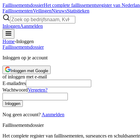
Faillissements
dossier
Het complete faillissementsregister van Nederla
Faillissementen
Veilingen
Nieuws
Statistieken
Inloggen
Aanmelden
Home
›
Inloggen
Faillissements
dossier
Inloggen op je account
Inloggen met Google
of inloggen met e-mail
E-mailadres
Wachtwoord
Vergeten?
Inloggen
Nog geen account?
Aanmelden
Faillissements
dossier
Het complete register van faillissementen, surseances en schuldsaner