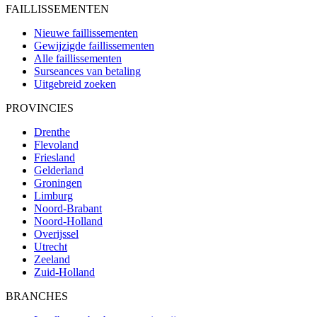
FAILLISSEMENTEN
Nieuwe faillissementen
Gewijzigde faillissementen
Alle faillissementen
Surseances van betaling
Uitgebreid zoeken
PROVINCIES
Drenthe
Flevoland
Friesland
Gelderland
Groningen
Limburg
Noord-Brabant
Noord-Holland
Overijssel
Utrecht
Zeeland
Zuid-Holland
BRANCHES