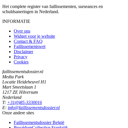
Het complete register van faillissementen, surseances en
schuldsaneringen in Nederland.
INFORMATIE
Over ons
Widget voor je website
Contact & FAQ
Faillissementswet
Disclaimer
Privacy
Cookies
faillissementsdossier.nl
Media Park
Locatie Heideheuvel H1
Mart Smeetslaan 1
1217 ZE Hilversum
Nederland
T:
+31(0)85-3330016
E:
info@faillissementsdossier.nl
Onze andere sites
Faillissementsdossier
België
ProcédureCollective
Frankrijk