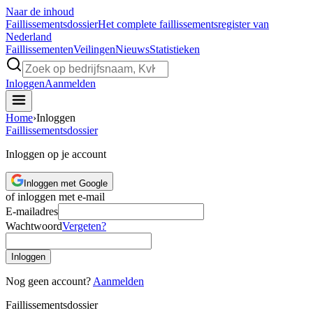
Naar de inhoud
Faillissements
dossier
Het complete faillissementsregister van
Nederland
Faillissementen
Veilingen
Nieuws
Statistieken
Inloggen
Aanmelden
Home
›
Inloggen
Faillissements
dossier
Inloggen op je account
Inloggen met Google
of inloggen met e-mail
E-mailadres
Wachtwoord
Vergeten?
Inloggen
Nog geen account?
Aanmelden
Faillissements
dossier