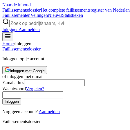
Naar de inhoud
Faillissements
dossier
Het complete faillissementsregister van Nederla
Faillissementen
Veilingen
Nieuws
Statistieken
Inloggen
Aanmelden
Home
›
Inloggen
Faillissements
dossier
Inloggen op je account
Inloggen met Google
of inloggen met e-mail
E-mailadres
Wachtwoord
Vergeten?
Inloggen
Nog geen account?
Aanmelden
Faillissements
dossier