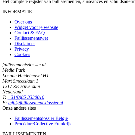
Het complete register van faillissementen, surseances en schuldsaner
INFORMATIE
Over ons
Widget voor je website
Contact & FAQ
Faillissementswet
Disclaimer
Privacy
Cookies
faillissementsdossier.nl
Media Park
Locatie Heideheuvel H1
Mart Smeetslaan 1
1217 ZE Hilversum
Nederland
T:
+31(0)85-3330016
E:
info@faillissementsdossier.nl
Onze andere sites
Faillissementsdossier
België
ProcédureCollective
Frankrijk
FAILLISSEMENTEN