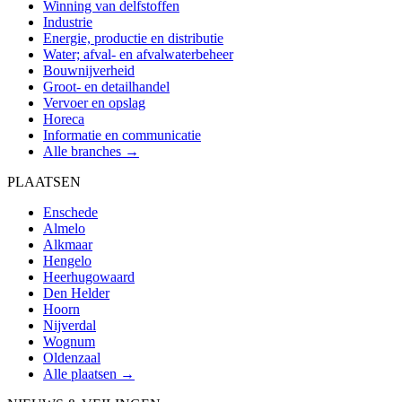
Winning van delfstoffen
Industrie
Energie, productie en distributie
Water; afval- en afvalwaterbeheer
Bouwnijverheid
Groot- en detailhandel
Vervoer en opslag
Horeca
Informatie en communicatie
Alle branches →
PLAATSEN
Enschede
Almelo
Alkmaar
Hengelo
Heerhugowaard
Den Helder
Hoorn
Nijverdal
Wognum
Oldenzaal
Alle plaatsen →