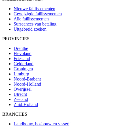
Nieuwe faillissementen
Gewijzigde faillissementen
Alle faillissementen
Surseances van betaling
Uitgebreid zoeken
PROVINCIES
Drenthe
Flevoland
Friesland
Gelderland
Groningen
Limburg
Noord-Brabant
Noord-Holland
Overijssel
Utrecht
Zeeland
Zuid-Holland
BRANCHES
Landbouw, bosbouw en visserij