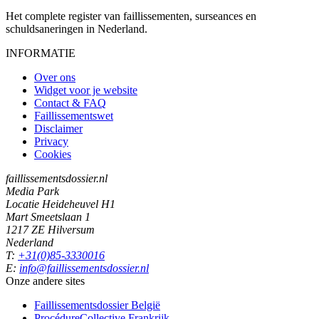
Het complete register van faillissementen, surseances en
schuldsaneringen in Nederland.
INFORMATIE
Over ons
Widget voor je website
Contact & FAQ
Faillissementswet
Disclaimer
Privacy
Cookies
faillissementsdossier.nl
Media Park
Locatie Heideheuvel H1
Mart Smeetslaan 1
1217 ZE Hilversum
Nederland
T:
+31(0)85-3330016
E:
info@faillissementsdossier.nl
Onze andere sites
Faillissementsdossier
België
ProcédureCollective
Frankrijk