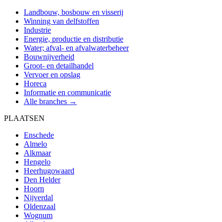
Landbouw, bosbouw en visserij
Winning van delfstoffen
Industrie
Energie, productie en distributie
Water; afval- en afvalwaterbeheer
Bouwnijverheid
Groot- en detailhandel
Vervoer en opslag
Horeca
Informatie en communicatie
Alle branches →
PLAATSEN
Enschede
Almelo
Alkmaar
Hengelo
Heerhugowaard
Den Helder
Hoorn
Nijverdal
Oldenzaal
Wognum