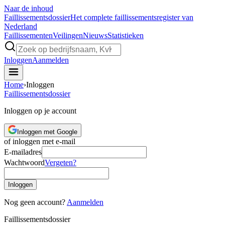
Naar de inhoud
Faillissements
dossier
Het complete faillissementsregister van
Nederland
Faillissementen
Veilingen
Nieuws
Statistieken
Inloggen
Aanmelden
Home
›
Inloggen
Faillissements
dossier
Inloggen op je account
Inloggen met Google
of inloggen met e-mail
E-mailadres
Wachtwoord
Vergeten?
Inloggen
Nog geen account?
Aanmelden
Faillissements
dossier