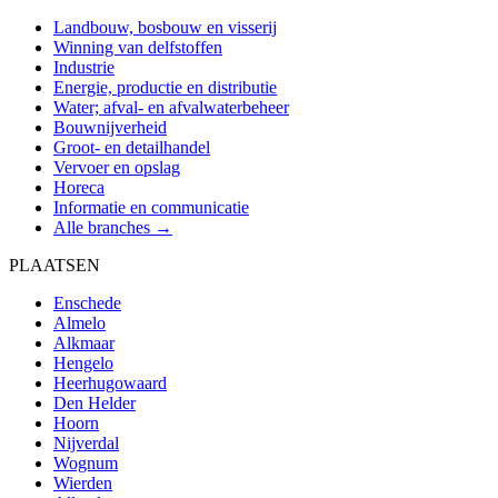
Landbouw, bosbouw en visserij
Winning van delfstoffen
Industrie
Energie, productie en distributie
Water; afval- en afvalwaterbeheer
Bouwnijverheid
Groot- en detailhandel
Vervoer en opslag
Horeca
Informatie en communicatie
Alle branches →
PLAATSEN
Enschede
Almelo
Alkmaar
Hengelo
Heerhugowaard
Den Helder
Hoorn
Nijverdal
Wognum
Wierden