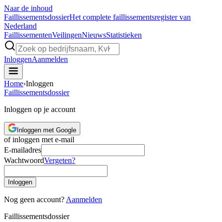
Naar de inhoud
Faillissements
dossier
Het complete faillissementsregister van
Nederland
Faillissementen
Veilingen
Nieuws
Statistieken
Inloggen
Aanmelden
Home
›
Inloggen
Faillissements
dossier
Inloggen op je account
Inloggen met Google
of inloggen met e-mail
E-mailadres
Wachtwoord
Vergeten?
Inloggen
Nog geen account?
Aanmelden
Faillissements
dossier