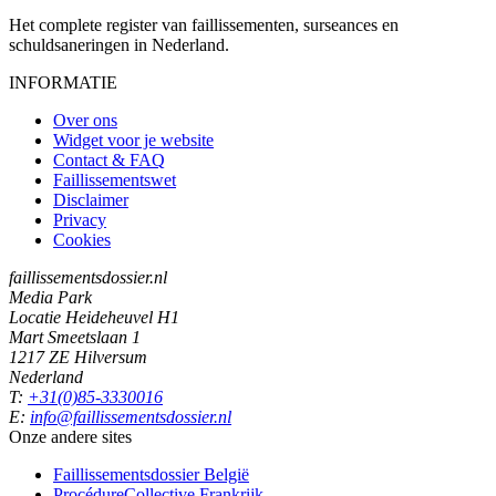
Het complete register van faillissementen, surseances en
schuldsaneringen in Nederland.
INFORMATIE
Over ons
Widget voor je website
Contact & FAQ
Faillissementswet
Disclaimer
Privacy
Cookies
faillissementsdossier.nl
Media Park
Locatie Heideheuvel H1
Mart Smeetslaan 1
1217 ZE Hilversum
Nederland
T:
+31(0)85-3330016
E:
info@faillissementsdossier.nl
Onze andere sites
Faillissementsdossier
België
ProcédureCollective
Frankrijk