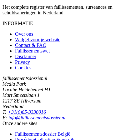
Het complete register van faillissementen, surseances en
schuldsaneringen in Nederland.
INFORMATIE
Over ons
Widget voor je website
Contact & FAQ
Faillissementswet
Disclaimer
Privacy
Cookies
faillissementsdossier.nl
Media Park
Locatie Heideheuvel H1
Mart Smeetslaan 1
1217 ZE Hilversum
Nederland
T:
+31(0)85-3330016
E:
info@faillissementsdossier.nl
Onze andere sites
Faillissementsdossier
België
ProcédureCollective
Frankrijk