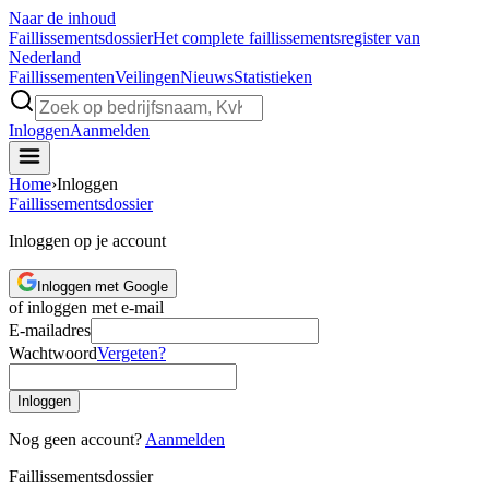
Naar de inhoud
Faillissements
dossier
Het complete faillissementsregister van
Nederland
Faillissementen
Veilingen
Nieuws
Statistieken
Inloggen
Aanmelden
Home
›
Inloggen
Faillissements
dossier
Inloggen op je account
Inloggen met Google
of inloggen met e-mail
E-mailadres
Wachtwoord
Vergeten?
Inloggen
Nog geen account?
Aanmelden
Faillissements
dossier