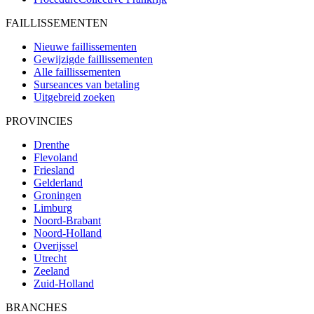
FAILLISSEMENTEN
Nieuwe faillissementen
Gewijzigde faillissementen
Alle faillissementen
Surseances van betaling
Uitgebreid zoeken
PROVINCIES
Drenthe
Flevoland
Friesland
Gelderland
Groningen
Limburg
Noord-Brabant
Noord-Holland
Overijssel
Utrecht
Zeeland
Zuid-Holland
BRANCHES