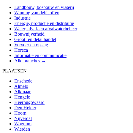
Landbouw, bosbouw en visserij
Winning van delfstoffen
Industrie
Energie, productie en distributie
Water; afval- en afvalwaterbeheer
Bouwnijverheid
Groot- en detailhandel
Vervoer en opslag
Horeca
Informatie en communicatie
Alle branches →
PLAATSEN
Enschede
Almelo
Alkmaar
Hengelo
Heerhugowaard
Den Helder
Hoorn
Nijverdal
Wognum
Wierden